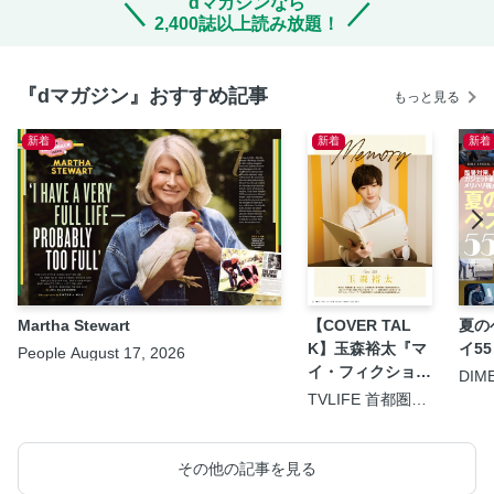
dマガジンなら
2,400誌以上読み放題！
『dマガジン』おすすめ記事
もっと見る
新着
新着
新着
Martha Stewart
【COVER TAL
夏の
K】玉森裕太『マ
イ55
People August 17, 2026
イ・フィクショ
DIM
9.5
ン』
TVLIFE 首都圏版
2026年8月21日号
その他の記事を見る