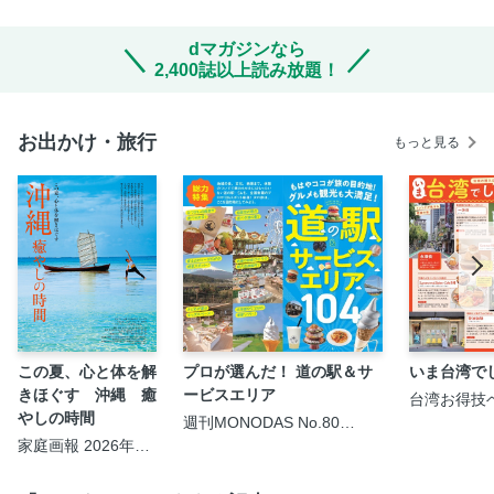
dマガジンなら
2,400誌以上読み放題！
お出かけ・旅行
もっと見る
この夏、心と体を解
プロが選んだ！ 道の駅＆サ
いま台湾で
きほぐす 沖縄 癒
ービスエリア
台湾お得技
2026-27
やしの時間
週刊MONODAS No.80
2026/7/18号
家庭画報 2026年09
月号