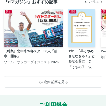
『dマガジン』おすすめ記事
もっと見る
新着
新着
新
［特集］北中米Ｗ杯スター50人「新
1章 「早くやめ
P
章、開幕」
させなきゃ！」と
毎
＞
あせる前に まず
ワールドサッカーダイジェスト 2026年
8月20日号
知っておきたいこ
「うちの子、依存
症？」と気になっ
と
たら知りたいこと
が全部のってる本
その他の記事を見る
ご利用料金