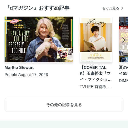
『dマガジン』おすすめ記事
もっと見る
Martha Stewart
【COVER TAL
夏の
K】玉森裕太『マ
イ55
People August 17, 2026
イ・フィクショ
DIM
9.5
ン』
TVLIFE 首都圏版
2026年8月21日号
その他の記事を見る