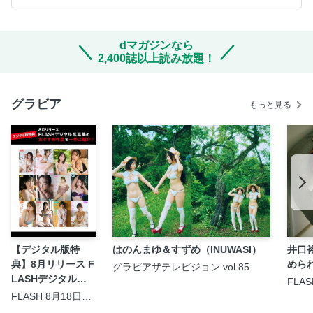
dマガジンなら
2,400誌以上読み放題！
グラビア
もっと見る
【デジタル版特
はのんまゆ＆すずめ（INUWASI）
井口
典】8月リリース F
めら
グラビアザテレビジョン vol.85
LASHデジタル写
FLA
25日
真集のおすすめ作
FLASH 8月18日・
25日合併号
品を一挙ご紹介！