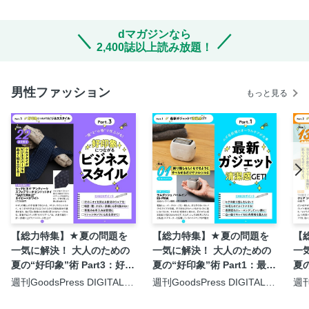
dマガジンなら
2,400誌以上読み放題！
男性ファッション
もっと見る
【総力特集】★夏の問題を
【総力特集】★夏の問題を
【
一気に解決！ 大人のための
一気に解決！ 大人のための
一
夏の“好印象”術 Part3：好印
夏の“好印象”術 Part1：最新
夏の
象につながるビジネススタ
ガジェットで“清潔感”GET!
ス
週刊GoodsPress DIGITAL
週刊GoodsPress DIGITAL
週刊
2026年7月31日号
2026年7月31日号
20
イル