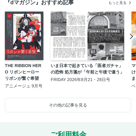
『dマガジン』おすすめ記事
もっと見る
THE RIBBON HER
いま日本で起きている「医者ガチャ」
マ
O リボンヒーロー
の恐怖 処方箋が「午前と午後で違う」
け
リボンが繋ぐ希望
ま
FRIDAY 2026年8月21・28日号
アニメージュ 9月号
ベ
年
その他の記事を見る
ご利用料金