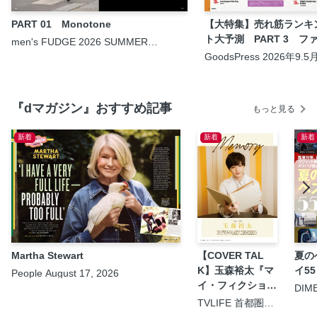
PART 01 Monotone
【大特集】売れ筋ランキ
ト大予測 PART 3 フ
men's FUDGE 2026 SUMMER
DIGITAL ISSUE
GoodsPress 2026年9.
『dマガジン』おすすめ記事
もっと見る
新着
新着
新着
Martha Stewart
【COVER TAL
夏の
K】玉森裕太『マ
イ55
People August 17, 2026
イ・フィクショ
DIM
9.5
ン』
TVLIFE 首都圏版
2026年8月21日号