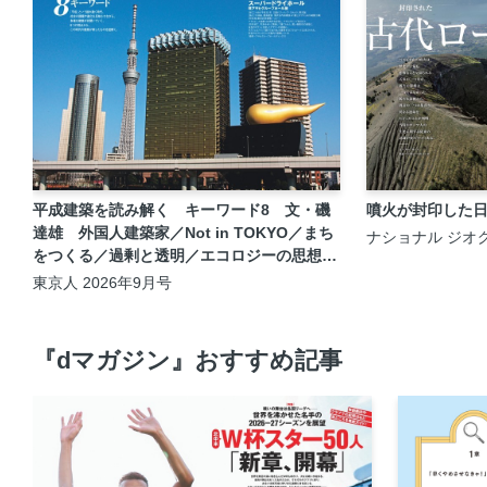
平成建築を読み解く キーワード8 文・磯
噴火が封印した
達雄 外国人建築家／Not in TOKYO／まち
ナショナル ジオグ
年8月号
をつくる／過剰と透明／エコロジーの思想／
コンピューターの時代／アンビルト／記憶の
東京人 2026年9月号
ランドマーク
『dマガジン』おすすめ記事