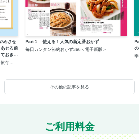
やめさせ
Part１ 使える！人気の新定番おかず
P
とあせる前
の
毎日カンタン節約おかず366＜電子新版＞
っておきた
季
1
、依存
版
になったら
とが全部の
その他の記事を見る
ご利用料金