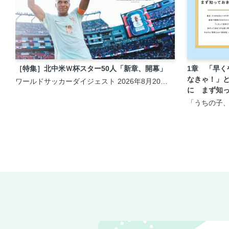
［特集］北中米Ｗ杯スター50人「新章、開幕」
1章 「早く
なきゃ！」
ワールドサッカーダイジェスト 2026年8月20日
号
に まず知
いこと
「うちの子
症？」と気
知りたいこ
ってる本