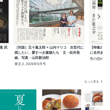
落 武
［対談］五十嵐太郎 × 山内マリコ 次世代に
【特集2】文
残したい、愛すべき建築たち 文・松井美
に名作あり
緒、写真・山田新治郎
男の隠れ家 2
東京人 2026年9月号
もっと見る