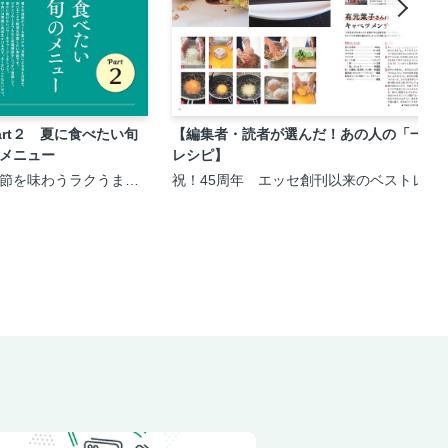
art２ 夏に食べたい旬
【編集者・読者が選んだ！あの人の「一生
メニュー
レシピ】
節を味わうラクうま
祝！45周年 エッセ創刊以来のベストレシピ
00円おかず116＜電子新
＞