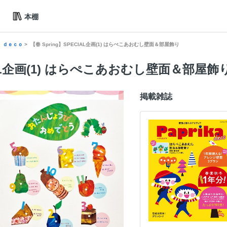
本棚
 ｄｅｃｏ
【春 Spring】SPECIAL企画(1) はらぺこあおむし壁面＆部屋飾り
CIAL企画(1) はらぺこあおむし壁面＆部屋飾
掲載雑誌