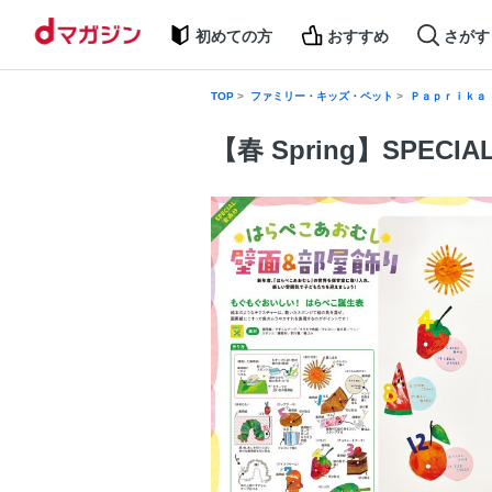
初めての方
おすすめ
さがす
TOP
ファミリー・キッズ・ペット
Ｐａｐｒｉｋａ
【春 Spring】SPE