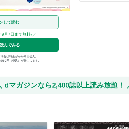
ンして読む
年9月7日まで無料
／
※
で読んでみる
た場合は料金がかかりません。
金580円（税込）が発生します。
dマガジンなら
2,400誌以上読み放題！