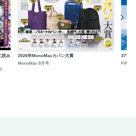
に読み
2026年MonoMaxカバン大賞
37℃
MonoMax 9月号
FINEB
月7日