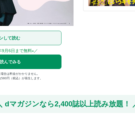
ンして読む
年9月6日まで無料
／
※
で読んでみる
た場合は料金がかかりません。
金580円（税込）が発生します。
dマガジンなら
2,400誌以上読み放題！