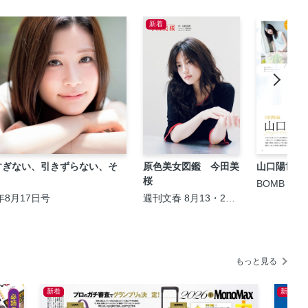
新着
すぎない、引きずらない、そ
原色美女図鑑 今田美
山口陽世（
桜
BOMB 20
年8月17日号
週刊文春 8月13・20
日夏の特大号
もっと見る
新着
新着