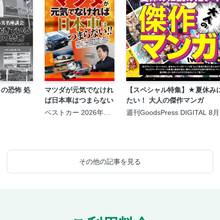
の恐怖 処
マツダが元気でなけれ
【スペシャル特集】★夏休み
ば日本車はつまらない
たい！ 大人の傑作マンガ
ベストカー 2026年9
週刊GoodsPress DIGITAL 8
月10日号
号
その他の記事を見る