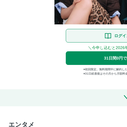
ログイ
＼今申し込むと2026
31日間0円
初回限定。無料期間中に解約し
31日経過後はその月から月額料
エンタメ