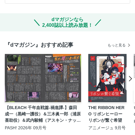
dマガジンなら
2,400誌以上読み放題！
『dマガジン』おすすめ記事
もっと見る
【BLEACH 千年血戦篇-禍進譚-】森田
THE RIBBON HER
成一（黒崎一護役）＆三木眞一郎（浦原
O リボンヒーロー
喜助役）＆武内駿輔（アスキン・ナック
リボンが繋ぐ希望
ルヴァール役）座談会
PASH! 2026年 09月号
アニメージュ 9月号