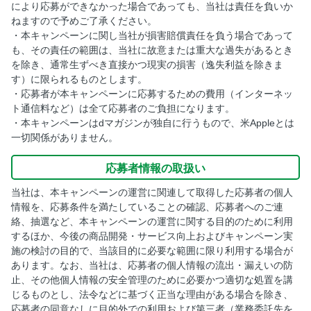
により応募ができなかった場合であっても、当社は責任を負いか
ねますので予めご了承ください。
・本キャンペーンに関し当社が損害賠償責任を負う場合であって
も、その責任の範囲は、当社に故意または重大な過失があるとき
を除き、通常生ずべき直接かつ現実の損害（逸失利益を除きま
す）に限られるものとします。
・応募者が本キャンペーンに応募するための費用（インターネッ
ト通信料など）は全て応募者のご負担になります。
・本キャンペーンはdマガジンが独自に行うもので、米Appleとは
一切関係がありません。
応募者情報の取扱い
当社は、本キャンペーンの運営に関連して取得した応募者の個人
情報を、応募条件を満たしていることの確認、応募者へのご連
絡、抽選など、本キャンペーンの運営に関する目的のために利用
するほか、今後の商品開発・サービス向上およびキャンペーン実
施の検討の目的で、当該目的に必要な範囲に限り利用する場合が
あります。なお、当社は、応募者の個人情報の流出・漏えいの防
止、その他個人情報の安全管理のために必要かつ適切な処置を講
じるものとし、法令などに基づく正当な理由がある場合を除き、
応募者の同意なしに目的外での利用および第三者（業務委託先を