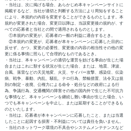
・当社は、次に掲げる場合、あらかじめ本キャンペーンサイトに
掲載するなど、当社が適切と判断する方法により周知をすること
により、本規約の内容を変更することができるものとします。本
規約が変更された場合、変更日以降は、当該変更後の規約が、す
べての応募者と当社との間で適用されるものとします。
①本規約の変更が、応募者の一般の利益に適合するとき。
②本規約の変更が、応募者が本キャンペーンに応募した目的に
反せず、かつ、変更の必要性、変更後の内容の相当性その他の変
更に係る事情に照らして合理的なものであるとき。
・当社は、本キャンペーンの適切な運営を妨げる事由が生じた場
合またはこれに類する状況が生じた場合、または、地震、津波、
台風、落雷などの天災地変、火災、サイバー攻撃、感染症、伝染
病、戦争、暴動、内乱、騒乱、テロ行為、禁輸措置、法令又は規
則の制定・改廃、公権力による命令・処分などの政府による行
為、争議行為、交通機関の障害その他の国内外で生じた不可抗力
な事情など、本キャンペーンを継続し難い事由が生じた場合、い
つでも本キャンペーンを中止し、または延期することができるも
のといたします。
・当社は、応募者が本キャンペーンに応募したこと、または当選
したことに起因する損害・不利益については責任を負いません。
・当社のネットワーク環境の不具合やシステムメンテナンスなど