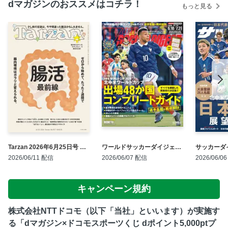
dマガジンのおススメはコチラ！
もっと見る
Tarzan 2026年6月25日号 No.
ワールドサッカーダイジェス
サッカーダイ
927
ト 2026年6月18日・7月2日
年7月・8
2026/06/11 配信
2026/06/07 配信
2026/06/0
合併号
キャンペーン規約
株式会社NTTドコモ（以下「当社」といいます）が実施す
る「dマガジン×ドコモスポーツくじ dポイント5,000ptプ