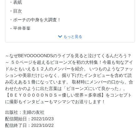
表紙
目次
ポーチの中身を大調査！
平井美葉
江口紗耶×山﨑夢羽×前田こころ
高瀬くるみ
島倉りか×西田汐里
～なぜBEYOOOOONDSのライブを見ると泣けてくるんだろう？
～ ５０ページを超えるビヨーンズを初の大特集！今最も旬なアイ
岡村美波
ドルともいえる１２人のメンバーを紹介。 いつものようなファッ
里吉うたの先生が解説！BEYOOOOONDSメンバー別推しメ
ションや美容だけじゃなく、掘り下げたインタビューを含めて読
イク講座
み応えある１冊になっています。 取材時にメンバーの口から、合
小林萌花
わせたかのように出た言葉は「ビヨーンズにいて良かった」。
【ＢＥＹＯＯＯＯＯＮＤＳ＝優しい世界＝多幸感】をコンセプト
清野桃々姫
に撮影もインタビューもマシマシでお送りします！
アイドル奉行・一岡怜奈が語る12人のビヨ’s
出版社：主婦の友社
akane先生 ダンスについて語り尽くす
配信開始日：2022/10/23
BODY MAKE SPESCIAL 2022A/W
配信終了日：2023/10/22
竹内朱莉
PoFF