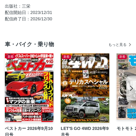
トヨタ・グランエース
出版社：三栄
メルセデス・ベンツ Vクラス
配信開始日：2023/12/31
配信終了日：2026/12/30
帰ってきたホンダ・オデッセイ
Mクラス
日産セレナ
車・バイク・乗り物
もっと見る
ホンダ・ステップワゴン
トヨタ・ノア
新着
新着
新着
トヨタ・ヴォクシー
三菱デリカD:5
ジャパンモビリティショー2023
Sクラス
フィアット・ドブロ
ルノー・カングー
プジョー・リフター
シトロエン・ベルランゴ
ベストカー 2026年9月10
LET'S GO 4WD 2026年9
モトモト 
フォルクスワーゲン・ゴルフトゥー
日号
月号