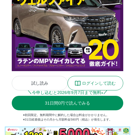
試し読み
ログインして読む
今申し込むと
2026
年
9
月
7
日まで無料
※
31
日間
0円
で読んでみる
※初回限定。無料期間中に解約した場合は料金がかかりません。
※31日経過後はその月から月額料金580円（税込）が発生します。