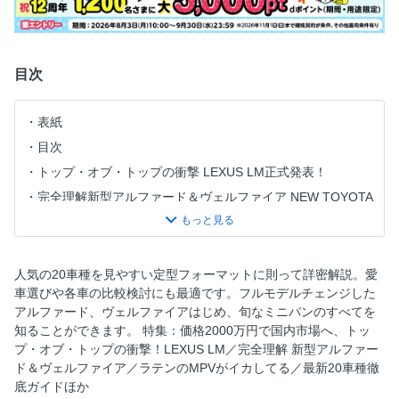
目次
表紙
目次
トップ・オブ・トップの衝撃 LEXUS LM正式発表！
完全理解新型アルファード＆ヴェルファイア NEW TOYOTA
ALPHARD ＆ VELLFIRE
インポート個性派ミニバン大集合 ラテンのミニバンで毎日
を変えよう！
人気の20車種を見やすい定型フォーマットに則って詳密解説。愛
「最新ミニバンのすべて」の読み方
車選びや各車の比較検討にも最適です。フルモデルチェンジした
LLクラス＆Lクラス
アルファード、ヴェルファイアはじめ、旬なミニバンのすべてを
知ることができます。 特集：価格2000万円で国内市場へ、トッ
トヨタ・アルファード
プ・オブ・トップの衝撃！LEXUS LM／完全理解 新型アルファー
トヨタ・ヴェルファイア
ド＆ヴェルファイア／ラテンのMPVがイカしてる／最新20車種徹
日産エルグランド
底ガイドほか