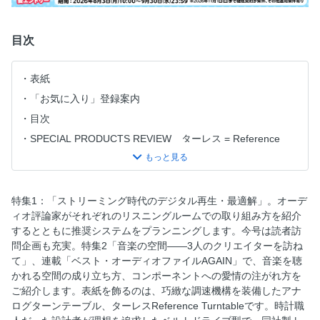
目次
表紙
「お気に入り」登録案内
目次
SPECIAL PRODUCTS REVIEW ターレス = Reference
Turntable
SPECIAL PRODUCTS REVIEW ターレス = JBL = 4369
特集1 ストリーミング時代のデジタル再生・最適解 ファイ
特集1：「ストリーミング時代のデジタル再生・最適解」。オーデ
ル再生のマイスタイルとシステムプランニング
ィオ評論家がそれぞれのリスニングルームでの取り組み方を紹介
特集1 山之内 正
するとともに推奨システムをプランニングします。今号は読者訪
問企画も充実。特集2「音楽の空間——3人のクリエイターを訪ね
特集1 三浦孝仁
て」、連載「ベスト・オーディオファイルAGAIN」で、音楽を聴
特集1 山本浩司
かれる空間の成り立ち方、コンポーネントへの愛情の注がれ方を
特集1 小原 由夫
ご紹介します。表紙を飾るのは、巧緻な調速機構を装備したアナ
ログターンテーブル、ターレスReference Turntableです。時計職
特集1 逆木 一