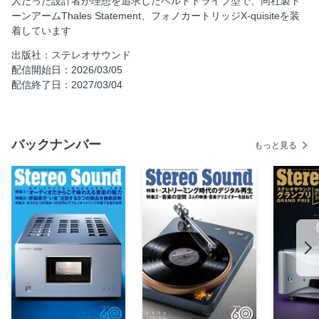
人だった設計者が理想を追求したベルトドライブ型で、同社製ト
特集1 土方久明／傅 信幸
ーンアームThales Statement、フォノカートリッジX-quisiteを装
特集2 音楽の空間 3人のクリエイターを訪ねて
着しています
特集2 渡辺秀文さん
出版社：ステレオサウンド
特集2 乙咩海太さん
配信開始日：2026/03/05
配信終了日：2027/03/04
特集2 蓮井幹生さん
連載 ベスト・オーディオファイル AGAIN 東 雄一さん リポ
ート 黛 健司
バックナンバー
連載 レコード芸術を聴く悦楽 岡崎哲也
もっと見る
注目一体型SACDプレーヤー5モデル集中試聴記 宮下 博
波瀾万丈なれど楽しきかなわがオーディオ ウエスギ導入記
黛 健司
SS Interview 聞き手・構成 三浦孝仁／山之内 正
連載 聴く鏡 菅原正二
連載 続ニアフィールドリスニングの快楽 和田博巳
春の新着モデル徹底試聴 Exciting Components
New Components Review 2026 SPRING
SOUND SCOPE 逆木 一／山本浩司