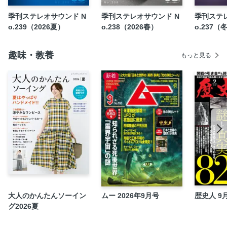
主な試聴音源
季刊ステレオサウンド N
季刊ステレオサウンド N
季刊ステ
o.239（2026夏）
o.238（2026春）
o.237（
SS HOT NEWS 三浦孝仁
ステレオサウンド「YouTubeチャンネル」お知らせ
趣味・教養
連載 SS NEW MUSIC GUIDE & ESSAY for Audiophiles
もっと見る
連載 名盤深聴 高橋健太郎
新着
連載 名曲が染みる 小林慎一郎
連載 名曲には理わけ由がある 舩木篤也
新譜紹介 アールアンフィニ・レーベル「アルティメイト・
サウンド・シリーズ」続編登場 三浦孝仁
新譜紹介 エソテリックSACD名盤復刻シリーズ 宮下 博
新譜紹介 米国ヤーラン・レコーズが日本の若き四重奏団 ク
ァルテット・インテグラの新作をリリース 宮下 博
SS Information
連載 音楽の誘拐 許 光俊
大人のかんたんソーイン
ムー 2026年9月号
歴史人 9
ステレオサウンドグランプリ ゴールデンサウンド賞受賞に
グ2026夏
よせて