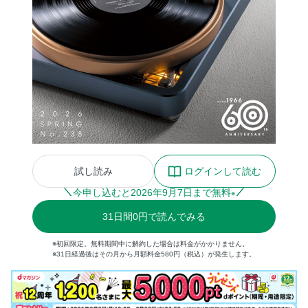
試し読み
ログインして読む
今申し込むと
2026
年
9
月
7
日まで無料
※
31
日間
0円
で読んでみる
※初回限定。無料期間中に解約した場合は料金がかかりません。
※31日経過後はその月から月額料金580円（税込）が発生します。