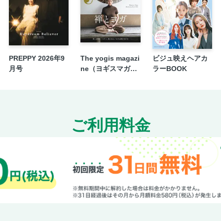
氷川きよし＋KIINA.
心と体をととのえる新しい香りのチカラと魅
スマイルビューティをかなえる歯・舌・あご
話題のコスメの発売日早わかりNEWS
PREPPY 2026年9
The yogis magazi
ビジュ映えヘアカ
NEWSな美意識
月号
ne（ヨギスマガジ
ラーBOOK
蒔田彩珠
ン） Vol.14
小迎裕美子の脱力道場
プロフェッショナルに直撃！ヒットのヒント
BITEKI entertainment 宮沢氷魚
ご利用料金
あなたにキレイをPRESENT
次号予告
＜電子版特典＞ バックナンバーから人気記事を
トコスメ／1日数分の「締めトレ」を習慣にす
に♪／素っぽいのに確実に盛れる「ストッキン