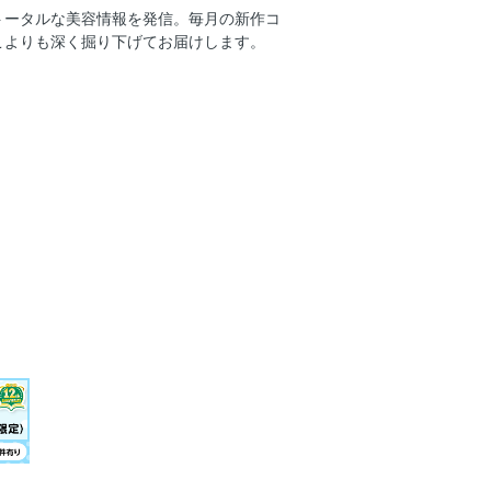
トータルな美容情報を発信。毎月の新作コ
点セット
こよりも深く掘り下げてお届けします。
ガイドつき 超微粒子ミストで日中の肌
で簡単ふんわり立体感眉に
の美肌へ！
」で本気の基礎ケア
しにアプデ！
コーデに新しいときめきを―。