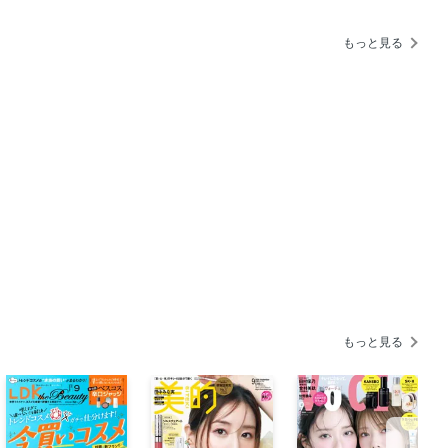
もっと見る
に変わる感動レポート
スメ
グ
もっと見る
ン」の知られざる〝実は〟とは！？／P＆