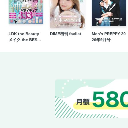
LDK the Beauty
DIME増刊 favlist
Men's PREPPY 20
メイク the BEST 2
26年9月号
026