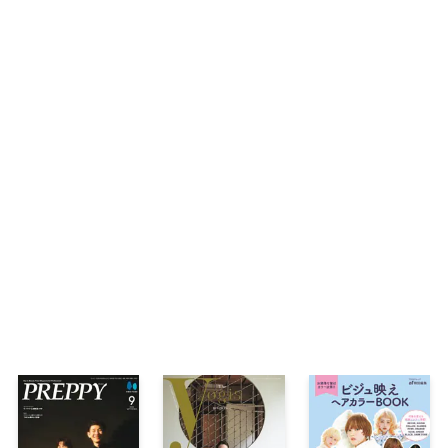
今年の傾向をピックアップ！座談会
ベストオブベスト大発表！
各部門ランキング発表 スキンケア部門
ベスコススキンケアで肌質改善！2週間で美肌
ベースメイク部門
メイクアップ部門
ライフスタイル部門
プチプラ部門
韓国Beauty Talk 2025年下半期韓国ベストコ
2025年下半期 美的HENベスコス総合ランキン
美的HEN 神崎 恵 全世界メンズ美化計画
美tech探訪記
冬こそ目指せ！「ハリ」「ヒタ」保湿肌
【AD】誕生80年目に明かされる「パンテー
Gジャパン
今こそ取り入れたい！〝長井メイク〟名鑑