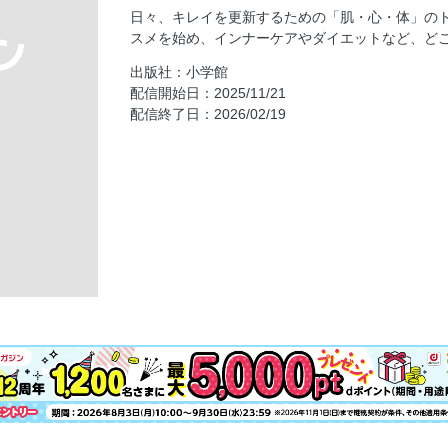
美容予言の書
日々、キレイを更新するための「肌・心・体」の
HEPATREAT 〝真冬のお守りスキンケア〟3
スメを始め、インナーケアやダイエットなど、ど
田中みな実・花が言うには。
出版社：小学館
【AD】ロート製薬
配信開始日：2025/11/21
配信終了日：2026/02/19
「ナイトウェルシリーズが私の味方です！」
ヘア＆メイク長井かおりさんによる使いこなし
を快適に！
ヘア＆メイク長井かおりさんも納得。これ1本
進化した「ハリ・ツヤ」UVプライマーで洗練
角層細胞にアプローチ！「化粧液×夜クリーム
「全方位アイクリーム」でぱっちり強い眼差
有村実樹のビューティ・ハック
教えて、美的リーダーズ
この冬〝抜けサバメイク〟で自分とブラック
高石あかり
美容家 石井美保の語りたいコスメ
大特集 真実のベストコスメ 2025下半期