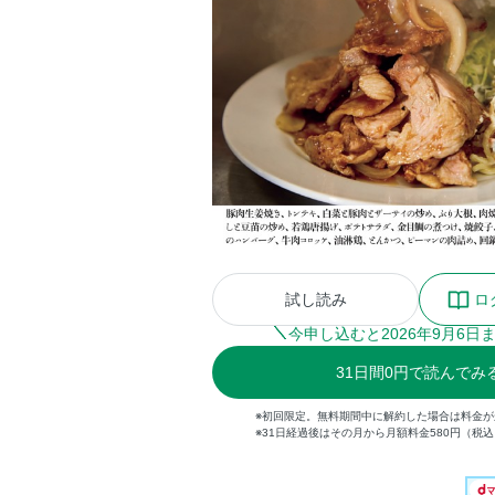
試し読み
ロ
今申し込むと
2026
年
9
月
6
日
31
日間
0円
で読んでみ
※初回限定。無料期間中に解約した場合は料金
※31日経過後はその月から月額料金580円（税