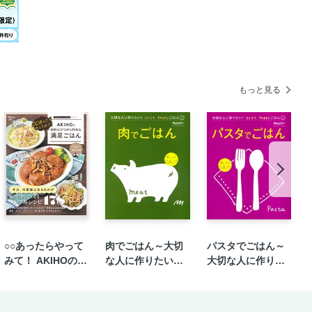
もっと見る
す。
○○あったらやって
肉でごはん～大切
パスタでごはん～
す。
みて！ AKIHOの材
な人に作りたい！
大切な人に作りた
料ひとつから作れ
ラクラク、happy
い！ラクラク、ha
る満足ごはん
ごはん①
ppyごはん②