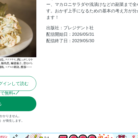
ー、マカロニサラダや浅漬けなどの副菜まで全
もやしと豆苗の炒め
す。おかず上手になるための基本の考え方が分
回鍋肉
ます！
トマトと卵の炒め
出版社：プレジデント社
麻婆茄子
配信開始日：2026/05/31
配信終了日：2029/05/30
■野菜の状態をしっかり見ましょう。
ポテトサラダ
牛肉コロッケ
■肉の特徴を見て料理を決めます。
豚肉生姜焼き
グインして読む
トンテキ
酢豚
まで無料
※
焼餃子
る
肉焼売
がかかりません。
ピーマンの肉詰め
込）が発生します。
昔ながらのハンバーグ
海老メンチカツ