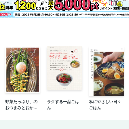
■“衣”を基準に考えましょう。
とんかつ
アジフライ
ささみフライ
油淋鶏
若鶏唐揚げ
春巻き
■マグロは個性に合わせて全部使い切りま
マグロの刺身
マグロの生姜焼き
マグロフライ
マグロの竜田揚げ
野菜たっぷり、の
ラクする一品ごは
私にやさしい日々
■煮物と焼き物は水分量と時間で決まりま
おつまみとおかず
ん
ごはん
金目鯛の煮つけ
の本
豚角煮
肉じゃが