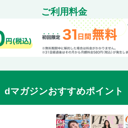
ぶり大根
ご利用料金
銀だらの西京焼き
豚肉の味噌漬け焼き
「菱田屋」の副菜帳
「菱田屋」の定食のつくり方
菱田屋の調味料使い
材料別インデックス
｜スペシャル動画｜
奥付
dマガジンおすすめポイント