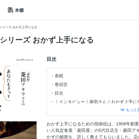
本棚
るシリーズ おかず上手になる
なるシリーズ おかず上手になる
目次
表紙
巻頭言
目次
｜インタビュー｜菱田さん！おかず上手に
菱田さんの食材選び たとえば野菜は……
◆「菱田屋」のおかず帳～三十一品～◆
おかず上手になるための指南役は、1908年創
■野菜炒めが炒め物の基本です。
い人気定食屋「菱田屋」の5代目店主・菱田ア
白菜と豚肉とザーサイの炒め
かずの秘密を、詳しく教えてもらいました。店