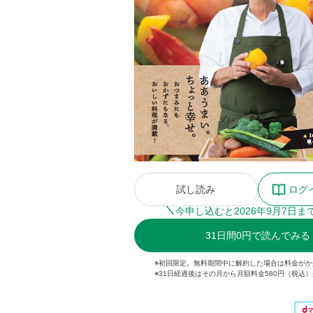
試し読み
ログ
今申し込むと
2026
年
9
月
7
日ま
31
日間
0円
で読んでみる
※初回限定。無料期間中に解約した場合は料金がか
※31日経過後はその月から月額料金580円（税込