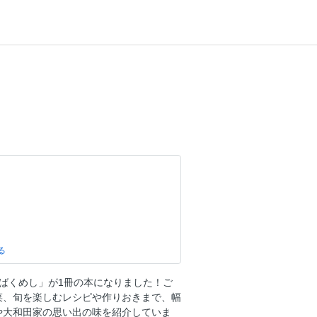
ん「ばくめし」が1冊の本になりました！ご
菜、旬を楽しむレシピや作りおきまで、幅
や大和田家の思い出の味を紹介していま