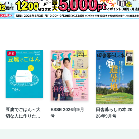
新着
豆腐でごはん～大
ESSE 2026年9月
田舎暮らしの本 20
切な人に作りた
号
26年9月号
い！ラクラク、ha
ppyごはん⑤