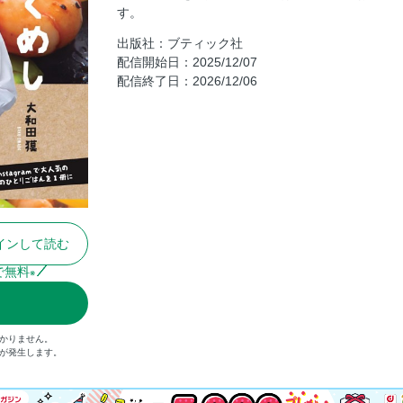
す。
コラム 器選びも大好き
出版社：ブティック社
３章 ひとりでも旬の味を愛でる
配信開始日：2025/12/07
大和田家の思い出の味2 ポークピカタ
配信終了日：2026/12/06
コラム 青春時代の名古屋の味
４章 つまみになるごはん＆めん
コラム 旅公演外食紀行
大和田家の思い出の味3 水ぎょうざ
５章 並べて楽しむ副菜つまみ
コラム 稽古場べんとう図鑑
インして読む
６章 ひとり暮らしの作りおき
あとがき
で無料
※
かりません。
）が発生します。