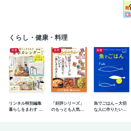
くらし・健康・料理
新着
新着
新着
リンネル特別編集
「好評シリーズ」
魚でごはん～大切
暮らしをまわす 家
のもっとも人気の
な人に作りたい！
事カレンダー
高かったレシピを
ラクラク、happy
一冊にまとめまし
ごはん④
た。