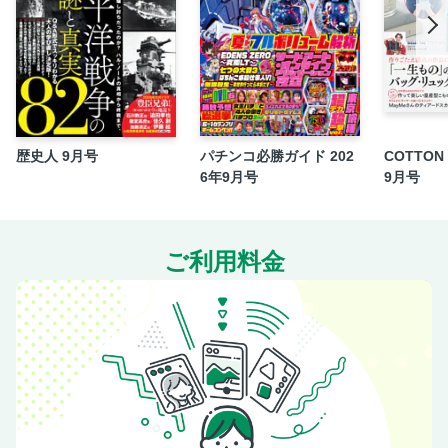
L麻雀物語
スマスロようこそ実力至上主義の教室へ
Lうしおととら白面決戦
スマスロアイドルマスターミリオンライブ！ネクストプロロ
ーグ
スマスロマギアレコード 魔法少女まどか☆マギカ外伝
歴史人 9月号
パチンコ必勝ガイド 202
COTTON 
Lゴジラ 等
6年9月号
9月号
読者プレゼント
来店スケジュール
CONTENTS
ご利用料金