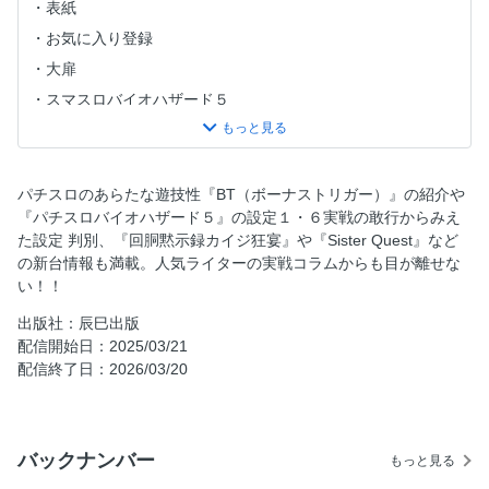
表紙
お気に入り登録
大扉
スマスロバイオハザード５
回胴黙示録カイジ狂宴
L仮面ライダー電王
回胴ジャンキーズバトル
パチスロのあらたな遊技性『BT（ボーナストリガー）』の紹介や
『パチスロバイオハザード５』の設定１・６実戦の敢行からみえ
Sistr Quest
た設定 判別、『回胴黙示録カイジ狂宴』や『Sister Quest』など
L少女☆歌劇 レヴュースタァライト-The SLOT-
の新台情報も満載。人気ライターの実戦コラムからも目が離せな
L東京喰種
い！！
スマスロスーパーブラックジャック
出版社：辰巳出版
てぃだどんどん
配信開始日：2025/03/21
配信終了日：2026/03/20
スマスロシャーマンキング
Lパチスロありふれた職業で世界最強
七つの魔剣が支配する
バックナンバー
もっと見る
A-SLOT＋ディスクアップULTRAREMIX