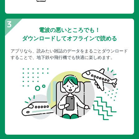
ギャラリーカフェでやちむん＆カフェタイム
04 陶芸家が集るやちむんの里でわくわくショッピング！
05 手作り体験で思い出もおみやげに！
電波の悪いところでも！
沖縄美ら海水族館周辺 01 フクギ並木の中を水牛車に乗
ダウンロードしてオフラインで読める
ってとことこお散歩
02 フクギ並木周辺を120％楽しむ♪
アプリなら、読みたい雑誌のデータをまるごとダウンロード
03 車でアクセス可能な絶景の離島へトリップ
することで、地下鉄や飛行機でも快適に楽しめます。
04 古宇利島のこだわりカフェでアイランドめしをいただく
05 海ビューor森ビュー？本部の人気カフェで休憩タイム
06 沖縄そばの激戦区本部そば街道ではしご！／07 港か
ら30分の伊江島へ日帰りショートトリップ
やんばる 01 奇岩・巨岩がひしめく絶景パワスポを踏
破！
02 沖縄イチの秘境をトレッキング！
03 沖縄最北部の景勝地で雄大な自然を満喫する
04 やんばるの道の駅で特産品をゲット♪／05 やんばるの
おしゃれホステルに泊まる