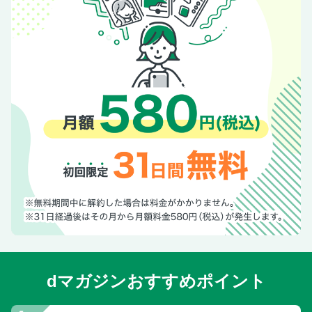
16 あんま～食堂で地元メシ
17 郷土料理と泡盛でほろ酔い
18 夜は栄町市場でディープに
SHOPPING 01 やちむんにひとめぼれ
02 セレクトショップをめぐる
03 かわいい布雑貨をゲット
04 琉球ガラスを手に入れる
05 ショッピングセンターへGO！
06 ちんすこうをプロファイル
07 ばらまきみやげを爆買い
08 スーパーで調達！食材みやげ
09 アーケード街＆市場を探検！
TOURISM 01 国際通りを散策する
02 マリンアクティビティに挑戦
dマガジンおすすめポイント
03 天然ビーチでのんびり過ごす
04 絶景スポットで感動体験