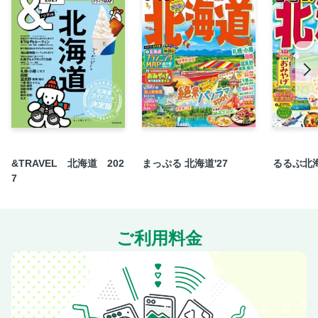
EAT 01 海カフェでまったりくつろぐ
02 隠れ家的森カフェで憩う
03 フォトジェニックCAFE＆SWEETS
04 沖縄そばの実力店
05 いろいろ沖縄そば食べ比べ
06 古民家でまったりごはん
07 沖縄流ぜんざいでひんやり
08 うまうまタコス＆タコライス
&TRAVEL 北海道 202
まっぷる 北海道'27
るるぶ北海
09 ハンバーガーにかぶりつく！
7
10 朝食カフェで一日をスタート
11 こだわりのご当地パン
12 コーヒースタンドでいっぷく
ご利用料金
13 島食材でヘルシーランチ
読めば快晴ハレ旅STUDY 長寿大国沖縄の食文化にせまる
14 がっつりステーキに夢中！
15 憧れのブランド肉をチョイス