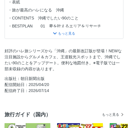
表紙
旅が最高のハレになる 沖縄
CONTENTS 沖縄でしたい90のこと
BESTPLAN 01 夢を叶えるエリアをリサーチ
02 沖縄を200％楽しむ
03 HARETABI NEWSPAPER
04 沖縄の「4つ」の事件簿
好評のハレ旅シリーズから「沖縄」の最新改訂版が登場！NEWな
注目施設からグルメ＆カフェ、王道観光スポットまで、沖縄でし
HIGHLIGHT 01 沖縄美ら海水族館を全制覇！
たい90のことをアップデート。便利な地図付き。※電子版では一
02 海洋博公園が見逃せない
部未収録の内容があります。
03 ホテル直結のビーチを遊びつくす
出版社：朝日新聞出版
04 沖縄っぽジェニックを狙う!!
配信開始日：2025/04/20
05 デザートはひやしもんで！
配信終了日：2026/07/14
06 ツウなみやげをGETする
07 アクセス抜群の日帰り離島へ
旅行ガイド（国内）
08 美らさんスパで美人度UP！
もっと見る
09 話題のリゾホにステイ♥