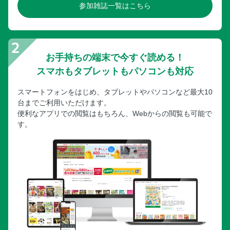
08 手になじむ器を求めて壺屋やちむん通りへ
参加雑誌一覧はこちら
09 那覇市内で唯一の遊泳ビーチへGO♪／10 フライト前
はウミカジテラスで遊ぶ
南部 01 沖縄戦跡地で静かに平和を祈る
お手持ちの端末で今すぐ読める！
02 絶景の海ビューカフェでのんびり過ごす
スマホもタブレットもパソコンも対応
03 穴場な憩いスポット自然のまま天然ビーチへ／04 “海
人”の島で名物のてんぷらを食す
スマートフォンをはじめ、タブレットやパソコンなど最大10
中部 01 港川外国人住宅でおやつをいただきます
台までご利用いただけます。
02 港川外国人住宅のショップでお気に入りの品を探す
便利なアプリでの閲覧はもちろん、Webからの閲覧も可能で
す。
03 カラフルタウンなアメリカンビレッジで遊ぶ
04 自然に囲まれた北中城のおしゃれカフェ／05 ファニ
チャーストリートでヴィンテージ雑貨探し
06 ゲートタウンでアメリカ×沖縄文化のレトロな街並みを
歩く
07 海中道路を渡ってのどかな島ドライブ！
西海岸リゾート 01 リゾートホテルのカフェで贅沢ティ
ータイム
02 南国気分でふわふわのパンケーキをパクリッ！／03