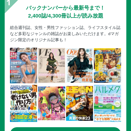
05 マングローブを冒険
バックナンバーから最新号まで！
06 世界遺産を訪ねる
2,400誌/4,300冊以上が読み放題
07 ガンガラーの谷で秘境探検
08 2大聖地を巡礼する
総合週刊誌、女性・男性ファッション誌、ライフスタイル誌
など多彩なジャンルの雑誌がお楽しみいただけます。dマガ
読めば快晴ハレ旅STUDY 琉球創生の神アマミキヨ
ジン限定のオリジナル記事も！
09 首里でヒストリカル散歩
10 沖縄っぽ体験スポットへ♪
11 沖縄的テーマパークへGO！
12 シーサイドロードをドライブ
TOWN 沖縄・首里 01 国際通りを端から端までぶらぶ
ら歩いてみる／02 沖縄の伝統にふれる体験型カルチャー施
設へ
03 屋台村で美味なうちなーグルメに舌鼓／04 沖縄美ら
海水族館を体験する♪
05 浮島通りでおしゃれなカフェ＆雑貨店めぐり
06 芸術の街の薫りが漂う桜坂通りへ
07 那覇のセレクトショップで沖縄の“いいモノ”を買う／