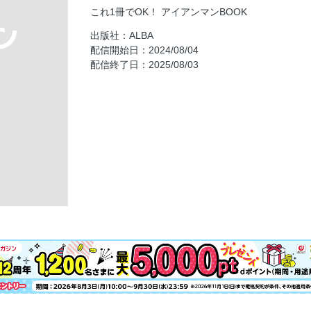
アイアン打痕見せちゃいます
これ1冊でOK！ アイアンマンBOOK
芯で打てる』アイアンショット
出版社：ALBA
前ならえでラインが出る
配信開始日：2024/08/04
ボールを２個使うと分厚い当たり
配信終了日：2025/08/03
アイアンは絶対フェード主義
アイアン距離の階段を整える
残り100ヤード 上手い人ほどPWでドンピシャ
アイアンビシッととらえてナイスオン
池越えショットでもうビビらない
シングルさんへの道
奥付
広告