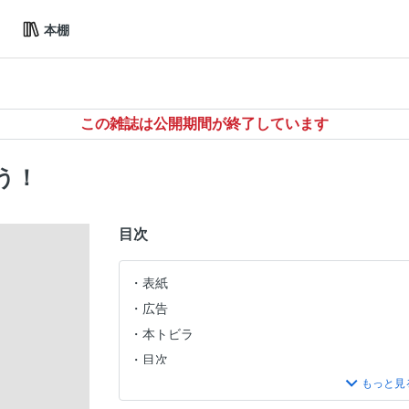
本棚
この雑誌は公開期間が終了しています
う！
目次
表紙
広告
本トビラ
目次
アイアン芯喰い 最短ルート