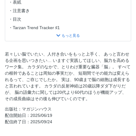
表紙
注意書き
目次
Tarzan Trend Tracker ♯1
Tarzan Trend Tracker ♯2
脳は、90歳まで進化する！
［スペシャル対談］ 漫画家 弘兼憲史×脳科学者 中野信子
若々しい脳でいたい、人付き合いをもっと上手く、 あっと言わせ
進化を止めないビジネスマン 島耕作の脳を科学する。
る企画を思いつきたい… いますぐ実践してほしい、脳力を高める
ワーク集。 カラダのなかで、とりわけ重要な臓器「脳」。 すべて
若返る脳 バランス能力と好奇心を与えれば、脳は本当に90
の根幹であることは周知の事実だか、 短期間でその能力は変えら
歳まで成長する。
れるって、ご存じでしたか。 実は、90歳まで脳の細胞は成長する
記憶脳 アロマ、外国語、一汁多菜で、脳の要、海馬の機能
と言われています。 カラダの反射神経は20歳以降ダダ下がりだ
を強化する！
が、 脳の語彙力に関しては20代より60代のほうが機能アップ、
コミュニケーション脳 一人喋り、挨拶、耳を傾ける。 ア
その成長曲線はその後も伸びていくのです。
ウトプットもインプットも格上げテク。
出版社：マガジンハウス
すぐやる＆続ける脳 やる気なんか当てにならない！ 即行
配信開始日：2025/06/19
動＆継続にはコツがある。
配信終了日：2025/09/24
整理脳 できるビジネスマンの秘密。 ワーキングメモリを
使いこなす！