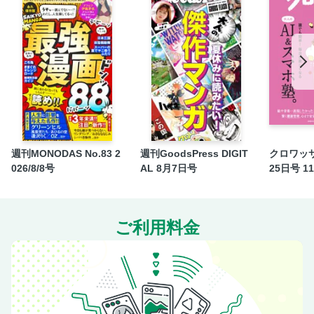
JUNGLE GYM 最新のマインドフルネス！？ 自我を捨て
て物語に没入！……etc.
マッスルマップワールド 世界各国スポーツ自慢 コートジ
ボワール共和国
週刊MONODAS No.83 2
週刊GoodsPress DIGIT
クロワッサ
026/8/8号
AL 8月7日号
25日号 1
ご利用料金