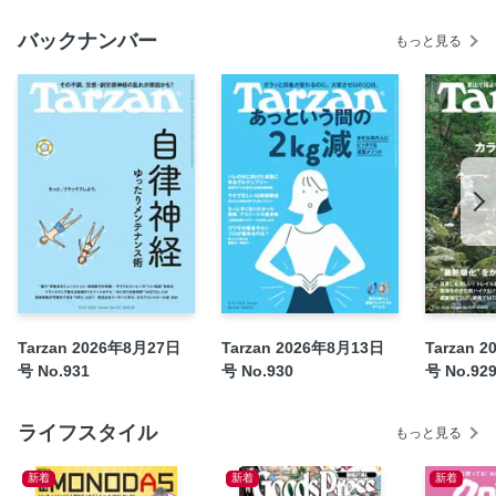
ひらめき脳 考えない時間を大事にすればアイデアがどんど
バックナンバー
もっと見る
ん湧いてくる。
自社広 1
［センター綴じ込み］ 脳科学的 英語力UP BOOK
全身ネットワークを活性化する注目の物質、BDNFの正体！
スマホ依存から脳を守る 10のキーワード
右脳左脳説のウソ・ホント。
MENSA超えの脳を味方に！？ 生成AIとの賢い付き合い
方。
ボードゲームが今人気。 一人からでも“楽しく脳活”。
TEAM Tarzan
Tarzan 2026年8月27日
Tarzan 2026年8月13日
Tarzan 
Here Comes Tarzan！ 村佐達也（水泳選手）
号 No.931
号 No.930
号 No.92
TARZAN TRAILS 陣馬山大快走トレイル。
加齢のトリセツ 熱中症
ライフスタイル
もっと見る
ツレヅレハナコの 100文字カラダめし サバ缶冷や汁
自社広 2
新着
新着
新着