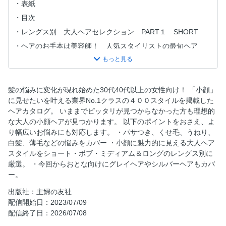
表紙
目次
レングス別 ⼤⼈ヘアセレクション PART１ SHORT
ヘアのお手本は美容師！ 人気スタイリストの最旬ヘア
SNAP
レングス別 ⼤⼈ヘアセレクション PART２ BOB
ぺたんこ・オバ髪・白髪、etc.… どんな髪も魅力的に変
髪の悩みに変化が現れ始めた30代40代以上の女性向け！ 「小顔」
身！ 女性の悩み解消ヘア
に見せたいを叶える業界No.1クラスの４００スタイルを掲載した
レングス別 ⼤⼈ヘアセレクション PART３ MEDIUM＆
ヘアカタログ。 いままでピッタリが見つからなかった方も理想的
LONG
な大人の小顔ヘアが見つかります。 以下のポイントをおさえ、よ
り幅広いお悩みにも対応します。 ・パサつき、くせ毛、うねり、
Salon List
白髪、薄毛などの悩みをカバー ・小顔に魅力的に見える大人ヘア
スタイルをショート・ボブ・ミディアム＆ロングのレングス別に
厳選。 ・今回からおとな向けにグレイヘアやシルバーヘアもカバ
ー。
出版社：主婦の友社
配信開始日：2023/07/09
配信終了日：2026/07/08