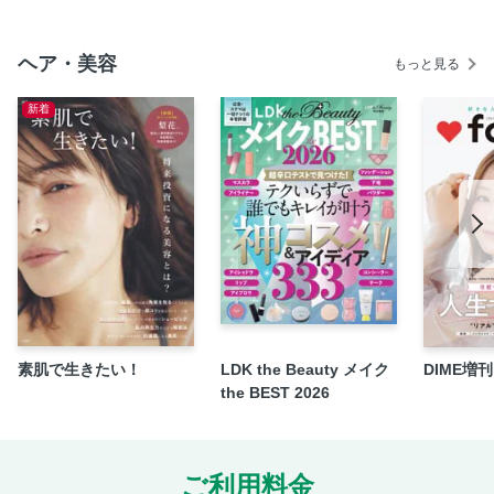
ヘア・美容
もっと見る
新着
素肌で生きたい！
LDK the Beauty メイク
DIME増刊 f
the BEST 2026
ご利用料金