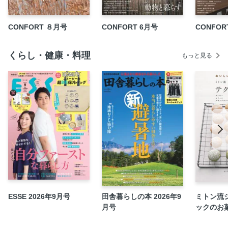
和の建材 紙・土・木
自社広告／素材・建材ハンドブック
CONFORT ８月号
CONFORT 6月号
CONFOR
中国茶の愉しみ 中国茶の基本を識る
茶人として考え、茶人として暮らす Peru 茶人・「留白 ru-
くらし・健康・料理
haku」主宰
もっと見る
多芸多趣味の文人的な精神を宿す 安藤雅信美術家・「ギャ
ルリ百草」主宰
茶の木が映し出す、生命のかたち 沓沢敬料理人・「朔」店
主沓沢佐知子造形作家
自社広告／第２回チャレンジコンペ
さまざまな中国茶のしつらえを楽しめる場所 中国・蘇州本
色美術館
先生と学生たちは、いまこんなことを考えている。 ケンチ
ク学ビバ 第69回 東海大学 建築都市学部建築学科 教授・
建築都市学部長 岩﨑克也
FOCUS on Office
ESSE 2026年9月号
田舎暮らしの本 2026年9
ミトン流
月号
ックのお
MONOMIRU
PRODUCTS & NEWS