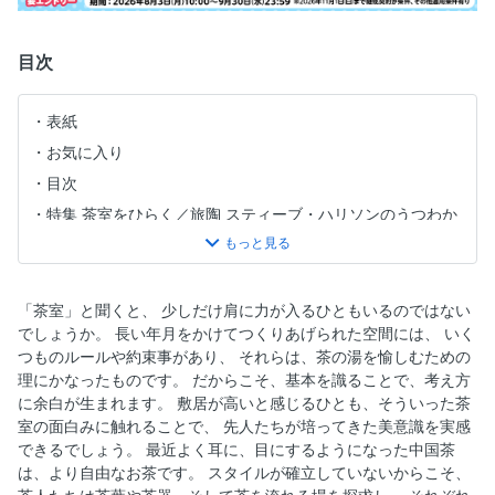
目次
表紙
お気に入り
目次
特集 茶室をひらく／旅陶 スティーブ・ハリソンのうつわか
らはじまる茶会
特集 茶室をひらく／自然と建築が繊細な関係を結ぶ 〈囲
い〉の儚さを湛える〈茶室〉 文 三井嶺三井嶺建築設計事務
「茶室」と聞くと、 少しだけ肩に力が入るひともいるのではない
所
でしょうか。 長い年月をかけてつくりあげられた空間には、 いく
特集 茶室をひらく／茶道宗和流十八代 宇田川宗光 闊達なし
つものルールや約束事があり、 それらは、茶の湯を愉しむための
つらえ 大徳寺真珠菴庭玉軒・通遷院／祥雲寺／三溪園月華
理にかなったものです。 だからこそ、基本を識ることで、考え方
殿
に余白が生まれます。 敷居が高いと感じるひとも、そういった茶
組み立て、ばらし、次なる天地へ 茶室がゆく／荒々しい地
室の面白みに触れることで、 先人たちが培ってきた美意識を実感
下空間で鈍色に光る GRANDIR MITATE「遷庵SEN-AN」 主
できるでしょう。 最近よく耳に、目にするようになった中国茶
催・施工 GRANDIR クリエイター 小阪雄造 田中悠史 市
は、より自由なお茶です。 スタイルが確立していないからこそ、
川善幾 萩谷綾香 佐藤洋美