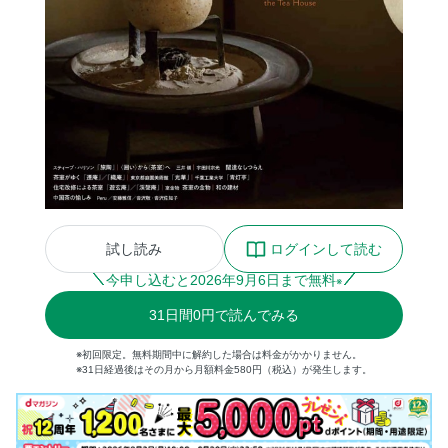
試し読み
ログインして読む
今申し込むと
2026
年
9
月
6
日まで無料
※
31
日間
0円
で読んでみる
※初回限定。無料期間中に解約した場合は料金がかかりません。
※31日経過後はその月から月額料金580円（税込）が発生します。