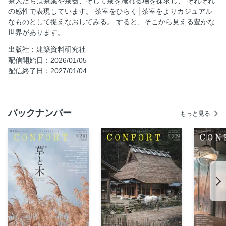
茶人たちは茶葉や茶器、そして茶を淹れる場を探求し、 それぞれ
の感性で表現しています。 茶室をひらく│茶室をよりカジュアル
組み立て、ばらし、次なる天地へ 茶室がゆく／パリに咲い
なものとして捉えなおしてみる。 すると、そこから見える豊かな
た西陣織の“囲い” HOSOO×Tesera「織庵Ori-An」 設計 周防
世界があります。
貴之 協力 伊住禮次朗
朝香宮允子妃から受け継ぎ、鳩彦王が普請を完成 「光華」
出版社：建築資料研究社
東京都庭園美術館茶室 棟梁 平田雅哉の卓越した技が光る
配信開始日：2026/01/05
配信終了日：2027/01/04
茶の湯の場づくり 空間設計の肝心要 監修 三井嶺三井嶺建築
設計事務所
後水尾上皇が好んだ「燈心亭」の写し 流派を超えた茶の湯
の場に 千葉工業大学茶室「青灯亭」 設計 三井嶺三井嶺建築
バックナンバー
もっと見る
設計事務所
茶に満ちる住まい─ 住宅改修による茶室2題／長閑な海に開
いた茶室 大芝邸茶室「遊玄庵」（静岡県熱海市） 監修 阿曾
一実／阿曾美術 改修設計・施工 芹澤毅／せりざわたけし工
務店
茶に満ちる住まい─ 住宅改修による茶室2題／家族の絆が茶
のある日々を支える 小原邸茶室「渓聲庵」（大阪市東住吉
区） 改修設計・施工 北条工務店
働く釘がカギ 室金物・茶室の金物