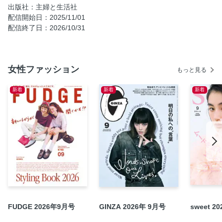
出版社：主婦と生活社
コンセプトは“船”。自分らしさを探す旅に出かけてみません
配信開始日：2025/11/01
か？
配信終了日：2026/10/31
大人のカジュアルはシルバージュエリーで格好よく。
欲しいのは、重ねて使える“はおりもの”／「大人になった
ら、着たい服」公式通販
女性ファッション
もっと見る
4｜坂部美千代さん 主婦／水玉、ボーダー、レース、色小
物。無限に広がる組み合わせで遊ぶのが楽しい！
新着
新着
新着
5｜徳田吉美さん 陶芸家／仕事の日には、オーバーオール
を。自分のスイッチを入れるために制服化
6｜山田千夏さん 住宅設備メーカー勤務／上質な天然素材が
基本。おしゃれを通した出会いに恵まれて
スタッフのお買い物帖
SHOP LIST
奥付
FUDGE 2026年9月号
GINZA 2026年 9月号
sweet 2