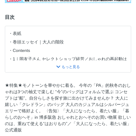
目次
表紙
巻頭エッセイ｜大人の階段
Contents
1｜岡友子さん セレクトショップ経営／おしゃれの再起動は
40代。新しい挑戦は、何歳からでもワクワク
2｜千葉和子さん スタイリスト／地味色の足し算で、自分だ
けのスタイルを立ち上げて
★特集★モノトーンを華やかに着る。 今年の「PA」的秋冬のおし
3｜堀込多津子さん「ヤンマ産業」スタッフ・俳優／着方も
ゃれは3つの袖丈で楽しむ “今”のバッグはフォルムで選ぶ コンセ
生き方も「こう」と決めないのが格好いい！
プトは“船”。自分らしさを探す旅に出かけてみませんか？ 大人に
★特集★モノトーンを華やかに着る。
嬉しい「クレドラン」のバッグ 大人のカジュアルはシルバージュ
エリーで格好よく。 〈告知〉「大人になったら、着たい服」「暮
〈告知〉「大人になったら、着たい服」「暮らしのおへそ」
らしのおへそ」in 博多阪急 おしゃれとおへそのお買い物展 欲しい
in 博多阪急 おしゃれとおへそのお買い物展
のは、重ねて使える“はおりもの”／「大人になったら、着たい服」
今年の「PA」的秋冬のおしゃれは3つの袖丈で楽しむ
公式通販
“今”のバッグはフォルムで選ぶ