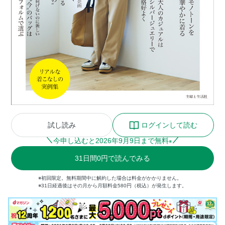
試し読み
ログインして読む
今申し込むと
2026
年
9
月
9
日まで無料
※
31
日間
0円
で読んでみる
※初回限定。無料期間中に解約した場合は料金がかかりません。
※31日経過後はその月から月額料金580円（税込）が発生します。