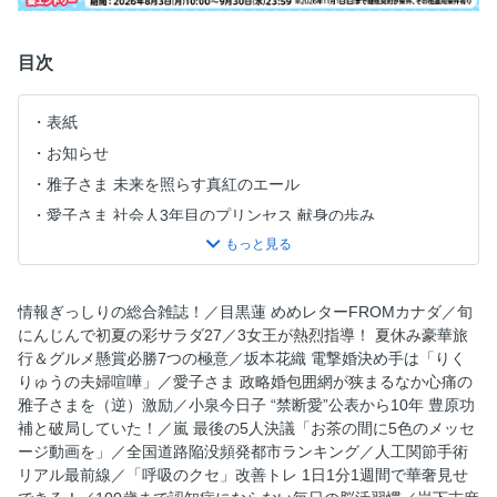
目次
表紙
お知らせ
雅子さま 未来を照らす真紅のエール
愛子さま 社会人3年目のプリンセス 献身の歩み
大谷翔平 3歳バースデーは隠れデコピンと一緒に
目黒蓮 めめレターFROMカナダ
ホッキョクグマ モモ太 秘蔵すくすく成長録
情報ぎっしりの総合雑誌！／目黒蓮 めめレターFROMカナダ／旬
にんじんで初夏の彩サラダ27／3女王が熱烈指導！ 夏休み豪華旅
旬にんじんで初夏の彩サラダ27
行＆グルメ懸賞必勝7つの極意／坂本花織 電撃婚決め手は「りく
3女王が熱烈指導！ 夏休み豪華旅行＆グルメ懸賞必勝7つの
りゅうの夫婦喧嘩」／愛子さま 政略婚包囲網が狭まるなか心痛の
極意
雅子さまを（逆）激励／小泉今日子 “禁断愛”公表から10年 豊原功
目次
補と破局していた！／嵐 最後の5人決議「お茶の間に5色のメッセ
ージ動画を」／全国道路陥没頻発都市ランキング／人工関節手術
坂本花織 電撃婚決め手は「りくりゅうの夫婦喧嘩」
リアル最前線／「呼吸のクセ」改善トレ 1日1分1週間で華奢見せ
愛子さま 政略婚包囲網が狭まるなか心痛の雅子さまを