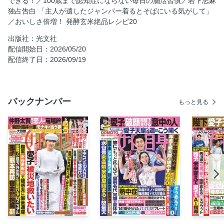
できる！／100歳まで認知症にならない毎日の脳活習慣／岩下志麻
（逆）激励
独占告白 「主人が遺したジャンパー着るとそばにいる気がして」
天皇陛下 「分断は許さない」 6月歴訪二王国で異例演説へ
／おいしさ倍増！ 発酵玄米絶品レシピ20
小泉今日子 “禁断愛”公表から10年 豊原功補と破局してい
出版社：光文社
た！
配信開始日：2026/05/20
嵐 最後の5人決議「お茶の間に5色のメッセージ動画を」
配信終了日：2026/09/19
マツコ 芸能界史上最高額国産車で「デラックスな新生活」
真美子さん 「米麹で厄落とし！」 翔平大スランプ脱却の秘
策
バックナンバー
もっと見る
百恵さん 「三浦家に幸せ運ぶイルカ見せる！」4歳初孫と感
涙のグアム旅行
健保法改正で「風邪の初診料が10割負担に！」
全国道路陥没頻発都市ランキング
「治らない花粉症」はダニアレルギーを疑え！
代理婚活 親vs.親の“値踏み”バトル壮絶ルポ
シリーズ人間 シンドラー社製エレベーター死亡事故遺族
市川正子さん
あの話題に読者の誌上投稿 THE 賛否両論