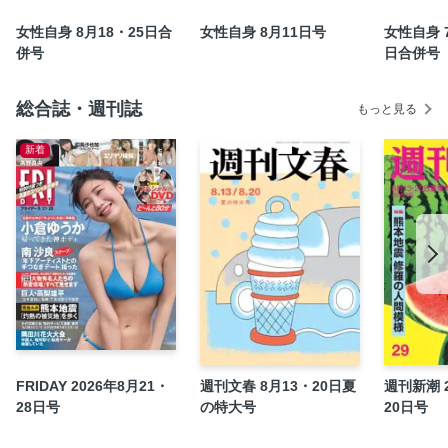
今週の「あなたを開く本」 窪 美澄さん
女性自身 8月18・25日合
女性自身 8月11日号
女性自身 
人工関節手術リアル最前線
併号
日合併号
ハマると癖に♪ エンタメ沼Weekly
女性自身の定期購読のご案内
総合誌・週刊誌
もっと見る
「呼吸のクセ」改善トレ 1日1分1週間で華奢見せできる！
新着
指のこわばり放置すると手が変形する「メノポハンド」か
も！
100歳まで認知症にならない毎日の脳活習慣
歯がまた生える薬 京大発ベンチャーが開発中
子育て主婦が6年半で2000万円 やめたら貯まったNG行動9
岩下志麻 独占告白 「主人が遺したジャンパー着るとそばに
いる気がして」／次号予告
読者アンケート＆クイズに答えてGET！
おいしさ倍増！ 発酵玄米絶品レシピ20
FRIDAY 2026年8月21・
週刊文春 8月13・20日夏
週刊新潮 2
女性自身SELECT
28日号
の特大号
20日号
マンガ 「パンダのガドゥ」 Mr Tan
毎週金曜にWEB配信 女性自身COMICSの最新ニュースをお