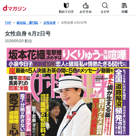
初めての方
おすすめ
さがす
本棚
TOP
総合誌・週刊誌
女性自身
女性自身 6月2日号
女性自身 6月2日号
2026/05/20 配信