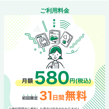
届け！
ご利用料金
黒木華×野呂佳代 お笑いだってハズレなし対談
バンザイ！ SMAP、KinKi Kidsの次はB＆ZAIだ
糀みつ おすすめ発酵レシピ
お知らせ
【デジタル版限定】 皇室Diary ＆ 今週の会見NEWS