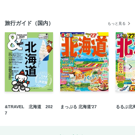
風情漂う和風クラフト＆雑貨
雑貨と珈琲の香りに癒されて
旅行ガイド（国内）
もっと見る
とっておきのレストラン＆カフェ
情緒豊かな味どころ
小布施の老舗酒蔵
蔵造りのリゾートホテル滞在
蔵の町・須坂をじっくりさんぽ
須坂でランチ＆スイーツを
子牛を眺めるジェラート店へ
【長野タウン・善光寺・戸隠】
長野タウン・善光寺・戸隠をさくっと紹介
善光寺にお参り
&TRAVEL 北海道 202
まっぷる 北海道'27
るるぶ北海
門前町で食べ歩き
7
善光寺門前で買うおみやげセレクト
門前町のほっこりカフェ
門前町の路地裏ショップをぶらり