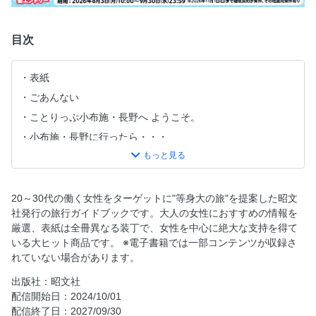
目次
表紙
ごあんない
ことりっぷ小布施・長野へ ようこそ。
小布施・長野に行ったら・・・
今週末、2泊3日で小布施・長野へ
ことりっぷ小布施・長野 CONTENTS
【小布施・須坂】
20～30代の働く女性をターゲットに"等身大の旅"を提案した昭文
社発行の旅行ガイドブックです。大人の女性におすすめの情報を
小布施・須坂をさくっと紹介
厳選、表紙は全冊異なる装丁で、女性を中心に絶大な支持を得て
小布施てくてくさんぽ
いる大ヒット商品です。 ※電子書籍では一部コンテンツが収録さ
北斎の肉筆画を鑑賞
れていない場合があります。
気ままにサイクリング
出版社：昭文社
小布施の栗スイーツをいただきます
配信開始日：2024/10/01
配信終了日：2027/09/30
伝統の栗菓子をおみやげに