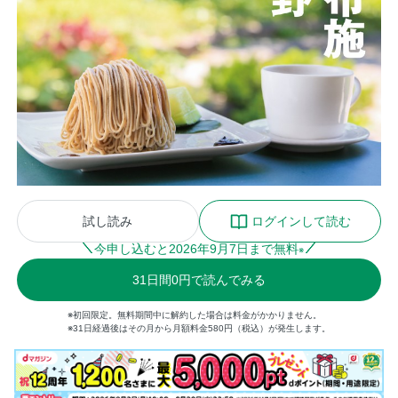
試し読み
ログインして読む
今申し込むと
2026
年
9
月
7
日まで無料
※
31
日間
0円
で読んでみる
※初回限定。無料期間中に解約した場合は料金がかかりません。
※31日経過後はその月から月額料金580円（税込）が発生します。