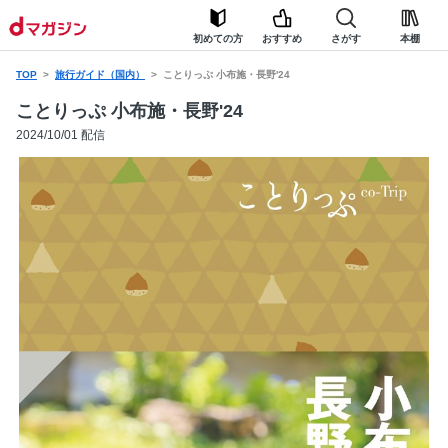
初めての方
おすすめ
さがす
本棚
TOP
旅行ガイド（国内）
ことりっぷ 小布施・長野'24
ことりっぷ 小布施・長野'24
2024/10/01 配信