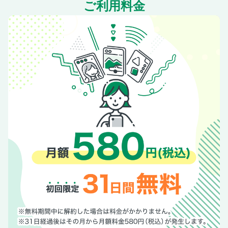
ご利用料金
ぱてぃお大門 蔵楽庭へ
厳選した素材のレストラン＆カフェ
善光寺周辺でおいしいそばを探す
長野市内のとっておきの和食処
小粋な大人のバーへ
日本画の傑作を鑑賞
松代城下町さんぽ
城下町松代の美味を探す
パワースポット戸隠神社五社めぐり
極上の戸隠そばを食べ比べ
キュートな猿たちに癒される
【小布施・長野周辺の温泉めぐりと町さんぽ】
小布施・長野周辺の温泉と町へさくっと交通ガイド
湯田中渋温泉郷の外湯めぐり
湯田中渋の名宿で至福のひととき
美しい山並みを楽しむ立ち寄り湯