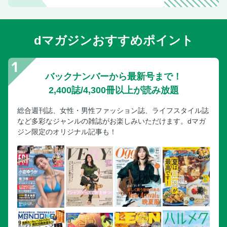
飯山の町をのんびりおさんぽ
野沢温泉外湯めぐり
dマガジンおすすめポイント
野沢温泉の気になるお店へ
野沢温泉の老舗旅館
信州のビュースポットに会いに・・・
バックナンバーから最新号まで！
上田のとびきりのパン＆そば
2,400誌/4,300冊以上が読み放題
とっておきの上田のおみやげ
総合週刊誌、女性・男性ファッション誌、ライフスタイル誌
別所温泉の古刹と外湯めぐり
など多彩なジャンルの雑誌がお楽しみいただけます。dマガ
個性あふれる別所の湯宿
ジン限定のオリジナル記事も！
交通アクセスガイド
インデックス