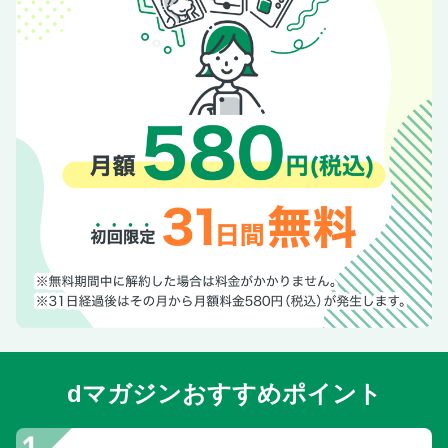
〈男女1000人アンケート〉もう終わっていい「長寿番組」
ランキング
《検証シリーズ》分煙社会イマドキ事情
Dr.西川潔の拝啓、婦人科外来より愛をこめて
MINMI It’s not too late〜親子で海外挑戦〜
「じゃあ、あんたが作ってみろよ」原作者が明かす誕生秘話
／ホテルは満室、価格は高騰。嵐のラストツアー“狂想曲”
日本映画が公開延期の中国で「鬼滅」だけは例外のワケ
【財団設立＆WBC出場を発表】大谷翔平（31）決意のウラ
側
現代用語クイズ
今週のフォトニュース
第38回ジュノン・スーパーボーイ・コンテスト
SUPER EIGHT 初の武道館公演
dマガジンおすすめポイント
ビジュ強強クリスマスケーキ
《デジタル限定》今週のフォトニュースぷらす