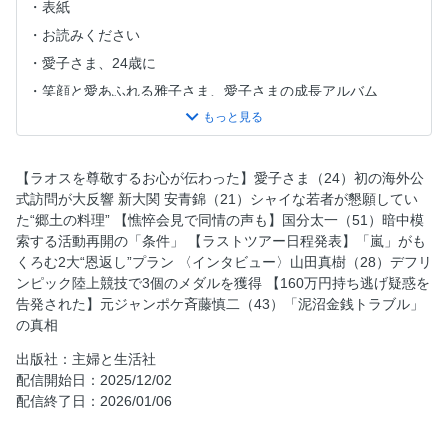
表紙
お読みください
愛子さま、24歳に
笑顔と愛あふれる雅子さま、愛子さまの成長アルバム
〈特写〉GENERATIONS 6人6色の“PIECE”／8thアルバム
「6IX PIECE」
目次
【ラオスを尊敬するお心が伝わった】愛子さま（24）初の海外公
【ラオスを尊敬するお心が伝わった】愛子さま（24）初の海
式訪問が大反響 新大関 安青錦（21）シャイな若者が懇願してい
外公式訪問が大反響
た“郷土の料理” 【憔悴会見で同情の声も】国分太一（51）暗中模
索する活動再開の「条件」 【ラストツアー日程発表】「嵐」がも
新大関 安青錦（21）シャイな若者が懇願していた“郷土の料
くろむ2大“恩返し”プラン 〈インタビュー〉山田真樹（28）デフリ
理”
ンピック陸上競技で3個のメダルを獲得 【160万円持ち逃げ疑惑を
【憔悴会見で同情の声も】国分太一（51）暗中模索する活動
告発された】元ジャンポケ斉藤慎二（43）「泥沼金銭トラブル」
再開の「条件」
の真相
【ラストツアー日程発表】「嵐」がもくろむ2大“恩返し”プ
出版社：主婦と生活社
ラン
配信開始日：2025/12/02
〈インタビュー〉山田真樹（28）デフリンピック陸上競技で
配信終了日：2026/01/06
3個のメダルを獲得
【160万円持ち逃げ疑惑を告発された】元ジャンポケ斉藤慎