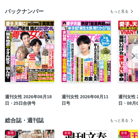
二（43）「泥沼金銭トラブル」の真相
バックナンバー
もっと見る
宝泉薫の人生アゲサゲ分かれ道／米倉涼子
〈女性1000人アンケート〉キュンとした「BLドラマ」ラン
キング
《短期連載》微笑みプリンセス 佳子さまの歩み
【名前の由来はある女性から…】「じゃがりこ」面白トリビ
ア
【卵子凍結経験者インタビュー】竹内智香（41）CRAZY
COCO
【あなたも人ごとではない】増加する「おひとりさま」の終
活事情
【学級閉鎖も多数】インフル＆コロナ流行警報
週刊女性 2026年08月18
週刊女性 2026年08月11
週刊女性 2
〈インタビュー〉熊切あさ美（45）「これからの人生のため
日・25日合併号
日号
日・08月
にホルモン補充も始めました」
《特別付録》GENERATIONS ピンナップ
総合誌・週刊誌
もっと見る
コミック／ペンにりぼんを〜漫画家・井出智香恵物語〜
【当事者が語るリアル】親が介護施設に入る「タイミング」
新着
新着
新着
と「お金」