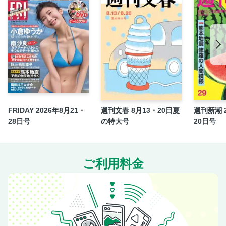
知って楽しい！ おもいろ雑学
【クレラップ社員直伝！】レンチンごはん
【日本一の鍋奉行も唸った！】市販の鍋つゆ実食ガチ採点
【「小さな仕事」で豊かに暮らす】65歳からの働き方探し
《シリーズ 障害と生きる。》自閉症の娘を持つ母が思いと
どまった“姉妹の寝顔”
【貧血、糖尿病…思わぬ病気が】意外とコワイ「こむら返
り」
FRIDAY 2026年8月21・
週刊文春 8月13・20日夏
週刊新潮 2
【食べ過ぎ、飲み過ぎシーズン到来！】医師が教える「肝
28日号
の特大号
20日号
臓」の守り方
【泣きたいときこそペンを持とう】“書く瞑想”で一日5分セ
ルフケア
ご利用料金
細木かおりの幸せを呼ぶ六星占術
投稿どんぶり
コミック／解決屋西園寺真帆のリバーシブル・ラブ
おすすめ週女書店／中島京子さん「水は動かず芹の中」
【人生相談も丸投げの時代に!?】AIといっしょに楽チン生活