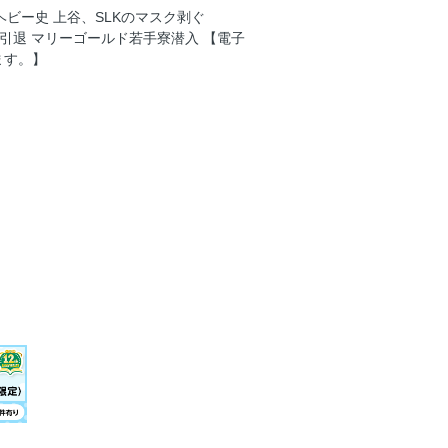
ヘビー史 上谷、SLKのマスク剥ぐ
 AJ引退 マリーゴールド若手寮潜入 【電子
ます。】
318〉「仙女魂／日本武道館への道」
みちのく〉〇仁木琢郎〈2AW〉〇渡瀬瑞
五十嵐玲也〈FREEDOMS〉〇朱鷺