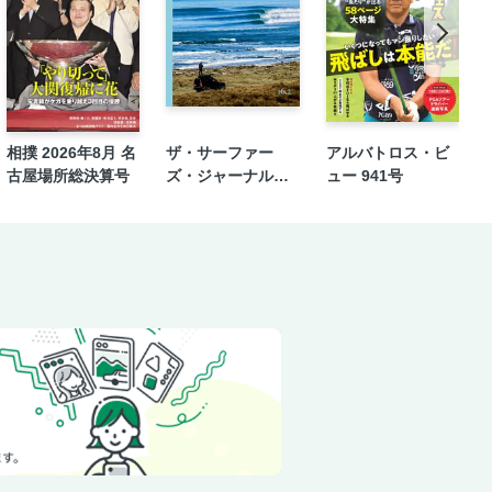
太vsグレート－O－カーン
る選手をもう一人発見水野翔はいかにし
相撲 2026年8月 名
ザ・サーファー
アルバトロス・ビ
古屋場所総決算号
ズ・ジャーナル日
ュー 941号
本版 16.2