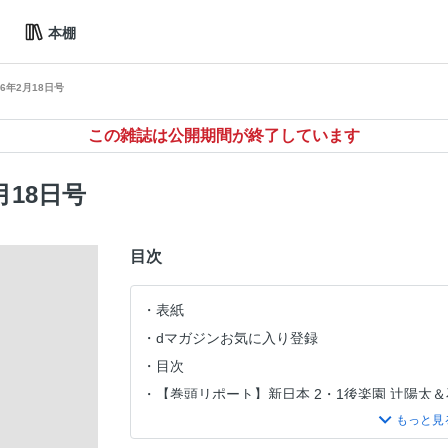
本棚
6年2月18日号
この雑誌は公開期間が終了しています
月18日号
目次
表紙
dマガジンお気に入り登録
目次
【巻頭リポート】新日本 2・1後楽園 辻陽太
スコ・アキラ
【インタビュー】ジェイク・リー〈新日本〉