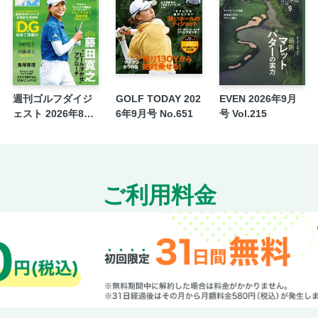
闘撮〈643〉新日本’25年8・13浜松、海野翔
バックナンバー情報
編集部発EYEコラム「大阪プロレスで気にな
て所属選手となったのか？」
週刊プレゼント＆編集後記＆バトルロイヤル
団体別1カ月カレンダー
週刊ゴルフダイジ
GOLF TODAY 202
EVEN 2026年9月
ェスト 2026年8月
6年9月号 No.651
号 Vol.215
18・25日号
ご利用料金