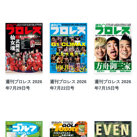
プロレス史あの日、あの時〈714〉1982年
馬場が見せた意地」
VISUALIST＋〈41〉翔月なつみ
Champ Talk〈502〉世界タッグ王者・綾部蓮
日本プロレス主要団体チャンピオンリスト
NEWS FILE
WWE・PLE「ロイヤルランブル」1・31リヤ
DRAGONGATE 2・1和歌山
大日本 1・31後楽園
東京女子 1・31新宿
週刊プロレス 2026
週刊プロレス 2026
週刊プロレス 2026
ウナギ・サヤカ自主興行 2・1後楽園
年7月29日号
年7月22日号
年7月15日号
ジュリアのお騒がせ症候群〈172〉「岩谷麻優
マリーゴールド 1・30新宿
【トピックス】マリーゴールド合宿所を大公
BASARA 1・31新宿
コスチューム研究〈422〉小田嶋大樹