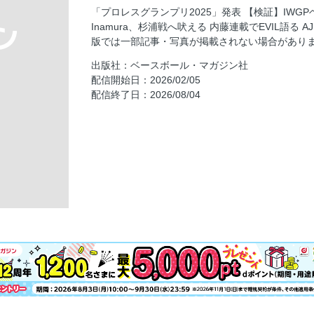
「プロレスグランプリ2025」発表 【検証】IWGP
【特集】波瀾万丈のIWGPヘビー級王座史
Inamura、杉浦戦へ吠える 内藤連載でEVIL語る
【インタビュー】Yoshiki Inamura〈NOAH〉
版では一部記事・写真が掲載されない場合があり
拳王のクソヤローども、オレについて来い!!〈
出版社：ベースボール・マガジン社
NOAH 1・26新宿
配信開始日：2026/02/05
配信終了日：2026/08/04
FREEDOMS 2・1板橋
スターダム 1・31後楽園
【特集】プロレスグランプリ2025結果発表
【特集】イチオシ選手2026追撃編〇佐藤維〈
基〈ガンバレ☆プロレス〉〇佐野蒼嵐〈大阪〉〇
裕基〈ZERO1〉
【インタビュー】宮脇純太〈NOAH〉
大阪 1・25大正
2AW 1・25千葉
マーベラス 1・28新木場
PHOTO＆イラスト自慢
週刊プロレスmobileプレミアム通信