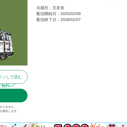
デリカミニ専用 10型ナビは操作キーまでをオ
出版社：文友舎
配信開始日：2025/02/08
こだわり抜いて誕生したもの凄い新作スピー
配信終了日：2028/02/07
触れるたびに心躍る上質なステアリング
デリカ遊びに馴染むジャオスの創造力
パフォーマンスUPから燃費向上までワンタッ
デリカシリーズのタイヤ履き替えに挑戦する
オプカンを試す！
コスパだけじゃない！ デリカに本気のタイヤ
Featured aluminium wheels 2024
インして読む
プロから学ぶカスタムパーツコーデ術。
DELICA CUSTOM BOOK PARTS CATALOG 2
で無料
※
デリカミニ 発売1周年オフ
DELICA FAN MEETING 2024
かりません。
）が発生します。