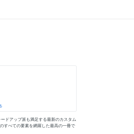
！
まらない"
アイテムが登場
レードアップ派も満足する最新のカスタム
カメラ
めのすべての要素を網羅した最高の一冊で