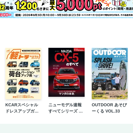
KCARスペシャル
ニューモデル速報
OUTDOOR あそび
ドレスアップガイ
すべてシリーズ 第
ーくる VOL.33
ド Vol.45 軽トラカ
653弾 新型CX-5の
スタムガイド No.3
すべて