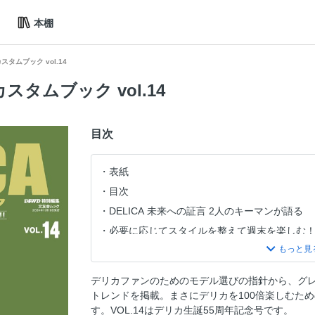
本棚
 カスタムブック vol.14
A カスタムブック vol.14
目次
表紙
目次
DELICA 未来への証言 2人のキーマンが語る
必要に応じてスタイルを整えて週末を楽しむ
至福のひと時を過ごす快適空間 "外遊び欲が止
デリカ D:5 オーナーの要望に応える専用設計
デリカファンのためのモデル選びの指針から、グ
デリカ D:5 専用設計でデザイン性にも優れる
トレンドを掲載。まさにデリカを100倍楽しむた
電子の力でデリカをサビから守る！
す。VOL.14はデリカ生誕55周年記念号です。