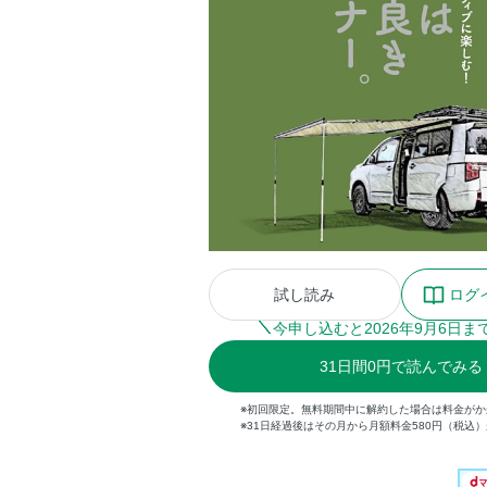
試し読み
ログ
今申し込むと
2026
年
9
月
6
日ま
31
日間
0円
で読んでみる
※初回限定。無料期間中に解約した場合は料金がか
※31日経過後はその月から月額料金580円（税込