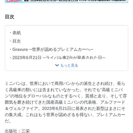
目次
表紙
目次
Gravure ─世界が認めるプレミアムカーへ─
2023年6月21日 ─ライバル車2台が発表された日─
徹底解剖 それぞれの魅力を詳細にチェック
両車比較 あなたのお好みはどちら!?
メカ解説 アルファード＆ヴェルファイアを支える最新技術
ミニバンは、世界において商用バンからの派生とされ続け、長ら
く高級車の類いには含まれていなかった。それでも“高級ミニバ
【縮刷版】主要装備一覧表＆諸元表
ン”の地位をグローバルなものとするべく、質感と走り、そして雰
ディーラーで聞いた お薦めグレード＆人気オプション
囲気を磨き続けてきた国産高級ミニバンの代表格、アルファード
購入者インタビュー 私が買ったグレードとオプション装備
＆ヴェルファイア。2023年6月21日に発表された新型はまさにそ
の集大成。これはもう世界が認めざるを得ない、プレミアムカー
200人に聞きました！ 購入者実態調査
だ。
3人のモータージャーナリストが公道で乗り比べ！ 試乗記最
速レポート
出版社：三栄