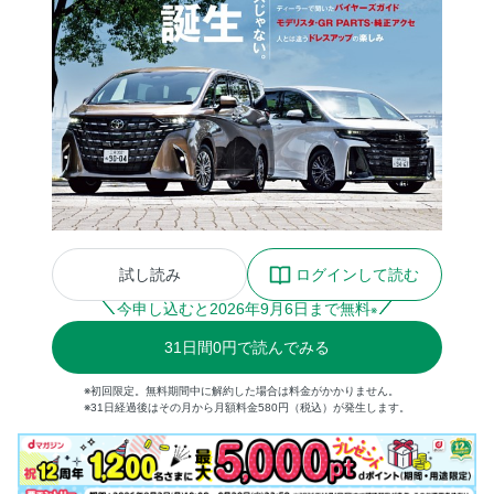
試し読み
ログインして読む
今申し込むと
2026
年
9
月
6
日まで無料
※
31
日間
0円
で読んでみる
※初回限定。無料期間中に解約した場合は料金がかかりません。
※31日経過後はその月から月額料金580円（税込）が発生します。