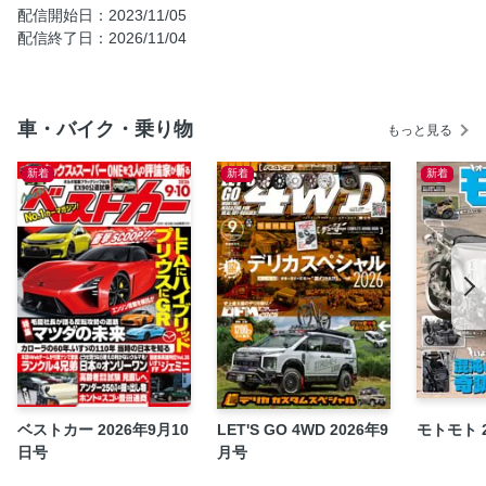
配信開始日：2023/11/05
モデリスタ・GR PARTS・純正アクセサリー ディーラーカ
配信終了日：2026/11/04
スタム PERFECT GUIDE
事故＆交通トラブルの強い味方 必携ドライブレコーダー
自分らしさが欲しくなる ドレスアップはできる？ できな
車・バイク・乗り物
い？
もっと見る
最速のホイールドレスアップ事情
新着
新着
新着
即出しアフターパーツ開発情報
裏表紙
ベストカー 2026年9月10
LET'S GO 4WD 2026年9
モトモト 
日号
月号