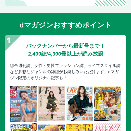
【ちくわdeごちそうつまみ】 開きちくわとエリンギのタル
タルステーキ
ちくわとたこの磯辺揚げ
dマガジンおすすめポイント
ちくわの変わりお好み焼き
ちくわとエリンギのアヒージョ
バックナンバーから最新号まで！
ちくわの彩りボート
2,400誌/4,300冊以上が読み放題
料理INDEX
奥付（ちくわ）
総合週刊誌、女性・男性ファッション誌、ライフスタイル誌
●チーズ天国！
など多彩なジャンルの雑誌がお楽しみいただけます。dマガ
ジン限定のオリジナル記事も！
はじめに
CONTENTS（チーズ）
チーズFILE／表紙のレシピ
【チーズdeおつまみアラカルト】 クリームチーズやっこ
クリームチーズのおかかボール／クリームチーズのおかきま
ぶし
パリパリチーズコーン／そうめんチーズスナック