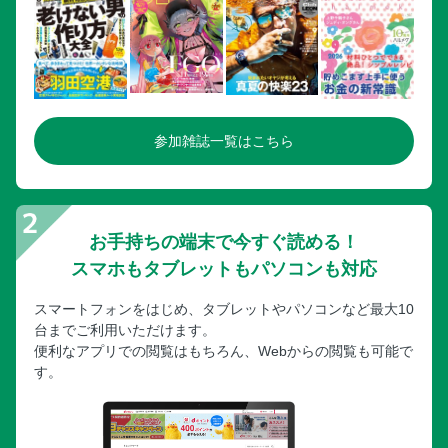
〈番外編①〉モッツァレラとかまぼこのマヨポンサラダ ほ
か
なすベーコンのトマトソースピザ
ソーセージコーンのハニーケチャップソースピザ／じゃこね
ぎののりマヨソースピザ
ゆで卵とチーズのねじり春巻き
参加雑誌一覧はこちら
オイルサーディンとチーズのミニ春巻き／ベーコンときのこ
のチーズ春巻き
もちピザ
お手持ちの端末で今すぐ読める！
餅ピザキムチーズ／餅ピザ明太のりチーズ
スマホもタブレットもパソコンも対応
〈番外編②〉クリームチーズのベーコン&ペッパーディップ
ドライフルーツ&ナッツディップ／たくあん&ごまディップ
スマートフォンをはじめ、タブレットやパソコンなど最大10
モッツァレラのクリームマリネ 生ハムのせ／冷ややっこ風
台までご利用いただけます。
／ぶどう添え
便利なアプリでの閲覧はもちろん、Webからの閲覧も可能で
す。
クリームチーズのガーリックオイル漬け／スイートチリソー
ス漬け／みそ漬け
【チーズdeお手軽ワンプレート】