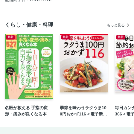
【のせちくわ＆詰めちくわ】 ねぎ明太のせちくわ
ねぎマヨちくわボート
くらし・健康・料理
ちくわワカモレ／ちくわとセロリのチーズボート
もっと見る
ちくわのウインナピザ／ちくわベーコンの照り焼き
新着
新着
新着
ちくわのツナキムチ焼き／ちくわのソースカツ
お楽しみちくわボート3種
きゅうりちくわの辛子マヨあえ／セロリちくわのトマトマリ
ネ
ハムちくわのカレーきんぴら
明太ちくわのガーリック炒め
ちくわのトッポギ風／ウインナちくわから揚げ
お役立ち詰めちくわ5種
【ちくわdeヘルシー副菜】 ちくわとパプリカの甘酢炒め
名医が教える 手指の変
季節を味わうラクうま10
毎日カン
形・痛みが良くなる本
0円おかず116＜電子新版
366＜電
ちくわときぬさやのおかかじょうゆ炒め
＞
ちくわと三つ葉のごまあえ／ちくわと小松菜の炒めもの
ちくわと万能ねぎの炒めナムル／ちくわとキムチのあえもの