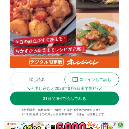
試し読み
ログインして読む
今申し込むと
2026
年
9
月
9
日まで無料
※
31
日間
0円
で読んでみる
※初回限定。無料期間中に解約した場合は料金がかかりません。
※31日経過後はその月から月額料金580円（税込）が発生します。