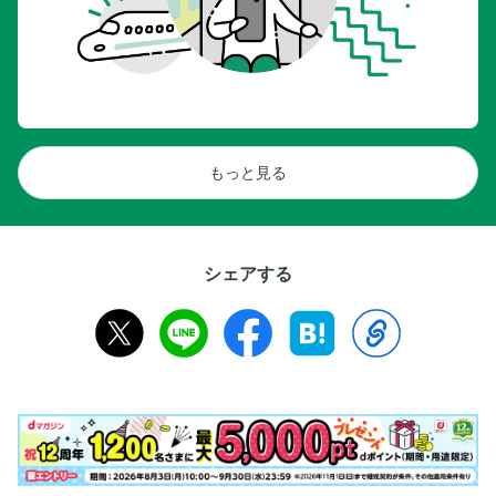
〈番外編〉チーズとアボカドの豚肉ロールフライ
チーズin和風チキンロール
カマンベールの青じそベーコン巻きフライ
【チーズdeラクチンデザート】 ジャムチーズ餅
くるみのひと口チーズケーキ
もっと見る
クリームチーズベリー
飲むケーキ チーズケーキ風
使える！ おいしい！みんなのチーズレシピBEST3
料理INDEX
シェアする
奥付（チーズ）
電子版奥付