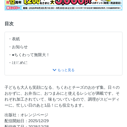
目次
表紙
お知らせ
●ちくわって無限大！
はじめに
CONTENTS（ちくわ）
ちくわFILE／表紙のレシピ
【ちくわdeとりあえず】 ちくわのいかだ焼き
子どもも大人も笑顔になる、ちくわとチーズのおかず集。日々の
おかずに、お弁当に、おつまみにと使えるレシピが満載です。そ
ちくわの磯辺揚げ
れぞれ加工されていて、味もついているので、調理がスピーディ
タンドリーちくわ／ちくわのチーズ焼き
ーに。忙しい日のあと1品！にも役立ちます。
ガーリックバター焼き／のりチーズグラタン
出版社：オレンジページ
ちくわのゆかり天／ちくわのり炒め
配信開始日：2025/12/29
ちくわのりバター
配信終了日：2028/12/28