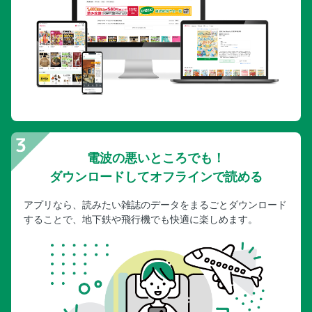
〈よりどりチーズトースト〉焼きとりチーズ
ハムチーズペッパー／のりしそチーズ
つくだ煮クリームチーズ／キムチチーズ
〈あつあつチーズうどん〉チーズおかかうどん
カルボナーラ風あえうどん／のりキムチーズうどん
〈番外編〉ギョウザニア
パリパリチーズ羽根つき餃子
【チーズdeごちそうカタログ】 チーズ風味のステーキサラ
ダ
電波の悪いところでも！
チキンソテーきのこチーズソース
ダウンロードしてオフラインで読める
チキンソテーカレーチーズソース
アプリなら、読みたい雑誌のデータをまるごとダウンロード
豚こまのしそチーズとんカツ
することで、地下鉄や飛行機でも快適に楽しめます。
のりチーズサンドとんカツ
なすのダブルチーズミートグラタン／なすグラタンのミート
パイ風
トマトチーズ肉じゃが
とろとろチーズ回鍋肉