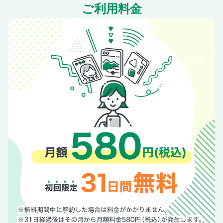
ご利用料金
ちくわと貝割れ菜の梅肉あえ／ちくわとキャベツの即席漬け
ちくわとにらの辛子酢みそがけ／ちくわともやしのカレー風
味
ちくわともやしのソース炒め／ちくわとスナップえんどうの
おひたし
ちくわと長いものチーズスープ／ちくわとねぎのみぞれ汁
【速攻ひと皿ごはん】 ちくわの磯辺風
ちくわとトマトのなめたけ丼
ちくわともやしの卵どんぶり
かき揚げ丼
ちくわとじゃこのみそバターからめうどん
ちくわと水菜の豆乳サラダそうめん
ちくわとチーズのおかかうどん
ちくわとキャベツの塩昆布パスタ
ちくわ＆明太とろろ麺
ちくわと小松菜の明太焼きそば／ちくわと白菜のごま風味ラ
ーメン