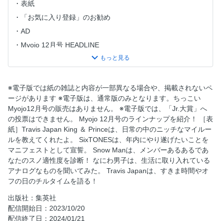
表紙
「お気に入り登録」のお勧め
AD
Myojo 12月号 HEADLINE
なにわ男子 アナログ時代へタイムスリップ
King ＆ Prince 俺だけ六法全書
Snow Man スノ入り適性度診断
※電子版では紙の雑誌と内容が一部異なる場合や、掲載されないペ
ージがあります ※電子版は、通常版のみとなります。ちっこい
SixTONES 2023かけこみTO-DOリスト
Myojo12月号の販売はありません。 ※電子版では、「Jr.大賞」へ
Travis Japan 僕たちのチルな時間
の投票はできません。 Myojo 12月号のラインナップを紹介！ ［表
ジャニーズWEST ヒミツのナイトルーティン
紙］Travis Japan King ＆ Princeは、日常の中のニッチなマイルー
ルを教えてくれたよ。 SixTONESは、年内にやり遂げたいことを
Aぇ！ group ファッション変遷史
マニフェストとして宣誓。 Snow Manは、メンバーあるあるであ
HiHi Jets ボーダーラインを告白
なたのスノ適性度を診断！ なにわ男子は、生活に取り入れている
美 少年 秋の夜長のゆるトーク
アナログなものを聞いてみた。 Travis Japanは、すきま時間やオ
フの日のチルタイムを語る！
7 MEN 侍 ウキウキ行楽弁当作り
少年忍者 グループ内・名コンビ図鑑
出版社：集英社
配信開始日：2023/10/20
Lil かんさい やんちゃ男子に変身
配信終了日：2024/01/21