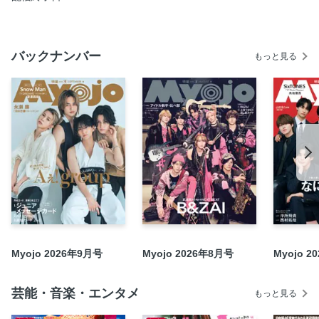
AmBitious よしかわお兄さんの熱血塾
Boys be 現役DK＆DCのスマホ白書
Jr．Mag_Go！ Go！ kids
バックナンバー
もっと見る
Jr．Mag_鍋田大成、岸 蒼太、渡辺惟良、鈴木瑛朝、末永
光、壹岐 碧
Jr．Mag_野田開仁、西野統真、井上蒼生、森ケイン、渡邉
大我
M★streaM_映画『法廷遊戯』永瀬 廉、杉咲 花
M★streaM_『Maybe 恋が聴こえる』橋本 涼、大和奈央
M★streaM_『君が死ぬまであと100日』高橋優斗、豊嶋
花、井上瑞稀
M★streaM_LEEVELLES 勢いMAXの注目バンド
M★streaM_『コタツがない家』作間龍斗
M★streaM_映画『OUT』倉 悠貴
Myojo 2026年9月号
Myojo 2026年8月号
Myojo 2
M★streaM_『マイホームヒーロー』佐々木蔵之介、高橋恭
平
芸能・音楽・エンタメ
もっと見る
當真あみ レトロな小江戸さんぽ