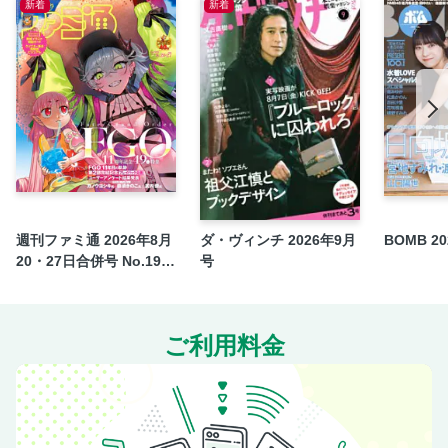
新着
新着
茅島みずき マイ・ベスト・メガネ探し
桜田ひより 役者としての今、これから。
AD
竹村実悟、千井野空翔、阿達 慶 現役DK放課後ダイアリー
伯井太陽 インフルエンサーな12才
AD
中山優馬 アートな秋に見つけた美のカケラ
高橋ひかる おうち時間の熱愛キーワード
富樫慧士 まったり恋バナ日和
週刊ファミ通 2026年8月
ダ・ヴィンチ 2026年9月
BOMB 2
AD
20・27日合併号 No.195
号
9
宮世琉弥 みじかい秋と帰り道の匂い
日向 亘 今、恋しているもの
ご利用料金
生見愛瑠 ドラマ現場でキャッチ
MG通信 関ジャニ∞ライブほか
AD
表紙B