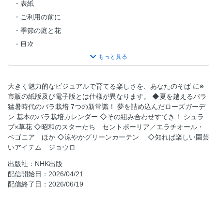
表紙
ご利用の前に
季節の庭と花
目次
放送カレンダー
［特集］ 夏を越えるバラ
このバラ、暑くても元気です！
大きく魅力的なビジュアルで育てる楽しさを、あなたのそば に※
市販の紙版及び電子版とは仕様が異なります。 ◆夏を越えるバラ
猛暑時代のバラ栽培 7つの新常識！
猛暑時代のバラ栽培 7つの新常識！ 夢を詰め込んだローズガーデ
憧れを現実に！夢を詰め込んだローズガーデン
ン 基本のバラ栽培カレンダー ◇その組み合わせすてき！ シュラ
基本のバラ栽培カレンダー
ブ×草花 ◇昭和のスターたち セントポーリア／エラチオール・
ベゴニア ほか ◇涼やかグリーンカーテン ◇知れば楽しい園芸
その組み合わせすてき！ バラ×草花
いアイテム ジョウロ
その組み合わせすてき！ シュラブ×草花
出版社：NHK出版
昭和のスターたち
配信開始日：2026/04/21
涼やかグリーンカーテン
配信終了日：2026/06/19
植物園！これ、かっこイイぜ！ 小石川植物園
せんごく家紋