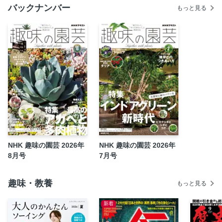
今、注目の花！
バックナンバー
もっと見る
知れば楽しい園芸いアイテム
from みんなの趣味の園芸
定期購読のご案内
イベント情報
ガーデンショップ／読者アンケート
植物別 病害虫に使用できる主な薬剤表
次号予告
NHK 趣味の園芸 2026年
NHK 趣味の園芸 2026年
8月号
7月号
趣味・教養
もっと見る
新着