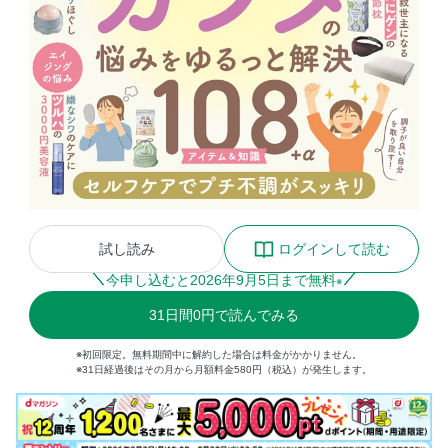
試し読み
ログインして読む
今申し込むと
2026
年
9
月
5
日まで無料
※
31
日間
0円
で読んでみる
※初回限定。無料期間中に解約した場合は料金がかかりません。
※31日経過後はその月から月額料金580円（税込）が発生します。