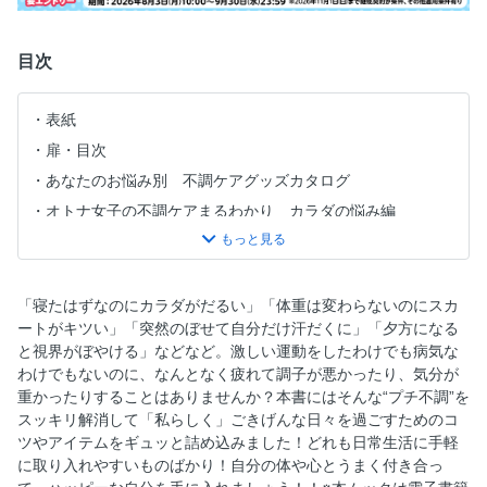
目次
表紙
扉・目次
あなたのお悩み別 不調ケアグッズカタログ
オトナ女子の不調ケアまるわかり カラダの悩み編
オトナ女子の不調ケアまるわかり エイジングの悩み編
オトナ女子の不調ケアまるわかり ココロの悩み編
「寝たはずなのにカラダがだるい」「体重は変わらないのにスカ
ートがキツい」「突然のぼせて自分だけ汗だくに」「夕方になる
と視界がぼやける」などなど。激しい運動をしたわけでも病気な
わけでもないのに、なんとなく疲れて調子が悪かったり、気分が
重かったりすることはありませんか？本書にはそんな“プチ不調”を
スッキリ解消して「私らしく」ごきげんな日々を過ごすためのコ
ツやアイテムをギュッと詰め込みました！どれも日常生活に手軽
に取り入れやすいものばかり！自分の体や心とうまく付き合っ