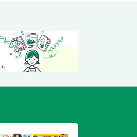
る満足ごはん
ごはん①
ppyごはん②
／さつまいものホットケーキ
ットケーキ
茶あずきロール
ナナのパンケーキ
キ
ナボール
ン