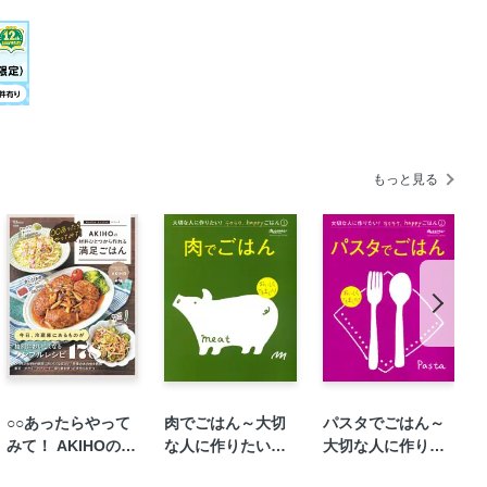
トまん
フルーツ・野菜でヘルシーおやつ
ンクレープ
ラミス風オレンジトライフル
もっと見る
アーモンドケーキ
ター風味
○○あったらやって
肉でごはん～大切
パスタでごはん～
みて！ AKIHOの材
な人に作りたい！
大切な人に作りた
ナツ
料ひとつから作れ
ラクラク、happy
い！ラクラク、ha
ト〉のおやつ