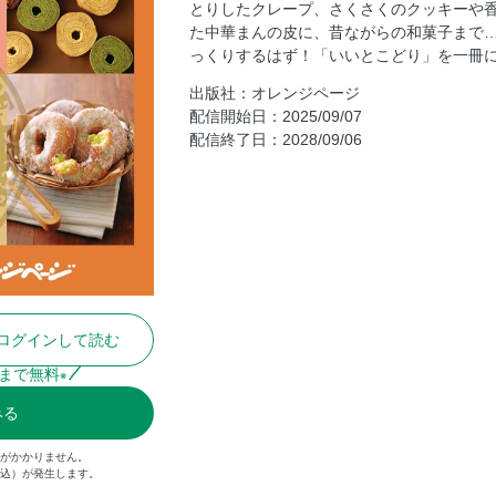
基本のバウムクーヘン／バナナバウム
とりしたクレープ、さくさくのクッキーや
「デコバウム」を作ろう！ 抹茶ミル
た中華まんの皮に、昔ながらの和菓子まで
っくりするはず！「いいとこどり」を一冊
オレンジレモンミント／ダブルモカ
出版社：オレンジページ
●あこがれお菓子をフライパンで！ふわ
配信開始日：2025/09/07
いちごのロールケーキ
配信終了日：2028/09/06
ベリーヨーグルトロールケーキ／抹茶
か
●クリームたっぷりの人気味！お手軽メ
メロンパン
アレンジメロンパン
●ホットケーキミックス＋板チョコで人
ナッツブラウニー
ログインして読む
チョコクッキーバー
まで無料
※
●あったかふかふか おやつ中華まん
みる
肉まん
豚キムチまん／照り焼きチキンまん／
金がかかりません。
税込）が発生します。
えびチリまん／カマンベールチーズま