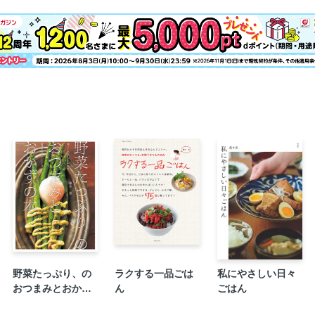
あんまん／チョコまん／スイートポテ
【PART2】ホットケーキミックス＋
●フルーツたっぷりスイーツ／黒糖パイ
ラズベリーのココアオムレット
キウィと黄桃のスコーンサンド／ティ
りんごと柿のキャラメルケーキ
バナナの和風ブラウニー／いちじくの
桃たっぷりパンケーキ
いちごソースのパンケーキ メープルバ
●野菜たっぷりスイーツ
かぼちゃのタワーケーキ
かぼちゃのスクエアチーズケーキ
かぼちゃのモンブラン
にんじんのパンケーキ
野菜たっぷり、の
ラクする一品ごは
私にやさしい日々
おつまみとおかず
ん
ごはん
玉ねぎクッキー／ブロッコリーのドー
の本
【PART3】パパッとできる〈和テイス