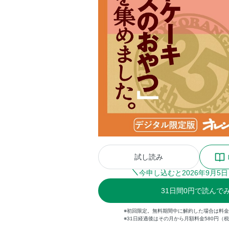
試し読み
今申し込むと
2026
年
9
月
5
日
31
日間
0円
で読んで
※初回限定。無料期間中に解約した場合は料
※31日経過後はその月から月額料金580円（