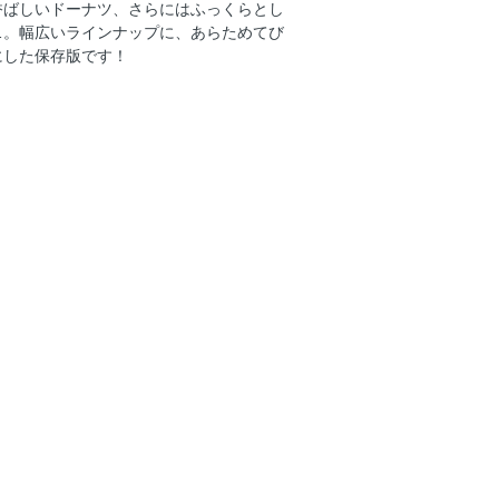
／抹茶バウム ほか
香ばしいドーナツ、さらにはふっくらとし
ク／チョコバナナ
…。幅広いラインナップに、あらためてび
にした保存版です！
ふわロールケーキ
と栗あずきクリームのロールケーキ ほ
ロンパン
気のチョコスイーツ
シュウマイまん
ん／野沢菜まん