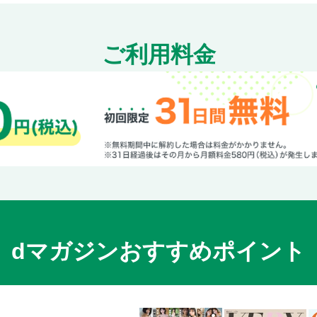
●和風味でほんのりなごむ。和スイーツ
栗入りホットケーキのトライフル風
ご利用料金
ミニミニどら焼き／甘納豆入りプチホ
ジンジャーシロップがけパンケーキ
ごま風味のワッフルかぼちゃあん／抹
キウィ入りあんドーナツ／あんことバ
あずきクリームのミルクレープ
●なつかし味のおやつ／ミニロールケー
ごまあんどら焼き
小さなショートケーキ／オレンジバナ
げんこつドーナツ
さつまいも蒸しパン＆宇治金時蒸しパ
dマガジンおすすめポイント
アメリカンドッグ＆じゃが丸／開口笑
鈴カステラ
ひと口アメリカンボール
材料memo