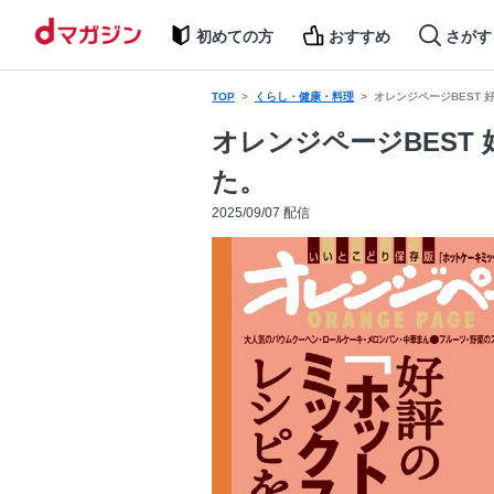
初めての方
おすすめ
さがす
TOP
くらし・健康・料理
オレンジページBEST
オレンジページBES
た。
2025/09/07 配信