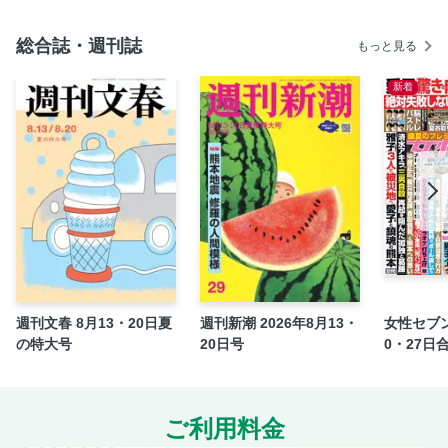
めの最新医学』
〔アフガニスタン〕恐怖に震えながら秘密学校で学ぶ少女た
総合誌・週刊誌
もっと見る
ち アフガンで日本人特派員が考えた教育の機会均等の意味
―
新着
〔稲妻の旅人〕第５回＝天童荒太
〔ＳｕｎｄａｙＫｅｙ―Ｐｅｒｓｏｎ〕【大和市編】福祉で
描く、穏やかに暮らせる社会【藤沢市編】古い街並みに、人
をつなぐ力
〔サンデー俳句王〕今週の兼題 風鈴、砂（無季）
〔校閲至極〕／３６２ 歴史刻む紙面に傷つけたのは私
〔サンキュータツオの現代を読み解くコトバ〕／１５２
「ロスタイム」
〔遠回りの読書〕年齢を重ねることを恐れなくていい 私た
週刊文春 8月13・20日夏
週刊新潮 2026年8月13・
女性セブン
ち老人はこれでいいのだから＝近田春夫
の特大号
20日号
0・27日
〔Ｗｅｅｋｌｙ・Ｃｉｎｅｍａ〕『大統領のケーキ』他＝平
辻哲也
〔ＬｏｖｅＭｅＤｏの１２星座占い〕７／８（水）～７／１
ご利用料金
４（火）