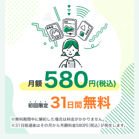
〔むしろ、映えてる日々〕／１６ 妄想の寸法＝小林聡美
〔熱中症・認知症〕１日１５分の速歩き＋牛乳１杯で「熱中
症」と「認知症」をＷ予防！ 脳の若返りにも直結
〔東大生研究者のシン・名門校ルポ〕芝浦工大柏はなぜ「探
究」にこだわるのか？
〔牧太郎の青い空白い雲〕／１０３１ 愛子天皇に反対する
のが「立法府の総意」なら……全員落選だ！
〔えびすごろく〕／１４０ 味見＝蛭子能収
〔徒然雑記帳〕／１５３ 「財産上限主義」という提案―。
＝中野翠
〔ワイドショーの恋人〕／７５２ Ｍ！ＬＫ旋風！ 来週号
では曽野舜太が登場！！＝山田美保子
〔モナキ〕モナキ 『サンデー毎日』初登場！ 大注目のグ
ループ スペシャルインタビュー
〔京都・浮島丸爆沈〕京都・浮島丸爆沈から８１年 朝鮮人
元徴用者の遺骨返還で日韓の真の友好を
〔社会学的皇室ウォッチング！〕／１８８ 愛子さまを「二
級皇族」に 皇室典範改正案の残酷さ