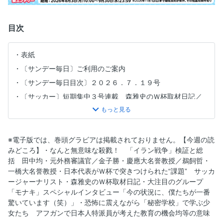
目次
表紙
〔サンデー毎日〕ご利用のご案内
〔サンデー毎日目次〕２０２６．７．１９号
〔サッカー〕短期集中３号連載 森雅史のＷ杯取材日記／
１ “最高の景色”を目指した日本代表がＷ杯で突きつけられ
た“課題”
〔郵政民営化〕改正郵政民営化法成立 郵便局維持に年６５
※電子版では、巻頭グラビアは掲載されておりません。【今週の読
０億円投入 国の赤字補填に使われる前に古い通帳・休眠預
みどころ】・なんと無意味な殺戮！ 「イラン戦争」検証と総
金を確認せよ！
括 田中均・元外務審議官／金子勝・慶應大名誉教授／鵜飼哲・
〔西田亮介の深層熟考〕／２６ 日経平均７万円時代の熱狂
一橋大名誉教授・日本代表がＷ杯で突きつけられた“課題” サッカ
を、いかに生きるか ゲスト・馬渕磨理子
ージャーナリスト・森雅史のＷ杯取材日記・大注目のグループ
〔高市首相〕食料品「消費税１％」の大迷走 高市首相に
「モナキ」スペシャルインタビュー「今の状況に、僕たちが一番
「自民包囲網」のワケ 「小渕優子の乱」のウラ事情
驚いています（笑）」・恐怖に震えながら「秘密学校」で学ぶ少
女たち アフガンで日本人特派員が考えた教育の機会均等の意味
〔文学的Ｊポップ〕文学的Ｊポップ時代の到来 前編 若者