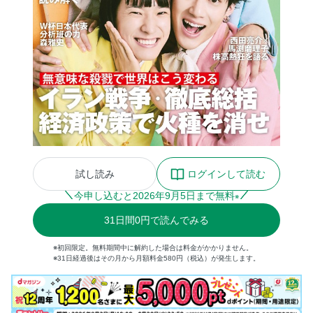
試し読み
ログインして読む
今申し込むと
2026
年
9
月
5
日まで無料
※
31
日間
0円
で読んでみる
※初回限定。無料期間中に解約した場合は料金がかかりません。
※31日経過後はその月から月額料金580円（税込）が発生します。