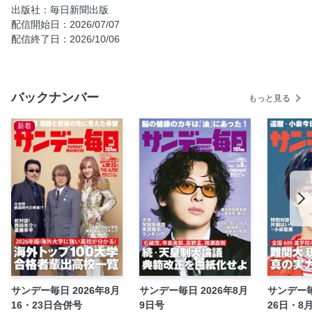
はなぜ音楽に哲学と人生論を求めるのか 齋藤孝、柴那典の
出版社：毎日新聞出版
２氏が徹底分析
配信開始日：2026/07/07
〔初夏の体調不良〕すぐできる！ 初夏の体調不良を退ける
配信終了日：2026/10/06
５つの秘策 酷暑が予想される夏に向け、「整うカラダ」に
なろう！
〔川柳で詠む「永田町生きもの劇場」〕／４１ ペンネー
バックナンバー
もっと見る
ム・葉月亭遊人
〔青木理のカウンター・ジャーナリズム〕抵抗の拠点から／
新着
５３３ 船は出ていく煙は残る…
〔サンデー時評〕／３３４ ＡＩが農業進出という脅威 今
こそ生存のためにコメを守れ＝高村薫
〔これは、アレだな〕／２５０ ＡＩ中原くんとＡＩの未来
＝高橋源一郎
〔ドキュメンタリー問答〕／２ ディープフェイクを用いて
生身の人間を表現した「父と家族とわたしのこと」＝前田亜
紀
〔テレビ偏愛対談〕三谷幸喜×ペリー荻野 なぜ私たちは
「一族」に惹かれるのか １５時間語ってもまだ足りない！
サンデー毎日 2026年8月
サンデー毎日 2026年8月
サンデー毎
16・23日合併号
9日号
26日・8
〔社告〕佐谷秀行『がんが気になったら読む本 生きぬくた