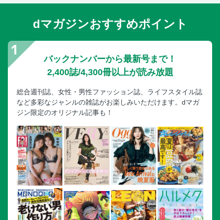
〔倉重篤郎のニュース最前線〕イラン戦争 検証と総括 な
んと無意味な殺戮！ 世界はどう変わるか
dマガジンおすすめポイント
〔次代を動かす者たち〕／４ 鈴木英敬の明るさ 前三重県
知事、「リーダーは希望を配る」を信条とする好漢＝森功
〔あの人への手紙〕光ちゃんへ
バックナンバーから最新号まで！
〔読者から〕あれから６０年目のビートルズ…
2,400誌/4,300冊以上が読み放題
〔編集長後記〕編集長になって３カ月…
総合週刊誌、女性・男性ファッション誌、ライフスタイル誌
〔サンデー毎日似顔絵塾〕第３７回
など多彩なジャンルの雑誌がお楽しみいただけます。dマガ
〔社告〕平松洋子『本は誰かを連れてくる』
ジン限定のオリジナル記事も！
〔特集〕気分爽快！スイス登山鉄道の旅 ユングフラウ鉄道
で欧州の最高峰へ