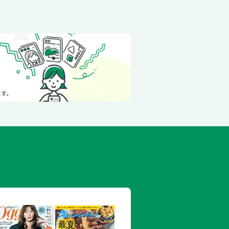
しといかのつくね焼き
ーコンロール／豚肉のもやし巻き蒸し／
しとひじきのチキンロール／油揚げの巻
し／もやしとにらのひき肉蒸し
しと豚こまのマヨ蒸し
豆腐のピリ辛香味蒸し
とさけのチーズ蒸し／もやしと豚肉の蒸
豚バラのもつ鍋風／マーボーもやし豆腐
しロールのトマト煮／もやしとさけのめ
くしょうゆ煮
もやしとゆで豚の冷製梅だれ／もやしと
もやしのカルボナーラ／もやしのトマト
やしのピリ辛あえ／もやしのたらこバタ