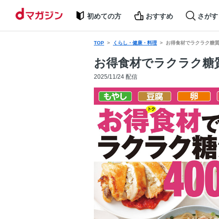
初めての方
おすすめ
さがす
TOP
くらし・健康・料理
お得食材でラクラク糖質
お得食材でラクラク糖質
2025/11/24 配信