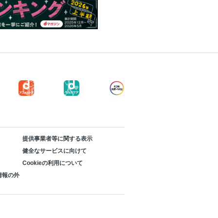
れん草のサラダ／豆腐とザーサイのサラ
ナの豆腐サラダ／白あえサラダ／豆腐と
水菜のごま油あえ／油揚げとししとうの
揚げときゅうりのごま酢あえ／油揚げの
玉
ブルエッグ／卵と青菜のふわふわ炒め
カリフラワー入りスクランブルエッグ／
提供事業者等に関する表示
卵と牛肉、白菜のみそ炒め／卵と桜えび
健全なサービスに向けて
Cookieの利用について
ンオムレツ／和風オープンオムレツ／ベ
情報の外
ムレツ／きのことチーズのオムレツ／ほ
ムレツ