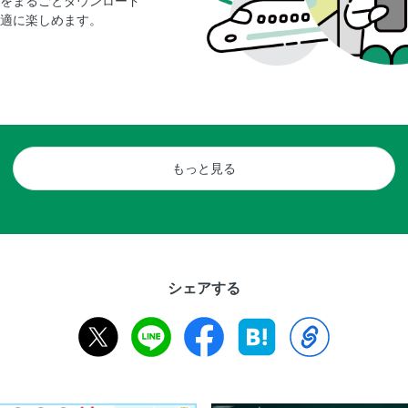
をまるごとダウンロード
●汁もの 豆腐とキャベツのスープ／
適に楽しめます。
ゲ／ねばとろ豆腐の冷たいスープ
豆腐とにらのスープ／豆腐のとろろ
なめこのスパイシースープ／くずし
大豆加工品×簡単おかず ●厚揚げ 
プルー
厚揚げのにらあんかけ／厚揚げのひ
もっと見る
厚揚げのマヨグラタン／厚揚げと焼
厚揚げのおかか煮／焼き厚揚げのし
焼き／厚揚げのピザ風グリル焼き
●油揚げ 油揚げの卵詰め煮／油揚げ
み焼き
シェアする
油揚げピザ／野菜入りきつねコロッ
小松菜の煮びたし
●おから おからのお好み焼き／おか
ツナ入りおからのポテサラ風／おか
カドのサラダ／おからとほうれん草
サラダ／おからのキムチ炒り煮