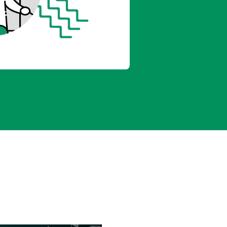
豆腐とザーサイのスープ／豆腐の納豆チ
昆布汁／豆腐のみそポタージュ／豆腐と
豆腐のすまし汁／豆腐としじみのみそ汁
厚揚げのお好み焼き風／厚揚げのチャン
き肉きのこあん
きなすのおひたし／厚揚げしゅうまい
ょうがじょうゆかけ／厚揚げのごまみそ
と大根のさっと煮／油揚げのアボカド包
ケ／ひき肉の油揚げ詰め焼き／油揚げと
らピザ風卵焼き
らともやしのポン酢あえ／おからとアボ
のおひたし／おからのミックスビーンズ