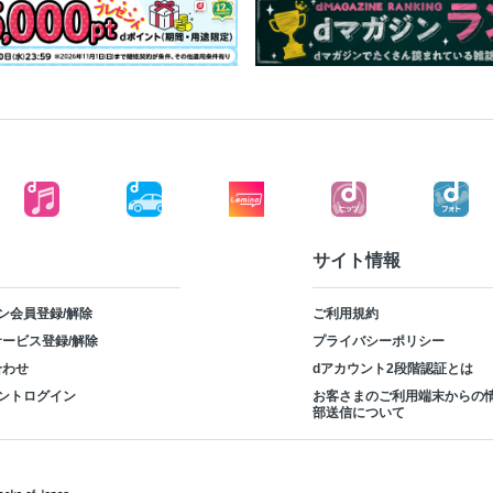
大豆加工品×サブおかず 豆腐とほう
ダ／豆腐のトマトサラダ／水菜とツ
きゅうりのサラダ
油揚げとレタスのサラダ／油揚げと
七味炒め／油揚げの大根サラダ／油
焼きアスパラサラダ
卵×メインおかず ●炒めもの にら
玉ねぎとマッシュルームのスクラン
えび玉／もやし入りふわふわ卵
サイト情報
もやし卵炒め、マーボーあんかけ／
卵と春キャベツのチャンプルー
ン会員登録/解除
ご利用規約
エリンギとハムの卵炒め／ふんわり
ービス登録/解除
プライバシーポリシー
の炒めもの
合わせ
dアカウント2段階認証とは
●オムレツ もやしとひき肉のオープ
ントログイン
お客さまのご利用端末からの
トナム風オムレツ
部送信について
ねぎ入りオムレツ／トマトチーズオ
うれん草とチーズのスパニッシュオ
●ゆで卵 肉巻き卵