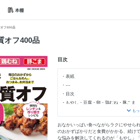
本棚
オフ400品
オフ400品
目次
表紙
---
目次
もやし・豆腐・卵・鶏むね・豚こま
PART１ 糖質オフも節約も両方か
お得食材で大満足！ カサ増しおかず
おなかいっぱい食べながらラクにやせら
ナゲット
のおかずばかりだと食費がかかる、続け
もやし入り豚こまバーグ
な悩みを解決してくれるのが「もやし」「