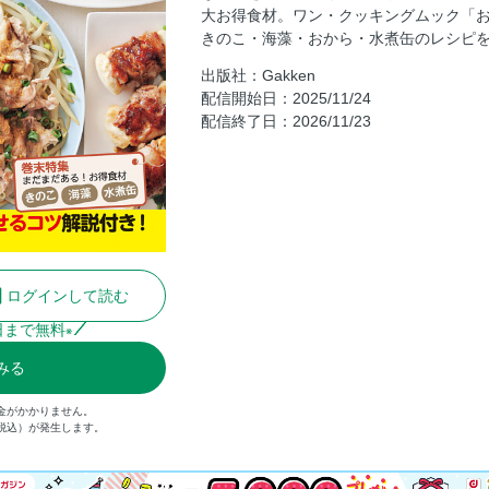
豚こまともやしのかき揚げ／豚こま
大お得食材。ワン・クッキングムック「お
きのこ・海藻・おから・水煮缶のレシピを
ワザ02 巻く＆包む 豚こまのもや
出版社：Gakken
ヘルシー豆腐ステーキ／もやしたっ
配信開始日：2025/11/24
とん平焼き／油揚げ棒ギョーザ
配信終了日：2026/11/23
ワザ03 重ねる＆はさむ 豆腐のラ
ツ
豚肉ともやしの重ね蒸し／豚肉と豆
定番おかずをかしこく糖質オフ／ワザ
厚揚げの肉じゃが風
豆腐コロッケ
ログインして読む
野菜たっぷりお好み焼き／もやした
日まで無料
※
豆腐クリームグラタン
みる
豆乳クリームシチュー／おからのポ
ワザ02 主食の具を増やす ボリュ
金がかかりません。
（税込）が発生します。
具だくさんしょうゆ焼きそば／もや
厚揚げレタスチャーハン／ヘルシー