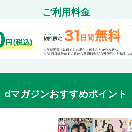
やしと牛こまのしょうゆ焼き／もや
ご利用料金
●巻く・包む もやしのスパイシーベ
もやしたっぷりオムレツ
もやし豚肉ロールの塩煮込み／もや
き巻きもやしあんかけ
●蒸す もやしと豚バラのにんにく蒸
もやしとさけのおろしポン酢／もや
もやしと鶏肉の蒸しもの／もやしと
もやしと豚肉の梅風味蒸し／もやし
し焼き
●煮る もやしの袋詰め煮／もやしと
もやしと豚こまの卵とじ／豚肉もや
dマガジンおすすめポイント
んつゆ煮／もやしと手羽元のにんに
●ゆでる もやしの冷しゃぶサラダ／
チキンの梅マヨ
●めん風 もやしのペペロンチーノ／
パスタ風／もやしのナポリタン
もやし×サブおかず ●あえもの も