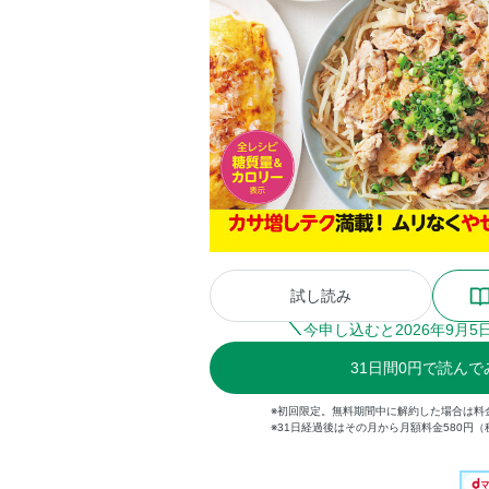
試し読み
今申し込むと
2026
年
9
月
5
31
日間
0円
で読んで
※初回限定。無料期間中に解約した場合は料
※31日経過後はその月から月額料金580円