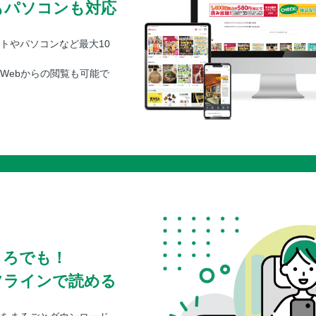
もパソコンも対応
鶏そぼろ煮
かに豆腐／豆腐と豚肉のさっと煮／
トやパソコンなど最大10
豆腐入りロールキャベツ／塩肉豆腐
ン、青菜のオイスター煮
Webからの閲覧も可能で
●炒める ゴーヤチャンプルー／かみ
豆腐とエリンギのソテー／いり豆腐
豆腐とえのきの梅おかか炒め／豆腐
腐／豆腐とベーコンのカレー炒め
●揚げる 豆腐のねぎみそはさみ揚げ
げ豆腐
●蒸す＆レンチン 豆腐と卵の鉢蒸し
し
豆腐入り茶碗蒸し／簡単マーボー豆
蒸し
ころでも！
●冷ややっこ じゃことにらの冷やや
とキムチのごま油あえやっこ／オニ
フラインで読める
塩ごまじゃこやっこ／ピリ辛冷やや
マトやっこ／ねぎチャーシューやっ