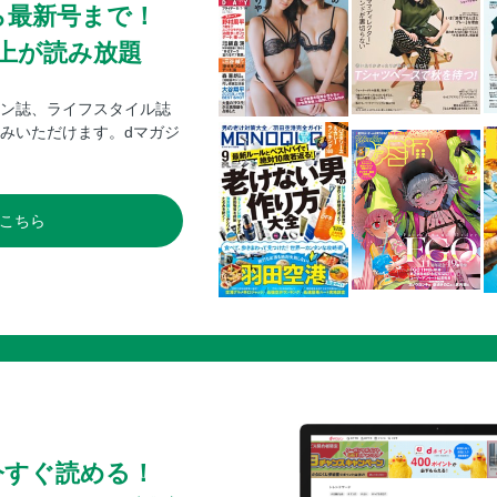
ら最新号まで！
ーあえ／もやしときゅうりの中華あ
からし納豆あえ／ゆでもやしといん
0冊以上が読み放題
●ナムル もやしと絹さやのナムル／
んのナムル／もやしのシンプルナム
ン誌、ライフスタイル誌
しの３色ナムル
みいただけます。dマガジ
●汁もの もやしと桜えびのエスニッ
スープ／もやしのピリ辛ごまスープ
しと鶏ひき肉の炒めスープ／もやし
こちら
PART３ 高たんぱくな２大節約食
豆腐×簡単おかず ●焼く 豆腐のソ
豆腐ステーキにんにくトマトしょう
豆腐のピカタ／肉巻き豆腐焼き
豆腐と鶏肉のグリル焼き／豆腐とひ
中華肉あんかけ
豆腐のねぎみそ焼き／豆腐のツナマ
り大根ギョーザ
●煮る 湯どうふ／マーボー豆腐
今すぐ読める！
豆腐としいたけの中華うま煮／豆腐