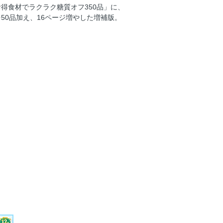
ともやしのつくね
得食材でラクラク糖質オフ350品」に、
50品加え、16ページ増やした増補版。
し巻き
ぷりチキンカツ
ザニア／豚こまのスコップロールキャベ
腐のミルフィーユフライ
01 置き換える 豚こまから揚げ
っぷり皮なししゅうまい
テサラ風
ームチキンナポリタン
しめんの冷やし中華
オムライス