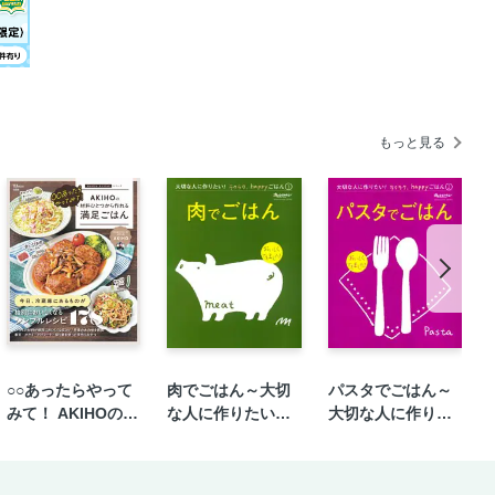
の太巻き寿司
ガー
しい人気食材！ もやしのおかず
やしと豚バラ肉のチャンプルー
け／ポークソテーのもやしマヨソース
もっと見る
肉のおかかしょうゆ炒め／もやしと鶏む
め／もやしのそぼろナポリタン炒め
肉のざっくり炒め
牛カルビ肉の炒めもの／もやしと牛肉の
しとげそのカレー炒め／もやしとえびの
だれプルコギ
ミニもやしバーグ
○○あったらやって
肉でごはん～大切
パスタでごはん～
みて！ AKIHOの材
な人に作りたい！
大切な人に作りた
し入りつくね
料ひとつから作れ
ラクラク、happy
い！ラクラク、ha
きのピカタ／もやしごま肉だんご
る満足ごはん
ごはん①
ppyごはん②
と小ねぎ、あさりのチヂミ風卵焼き／も