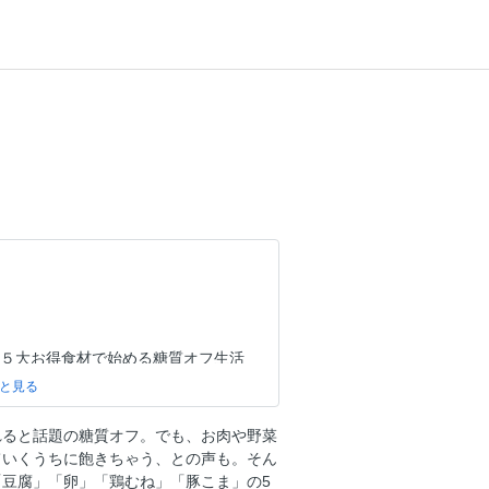
 ５大お得食材で始める糖質オフ生活
なう！ お得食材でワザありおかず
 ワザ01 混ぜ込む 鶏むねと豆腐の
れると話題の糖質オフ。でも、お肉や野菜
ていくうちに飽きちゃう、との声も。そん
豆腐」「卵」「鶏むね」「豚こま」の5