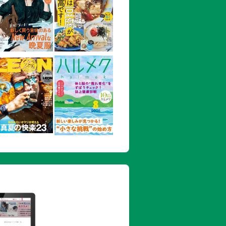
え／もやしのおかかねぎあえ／もやしの
げんの天かすあえ
もやしとにらのナムル／もやしとにんじ
ル／もやしとほうれん草のナムル／もや
ク風スープ／もやしとにら、豚肉の中華
／大豆もやしとわかめのスープ／豆もや
のラーメン風
材 豆腐・卵のおかず
テー、ひき肉ソースかけ
ゆソース／照り焼き豆腐ステーキ
じきの和風ハンバーグ／豆腐ステーキの
ヨグラタン／豆腐のおかか焼き／豆腐入
のひき肉のせカレー煮／豆腐ときのこの