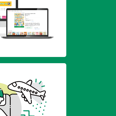
カレー風味の肉豆腐
／豆腐とえのきの炒め煮／豆腐、ベーコ
なり豆腐
／豆腐とブロッコリーのたらこ炒め
と鶏のにんにく炒め／ピーマンの炒り豆
／豆腐とひき肉のがんもどき／お手軽揚
肉あんかけ／豆腐とひき肉のふんわり蒸
腐／豆腐と塩ざけの鉢蒸し／豆腐のかに
っこ／冷ややっこの肉みそかけ／まぐろ
スラやっこ／セロリ梅肉やっこ
っこ／炒めたくあんやっこ／アボカドト
こ／ザーサイ温やっこ