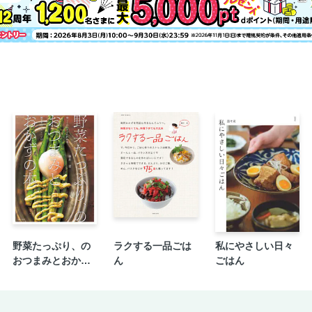
豆腐ごはんのスープカレー／おから
ピザチキン／おからバンズのBLTバー
PART２ とにかく安くて体にうれ
もやし×メインおかず ●炒める も
もやしと豚バラの炒めにらポン酢が
もやしのレバにら炒め／もやしと鶏
ね肉の卵炒め
もやしとひき肉のカレーじょうゆ炒
もやしの肉みそかけ／もやしとひき
スタミナもやしプルコギ／もやしと
レンジ炒め
もやしとえびの塩レモン炒め／もや
チャンプルー／もやしとたこのごま
●混ぜる ひき肉のもやし寄せ焼き／
野菜たっぷり、の
ラクする一品ごは
私にやさしい日々
おつまみとおかず
ん
ごはん
もやしと鶏ひき肉の寄せ焼き／もや
の本
もやしのハンバーグ／もやしとかじ
もやしと桜えびのかき揚げ／もやし