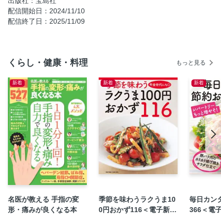
出版社：宝島社
配信開始日：2024/11/10
アボカドとトマトの濃厚クリーミーパスタ
配信終了日：2025/11/09
貧乏人のパスタ
パスタ料理の必需品 Ryogo愛用! オリーブオイル解説
Chapter2 うまみたっぷり！ 肉を使ったパスタ／時短ミート
くらし・健康・料理
もっと見る
ソースパスタ
生ハムのレモンクリームパスタ
新着
新着
新着
鶏肉とパプリカのラグービアンコパスタ
豚バラと野沢菜のペペロンチーノパスタ
豚ひき肉とマッシュルームのパスタ
ウィンナーとキャベツのトマトパスタ
チャドルバギパスタ
鶏肉とアスパラガスのクリームパスタ／金柑カルボナーラパ
スタ
温玉ナポリタンパスタ／しめじとベーコンのトマトクリーム
パスタ
名医が教える 手指の変
季節を味わうラクうま10
毎日カン
形・痛みが良くなる本
0円おかず116＜電子新版
366＜電
豚肉とズッキーニのクリームパスタ／豚バラと焼きキムチの
＞
和風パスタ