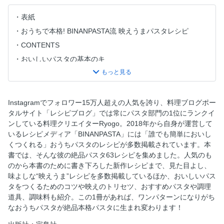
表紙
おうちで本格! BINANPASTA流 映えうまパスタレシピ
CONTENTS
おいしいパスタの基本のキ
知っておきたい! パスタの種類
Ryogoの愛用パスタ
Ryogo流 おいしいパスタをつくるための8つのコツ
Instagramでフォロワー15万人超えの人気を誇り、料理ブログポー
タルサイト「レシピブログ」では常にパスタ部門の1位にランクイ
Chapter1 何度もつくりたくなる人気のパスタレシピ10／悪
ンしている料理クリエイターRyogo。2018年から自身が運営して
魔の納豆パスタ
いるレシピメディア「BINANPASTA」には「誰でも簡単においし
韓国風キムチクリームパスタ
くつくれる」おうちパスタのレシピが多数掲載されています。本
サバ缶トマトパスタ
書では、そんな彼の絶品パスタ63レシピを集めました。人気のも
のから本書のために書き下ろした新作レシピまで、見た目よし、
明太子カルボナーラパスタ
味よしな“映えうま”レシピを多数掲載しているほか、おいしいパス
なすとひき肉の旨辛パスタ
タをつくるためのコツや映えのトリセツ、おすすめパスタや調理
ペぺたまパスタ
道具、調味料も紹介。この1冊があれば、ワンパターンになりがち
なおうちパスタが絶品本格パスタに生まれ変わります！
海苔クリームパスタ
トマトクリームチーズパスタ