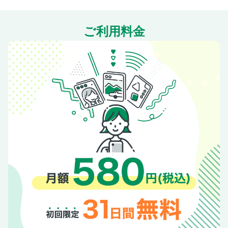
おうちパスタがより映える！ Ryogo流 お皿＆カトラリーの
トリセツ
ご利用料金
Chapter3 深みのある味わいに！ 魚介を使ったパスタ／ペス
カトーレパスタ
ガーリックシュリンプパスタ
白身魚とズッキーニのラグーパスタ
ホタルイカと菜の花のトマトパスタ
シラスと白菜のパスタ
牡蠣とミニトマトのオイルパスタ
濃厚タラコクリームパスタ／アサリと焼きねぎのパスタ
サケと小松菜のガリバタ醤油パスタ／桜エビとブロッコリー
のオイルパスタ
Ryogoが愛用する パスタ料理に欠かせない調理道具
Chapter4 おいしさ凝縮！ 納豆＆きのこがメインのパスタ／
贅沢きのこのチーズクリームパスタ
納豆とめかぶと梅干しのパスタ
まいたけとソーセージの和風パスタ