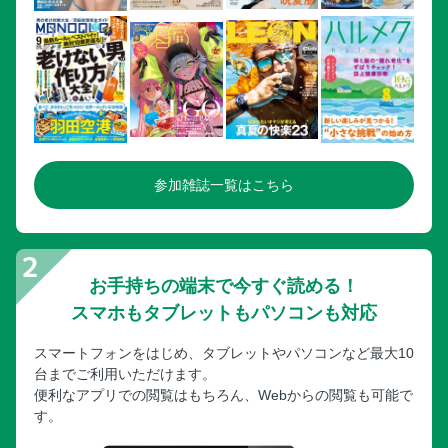
サバ味噌ボロネーゼパスタ
ツナとかぶの葉の和風パスタ
ツナと玉ねぎのトマトクリームパスタ
オイルサーディンと大葉の和風ペペロンチーノパスタ
つくっておくと便利！ いろいろ使えるパスタソース／トマ
ト缶を煮込んでつくる トマトソース
フレッシュバジルが香る ジェノベーゼソース
参加雑誌一覧はこちら
Chapter7 お手軽につくれる！ フライパンを使わないパスタ
／トマトとモッツァレラの冷製パスタ
カニカマと梅干しの冷やし納豆パスタ
ツナとトマトのタイ風冷製パスタ
お手持ちの端末で今すぐ読める！
高菜明太子パスタ
スマホもタブレットもパソコンも対応
春キャベツとシラスの和風パスタ
スマートフォンをはじめ、タブレットやパソコンなど最大10
アボカドと塩昆布の納豆パスタ／レンチンナポリタンパスタ
台までご利用いただけます。
悪魔の無限ピーマンパスタ／焼き鳥と長ねぎのキムチパスタ
便利なアプリでの閲覧はもちろん、Webからの閲覧も可能で
す。
食材別インデックス