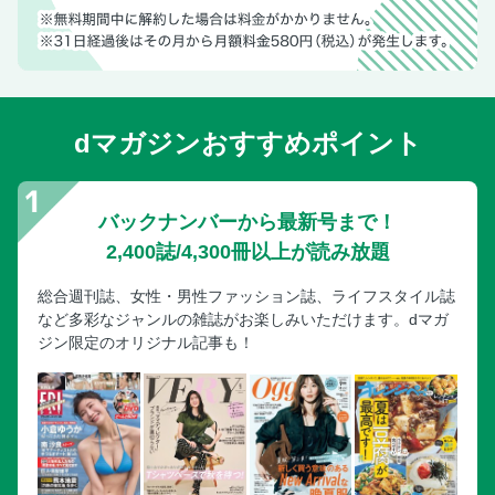
しいたけと蓮根の和風ミートソースパスタ／ブラウンマッシ
ュルームの濃厚カルボナーラパスタ
納豆と鶏ひき肉のパスタ／しいたけと春菊のバター醤油パス
タ
dマガジンおすすめポイント
ワンパンでつくれる！ 話題の暗殺者のパスタ
Chapter5 旬のおいしさを味わう野菜を使ったパスタ／キャ
ベツとピーマンの甘辛パスタ
バックナンバーから最新号まで！
なすと万願寺とうがらしの和風パスタ
2,400誌/4,300冊以上が読み放題
ブロッコリーとベーコンのトマトパスタ
アスパラとかぶのペペロンチーノパスタ／ほうれん草とベー
総合週刊誌、女性・男性ファッション誌、ライフスタイル誌
コンのバター醤油パスタ
など多彩なジャンルの雑誌がお楽しみいただけます。dマガ
芽キャベツとベーコンのクリームパスタ／白菜のアンチョビ
ジン限定のオリジナル記事も！
パスタ
これがあればパスタがうまい！ 必須調味料リスト
Chapter6 常備品で絶品に仕上がる調味料＆缶づめを使った
パスタ／缶づめボンゴレロッソパスタ
シラスといりパン粉のパスタ