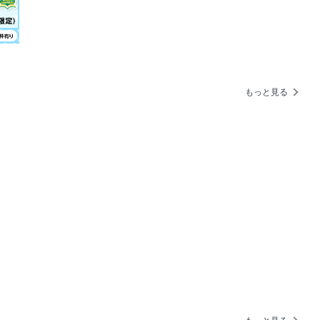
りえるか？
プ
もっと見る
イオン６
ルRS
ボルギーニ・テメラリオ
イフ」
・カーテクノロジー・イラストレイテッ
」