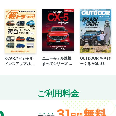
NEWS&TOPICS
TOP ARTICLES ホンダイベント紹介
LAB告知
DEBUT！
輸入車/国産車問い合わせ先
メイクアップAD
奥付
KCARスペシャル
ニューモデル速報
OUTDOOR あそび
ドレスアップガイ
すべてシリーズ 第
ーくる VOL.33
ド Vol.45 軽トラカ
653弾 新型CX-5の
スタムガイド No.3
すべて
ご利用料金