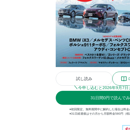
試し読み
今申し込むと
2026
年
9
月
7
日
31
日間
0円
で読んでみ
※初回限定。無料期間中に解約した場合は料金
※31日経過後はその月から月額料金580円（