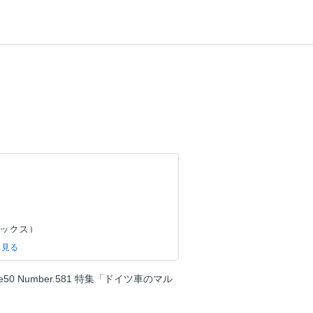
アレックス）
ミナー
lume50 Number.581 特集「ドイツ車のマル
アマルフィ