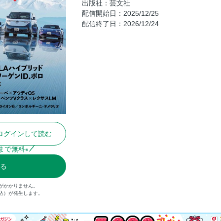
出版社：芸文社
特集「ドイツ車のマルとバツ2026」
配信開始日：2025/12/25
配信終了日：2026/12/24
アウディコンセプトC 試乗
最新マイルドハイブリッドのマルとバツ
Q5×220グランクーペのマイルドハイブ
アウディのマルとバツ
ｉＸ３海外試乗記
BMWのマルとバツ
アルピナイベントリポート
アルピナのマルとバツ（最終モデル試乗
ログインして読む
MB CLA Hybrid 試乗会
ヤナセトップセールスマンインタビュー
まで無料
※
メルセデス・ベンツのマルとバツ
る
911ターボS 試乗記
がかかりません。
ベスト911を探せ
税込）が発生します。
ポルシェのマルとバツ
IDポロ国際試乗会