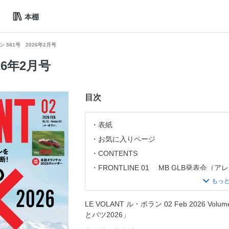
本棚
 581号 2026年2月号
26年2月号
目次
表紙
お気に入りページ
CONTENTS
FRONTLINE 01 MB GLB発表会（
FRONTLINE 02 ボルボ セーフティセ
STYLE IN MOTION
LE VOLANT ル・ボラン 02 Feb 2026 Vo
EVLIFE二子玉川 開催告知
とバツ2026」
FIRST CONTACT 01 フェラーリ・