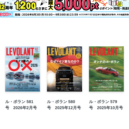
ID Buzzは最強のショーファーカーにな
フォルクスワーゲンのマルとバツ
EVLIFE神戸 開催報告
マセラティ・グレカーレショートトリッ
ヒョンデNEXO試乗リポート
ROAD IMPRESSION 01 BYDシーラ
ROAD IMPRESSION 02 ホンダヴェゼ
ROAD IMPRESSION 03 日産ルークス
CIRCUIT IMPRESSION 01 ラン
連載：高桑秀典の「レジェンドカーズラ
連載：石井昌道×遠藤イヅルの「ニュー
ド」
連載：渡辺敏史の「熟れウマ、この一台
ル・ボラン 581
ル・ボラン 580
ル・ボラン 579
号 2026年2月号
号 2025年12月号
号 2025年10月号
連載：中三川大地の「仕事師の素顔」
連載：清水和夫の「ポルシェの哲学」
連載：木下隆之の「ニュルパラサイト」