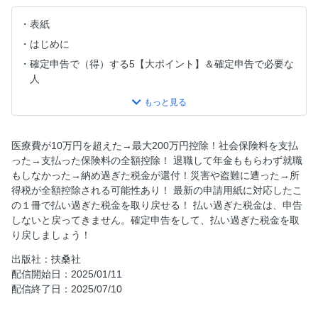
表紙
はじめに
確定申告で（得）する5【大ポイント】＆確定申告で必要な
人
［改正ポイント］令和6年分の確定申告はここが変わりま
す！
［TOPICS］「定額減税」確定申告書記入マニュアル
医療費が10万円を超えた→最大200万円控除！社会保険料を支払
［Ｑ＆Ａ］はじめて確定申告をする人のためのよくある質問
った→支払った保険料の全額控除！ 退職して年金ももらわず就職
目次
もしなかった→納め過ぎた税金が還付！災害や盗難に遭った→所
得税が全額控除される可能性あり！ 最新の申請用紙に対応したこ
第1章 はじめての確定申告かんたんガイド
の１冊で払い過ぎた税金を取り戻せる！ 払い過ぎた税金は、申告
第2章 退職金と年金についての確定申告
しないと戻ってきません。確定申告をして、払い過ぎた税金を取
［コラム］よくある 確定申告お悩みＱ＆Ａ 基本編
り戻しましょう！
第3章 さまざまな控除を受けるための確定申告
出版社：扶桑社
第4章 株や不動産についての確定申告
配信開始日：2025/01/11
配信終了日：2025/07/10
［コラム］よくある 確定申告お悩みＱ＆Ａ 控除編
第5章 税金の計算方法