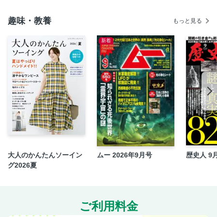
（巻末特集）医療費控除のしくみがよくわかる！
趣味・教養
もっと見る
［コラム］申告で困ったときの調べ方と相談先
【特別付録1】確定申告書のまとめ方
新着
【特別付録2】失敗してもOK！練習用シート
大人のかんたんソーイン
ムー 2026年9月号
歴史人 9
グ2026夏
ご利用料金