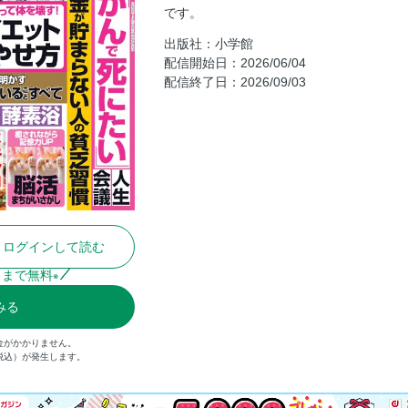
です。
目次
出版社：小学館
愛子さま「スポーツマンへの慕情」に
配信開始日：2026/06/04
高市早苗首相ブチ切れ！ 進次郎絶句
配信終了日：2026/09/03
皇后雅子さま 周到な晩餐会おもてな
悠仁さまを隣の席順に
感涙レポート 嵐のいちばん長い日
大谷翔平 りくりゅう（三浦璃来＆木
国分太一「いつ許してもらえる？」恩
三田佳子が明かした「遺産7億円」遺
高倉健さん 養女が知らない妻の愛刻
ログインして読む
老後資金が貯まらない人のやってはい
日まで無料
※
のんではいけない！ 命を蝕む「危険
みる
腸にも超効く！ 高野豆腐 スゴすぎる
最新医学と科学が解き明かす 大人の発
金がかかりません。
（税込）が発生します。
ねこまき「トラとミケ」
室井滋「ゆうべのヒミツ」