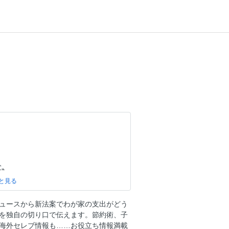
式〟
に乾杯
下 愛、燦々と
ュースから新法案でわが家の支出がどう
杯
を独自の切り口で伝えます。節約術、子
選手図鑑
海外セレブ情報も……お役立ち情報満載