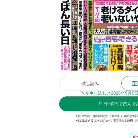
試し読み
今申し込むと
2026
年
9
月
6
31
日間
0円
で読んで
※初回限定。無料期間中に解約した場合は料
※31日経過後はその月から月額料金580円