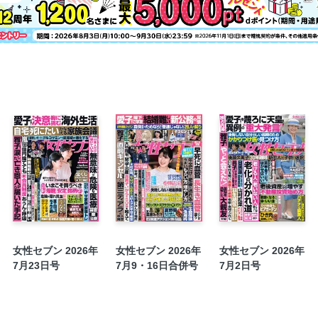
今村翔吾「この駅で」
鏡リュウジ「星々からの手紙」
栄養バランスも◎ 罪悪感ゼロ！ 爆速
アンミカのカラフル幸福論／津田寛治
家守鷹主「YES！逆張り人生 高須克
セブンズライブラリー
「法律相談事務所」
ピッカピカの投稿7年生
ただっち「木曜日の妻たち」
オバ記者エッセイ「いつも心にさざ波
実録事件簿 お義母さん死んでください
衝撃 見たくなかった！ 家族の毒LINE
和田秀樹「逆説の健康相談室」
女性セブン 2026年
女性セブン 2026年
女性セブン 2026年
7月23日号
7月9・16日合併号
7月2日号
斎藤幸平「夜明けのコモン」
セブンズライブラリー／桐野夏生さん
山田美保子の山田EYEモード