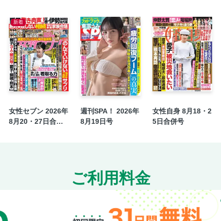
オーバー60必読「老けるダイエット
見た目が5才若返る！「大人の下着」
新着
老廃物をドバっと出す 自宅でできる
名医が明かす だから私は「がんで死
「がんステージIVのママ」が教えて
バレー日本代表（佐藤駿一郎容疑者）
医学博士が推奨「動物まちがいさがし
岩田絵里奈アナが実食！ ハードな夏
女性セブン 2026年
週刊SPA！ 2026年
女性自身 8月18・2
私の最初の晩餐／戸塚純貴さん
8月20・27日合併
8月19日号
5日合併号
NEWS 初夏に輝くスターたち
号
今週のイチオシ旬感コレクション
『女性セブン』デジタル版限定グラビア T
Tokyo Daydream
ご利用料金