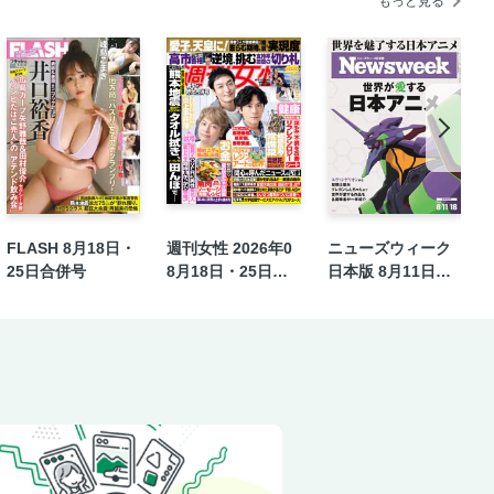
もっと見る
」「老いないやせ方」
選び方
酵素浴のすすめ
にたい」
くれた「なにげない日々こそ幸せ」
「大麻所持」青ざめた4人の超有名選手
」で脳活！
こそ、進化系ソフトクリーム
FLASH 8月18日・
週刊女性 2026年0
ニューズウィーク
25日合併号
8月18日・25日合
日本版 8月11日・1
併号
8日合併号
HE RAMPAGE 長谷川慎×吉野北人