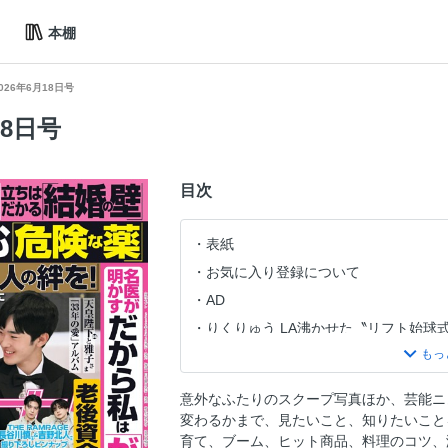
本棚
026年6月18日号
18日号
目次
表紙
お気に入り登録について
AD
りくりゅう LA沸かせた〝リフト始球
初夏のほほえみツーショット ふたり
6月9日でご成婚33周年 天皇皇后両陛
意外なふたりのスクープ写真ほか、芸能ニ
ついに開幕！ メキシコ料理でおうちW
変わるかまで、見たいこと、知りたいこと
FIFAワールドカップ2026〝メロい〟
育て、ブーム、ヒット商品、料理のコツ、