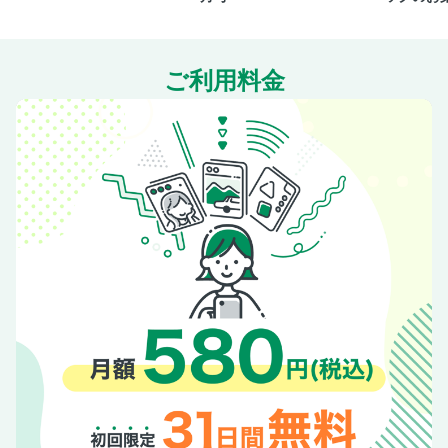
甘いものを食べたくなったら……食べてしまったら、どうす
る？
〈column02〉“ゆる砂糖抜き” Q＆A part2
ご利用料金
＜step 2＞置き換え「糖」でムリなくゆる砂糖抜き
甘みの“質”を変えるだけで体はこんなに整う！
砂糖抜き中もおやつは食べていい 賢い間食で好転反応を乗
り切る
砂糖なしでもこんなにおいしい！ みりん置き換えレシピ
甘酒のやさしい甘さで大満足 甘酒置き換えレシピ
油・脂を避けるとむしろ逆効果!? 良質な脂質は血糖値の上昇
を防ぐ
タンパク質不足が砂糖依存の一因？ 肌荒れや老化も促進し
ていた!?
お菓子をやめられないのは 腸からのメッセージかもしれな
い
バランスのよい食事のために 積極的に摂りたい野菜は？
食べ方にも気を配って効果UP 血糖値スパイクを防ぐ食べ方