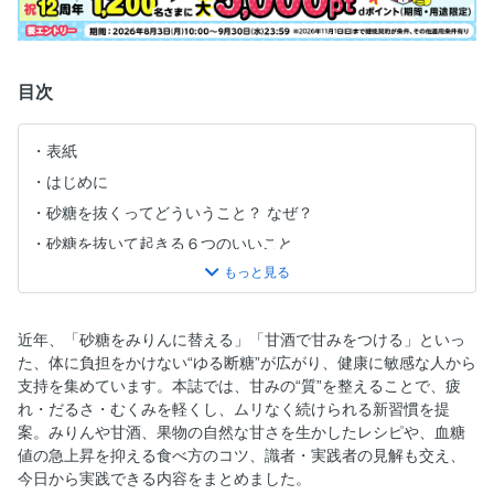
目次
表紙
はじめに
砂糖を抜くってどういうこと？ なぜ？
砂糖を抜いて起きる６つのいいこと
知っているようで知らない砂糖のこと
失敗しない！ ムリしない！“ゆる砂糖断ち”のすすめ
Contents
近年、「砂糖をみりんに替える」「甘酒で甘みをつける」といっ
た、体に負担をかけない“ゆる断糖”が広がり、健康に敏感な人から
〈column01〉 “ゆる砂糖抜き” Q＆A part1
支持を集めています。本誌では、甘みの“質”を整えることで、疲
＜step 1＞あなたの体をむしばむ「糖」
れ・だるさ・むくみを軽くし、ムリなく続けられる新習慣を提
砂糖中毒は麻薬中毒と同じ!? なぜ甘いものをやめられないの
案。みりんや甘酒、果物の自然な甘さを生かしたレシピや、血糖
か
値の急上昇を抑える食べ方のコツ、識者・実践者の見解も交え、
今日から実践できる内容をまとめました。
やせていても糖尿病？ 日本人は糖質過剰になりやすい