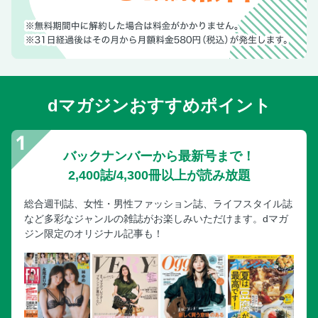
食生活を変えるだけで自然と甘いものが欲しくなくなる
〈column03〉乳製品の賢い選び方
＜step 3＞体に負担をかけずに 自然と砂糖ゼロの生活へ！
食べていい「糖」でストレスフリー 甘いもの欲も自然と減
っていく
dマガジンおすすめポイント
小麦粉が不調を招いている？ 炭水化物は白米がベスト
砂糖抜き期間の強い味方！ 果物の甘みを上手に活用して
自然な甘さで心も満たされる いも・栗・かぼちゃレシピ
バックナンバーから最新号まで！
砂糖ゼロで生活スタイルも変わる!? 睡眠の質向上で人生がう
2,400誌/4,300冊以上が読み放題
まくいく！
総合週刊誌、女性・男性ファッション誌、ライフスタイル誌
など多彩なジャンルの雑誌がお楽しみいただけます。dマガ
ジン限定のオリジナル記事も！