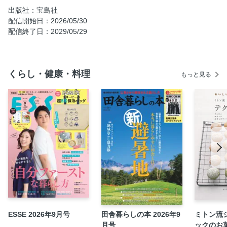
糖質＝すべてNGではないから 砂糖抜きなら最後まで続けら
出版社：宝島社
れる
配信開始日：2026/05/30
配信終了日：2029/05/29
その不調は砂糖のせいかも なぜ糖で疲れやすくなるのか
甘いお菓子をやめるだけで肌がどんどんキレイになっていく
砂糖を抜いてイライラ解消 霧が晴れるように頭もスッキ
くらし・健康・料理
リ！
もっと見る
甘いものを減らすだけで食費も医療費もムリせず節約できる
気づいたら今すぐやめたい！ 体を傷つけてしまう危険な糖
知らずに摂取しているかも!? 意外なところに隠れている
「糖」
メニュー選びのコツをつかめば 外食中心生活でも砂糖抜き
できる
一気にやめるのは失敗のもと まずは「お菓子抜き」だけで
いい
一生、砂糖を摂らないワケではない ゆる砂糖抜きを習慣化
するコツ
ESSE 2026年9月号
田舎暮らしの本 2026年9
ミトン流
思い込みが失敗を招いてしまう!? 好転反応を正しく理解しよ
月号
ックのお
う