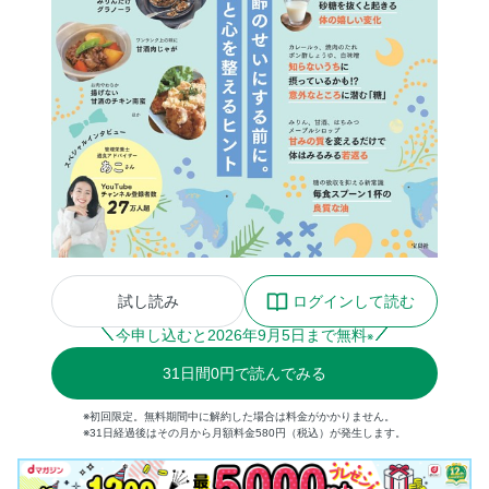
試し読み
ログインして読む
今申し込むと
2026
年
9
月
5
日まで無料
※
31
日間
0円
で読んでみる
※初回限定。無料期間中に解約した場合は料金がかかりません。
※31日経過後はその月から月額料金580円（税込）が発生します。