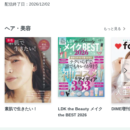
カラー
配信終了日：2026/12/02
大好きなヘアアクセで さくっとスタイルチェンジ
セット使いでトレンド感アップ！ 理想を叶える注目スタイ
リングアイテム
ヘア・美容
もっと見る
PRESENT ＆ NEWS
サロン ＆ メーカーリスト
新着
自社AD：ヘアカタログシリーズ定期購読のご案内
素肌で生きたい！
LDK the Beauty メイク
DIME増刊 f
the BEST 2026