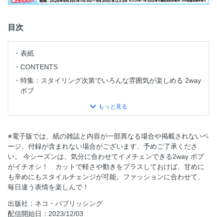
目次
表紙
CONTENTS
特集：スタイリング次第でいろんな雰囲気が楽しめる 2way
ボブ
目元の仕上がりが旬ボブのカギ 今どきアイメイク
短めヘアで「イイ女度」を高める！ SHORT
シースルーで好バランス 抜け感ボブで気分上々
※電子版では、紙の雑誌と内容が一部異なる場合や掲載されないペ
Dance design tunerでニュアンスヘアをバージョンアップ
ージ、付録が含まれない場合がございます、予めご了承くださ
い。 今シーズンは、気分に合わせてイメチェンできる2way ボブ
いつまでも自分らしくヘアスタイルを楽しむために 今から
がイチオシ！ カットで軽さや動きをプラスしておけば、甘めに
始めるスカルプケア
も辛めにもスタイルチェンジが可能。ファッションに合わせて、
短めヘアで「イイ女度」を高める！ BOB
毎日違う表情を楽しんで！
自社AD：ネコ・パブリッシング2024カレンダーのご案内
出版社：ネコ・パブリッシング
N. REFLET COLORでツヤ魅せ 程よくカジュアルな立体感
配信開始日：2023/12/03