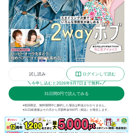
試し読み
ログインして読む
今申し込むと
2026
年
9
月
7
日まで無料
※
31
日間
0円
で読んでみる
※初回限定。無料期間中に解約した場合は料金がかかりません。
※31日経過後はその月から月額料金580円（税込）が発生します。