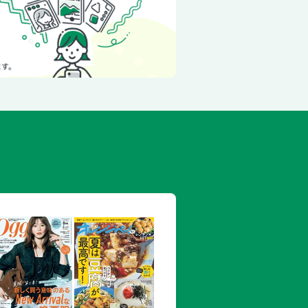
ピーマンのジャコ炒め
単ムース
風／かぼちゃとにんじんのポタージュ
ココナッツオイル焼き
りんごのマリネ
とひき肉のごま煮
のアボカドココット
ャベツの芯とアボカドのポタージュ
スとしらすのお浸し