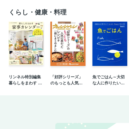
くらし・健康・料理
リンネル特別編集
「好評シリーズ」
魚でごはん～大切
暮らしをまわす 家
のもっとも人気の
な人に作りたい！
事カレンダー
高かったレシピを
ラクラク、happy
一冊にまとめまし
ごはん④
た。