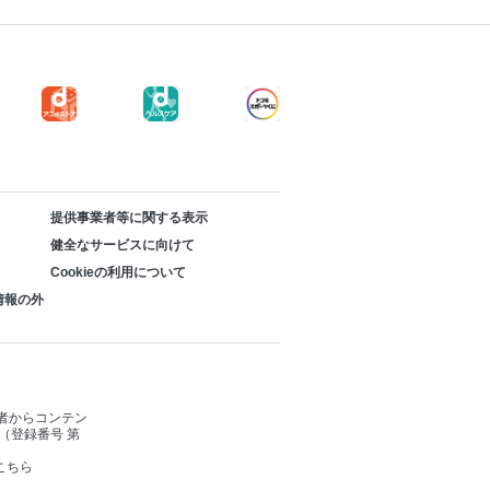
りほうれん草入りかぼちゃサラダ
ヒラサラダ
の甘辛枝豆
のナムルサラダ／切干し大根とキムチの
提供事業者等に関する表示
健全なサービスに向けて
Cookieの利用について
情報の外
者からコンテン
（登録番号 第
こちら