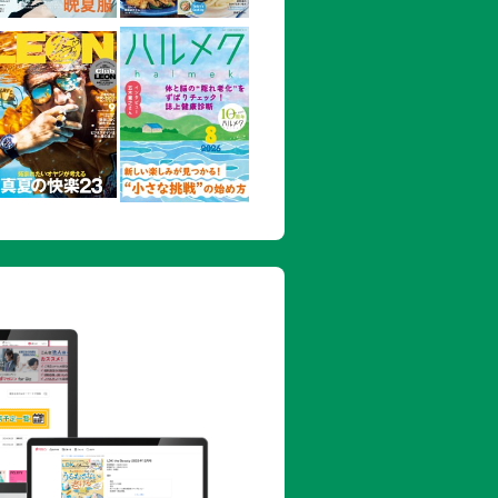
のゆず和え
カボチャのケークサレ
たくたブロッコリーのガーリック風味
ヂミ
わさびマヨソース
ツナのサラダ
のレンジ蒸し
ごぼうの腸活サラダ
ぼう