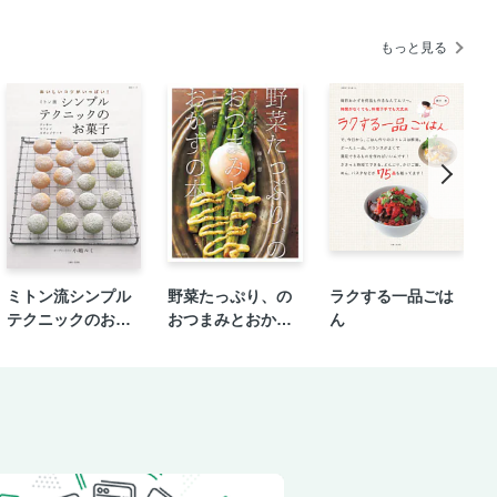
もっと見る
ズマリー）
凍野菜Q＆A
別 楽ベジ冷凍レシピ
みそ和え
ミトン流シンプル
野菜たっぷり、の
ラクする一品ごは
テクニックのお菓
おつまみとおかず
ん
子
の本
かめの酢のもの
ープ
トとミョウガの浅漬け