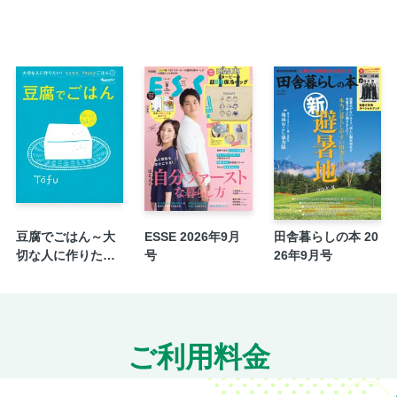
さつまいも／長いも
玉ねぎ／もやし
しいたけ／えのきたけ／しめじ
チンゲン菜 ／枝豆
ゴーヤー／とうもろこし
しょうが／ししとう／パセリ／ハーブ（ロー
column 1 野菜のお悩みはコレで解決！ 冷
Part 2 冷凍野菜を使ってパパッと！ 食材
豚ヒレとなすの酢豚風
なすとエビのタイ風サラダ／なすのミョウガ
豆腐でごはん～大
ESSE 2026年9月
田舎暮らしの本 20
照り焼きチキンのサジキソース
切な人に作りた
号
26年9月号
い！ラクラク、ha
きゅうりとタコのデリサラダ／きゅうりとわ
ppyごはん⑤
ガスパチョそうめん
濃厚トマトラー油／トマトのラクレット風ス
ご利用料金
ミニトマトとあさりのブイヤベース
ミニトマトのガーリックトースト／ミニトマ