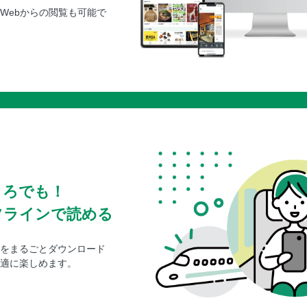
れんこんのひき肉蒸し
Webからの閲覧も可能で
デパ地下風れんこんの明太子和え／カレー味
れんこんと明太子のポテトグラタン
大人のポテサラ／たっぷりきゅうりのポテト
さつまいもと手羽中のこっくり焼き
さつまいものレモン煮／ヘルシーいもけんぴ
長いものふわふわねぎ焼き／長いもとホタテ
長いもホワイトソースのかぼちゃグラタン／
鯛と玉ねぎのカルパッチョ
丸ごと玉ねぎのレンチンカレー／玉ねぎが主
ころでも！
もやしあんかけ焼きそば
フラインで読める
もやしとハムのピリ辛ナムルうどん／もやし
しいたけと鮭の炊き込みご飯
をまるごとダウンロード
しいたけのベーコン焼き／しいたけとエリン
適に楽しめます。
えのきと厚揚げのバタポンしょうが風味
焦がしえのき／えのきの真砂炒め