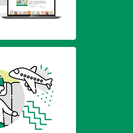
の揚げ焼きれんこん
クリーム
のガーリックソテー
長いものり塩
役のチリコンカン
の濃厚担々スープ
ギのチーズアヒージョ