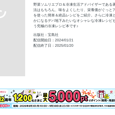
栄養を逃さない！ 基本の冷凍＆解凍テクニ
野菜ソムリエプロ＆冷凍生活アドバイザーである
そろえておきたい 基本の冷凍グッズ
法はもちろん、味をよくしたり、栄養価がぐっと
料理をはじめる前にCHECK！ 本書の活用法
を使った簡単＆絶品レシピをご紹介。さらに冷凍
かになるデパ地下みたいなオシャレな冷凍レシピ
Part 1 感動テク盛りだくさん！ 食材別 
う究極の冷凍レシピ本です♪
なす／きゅうり
出版社：宝島社
トマト／ミニトマト
配信開始日：2024/01/21
ピーマン／パプリカ
配信終了日：2025/01/20
オクラ／かぼちゃ
ズッキーニ／小松菜
ほうれん草／キャベツ
レタス／白菜
ブロッコリー／ニラ
長ねぎ／かぶ
大根
にんじん／ごぼう
れんこん／じゃがいも