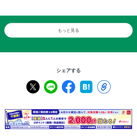
焦がしバターのしめじ和風パスタ
しめじとちくわの卵とじ丼／しめじとたらこ
column 2 冷凍野菜を使った おもてな
トースト／さつまいもとブロッコリーのきな
もっと見る
ムージー
ホームパーティー ほうれん草のスモークサ
ナッペ／ブロッコリーずし／さつまいものコ
ディナー 炊飯器でパエリア風／にんじんの
column 3 忙しい日はこれでOK！ 冷凍
シェアする
Part 3 食べるときは解凍するだけ！ 作り
ごま油香るなす南蛮漬け／長ねぎと白身魚の
ねぎまみれ豚しゃぶ／なすとししとうのパセ
ズッキーニとオリーブのマリネ／れんこんと
里いもの梅おかかサラダ／長ねぎとしいたけ
なすとオクラの豚しゃぶサラダ／たっぷり舞
野菜たっぷりサーモンマリネ／キャベツの塩
ミニトマトとモッツァレラの前菜／餃子味の