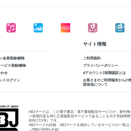
ほうれん草のカニ風味かまぼこ和え／たっぷ
ゆず大根／オレンジ香る！ かぶのカナッペ
美肌を作るキャロットラペ／にんじんのヒラ
パプリカのエスニックサラダ／ザーサイタレ
オクラと大豆の明太子和え／オクラとじゃこ
サラダ
サイト情報
ン会員登録/解除
ご利用規約
ービス登録/解除
プライバシーポリシー
合わせ
dアカウント2段階認証とは
ントログイン
お客さまのご利用端末からの
部送信について
ABJマークは、この電子書店・電子書籍配信サービスが、著作権
ツ使用許諾を得た正規版配信サービスであることを示す登録商標
6091713号）です。
ABJマークの詳細、ABJマークを掲示しているサービスの一覧は
→
https://aebs.or.jp/