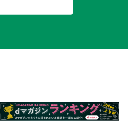
のホイル焼き
しレシピ／ブランチ オクラ花畑のオープン
粉サラダ／ゴーヤーとキウイのバナナス
ーモンロール／とろとろ豆腐となすのカ
ーヒー茶巾
ムース風／ごぼうのポタージュ
野菜ちょい足しテクニック！
おき 冷凍デリレシピ
中華風
リドライカレー
ホタテの炒めサラダ
の粒マスタードマリネ
茸の牛肉しょうが煮
昆布和え
おかずふりかけ