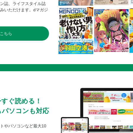
白菜たっぷり中華丼
ン誌、ライフスタイル誌
豚と白菜のレンチン蒸し／白菜と鮭フレーク
みいただけます。dマガジ
ブロッコリー入りエビマヨ／ブロッコリーと
ブロッコリーのオーブントースター焼き／く
こちら
スイートチリで食べるニラ玉
ニラとキムチのみそスープ／ニラたっぷりチ
長ねぎとエビのアヒージョ
長ねぎとブリの照り焼き／とろとろ長ネギの
大根と豚バラ肉のビール煮込み
ごままみれ大根／こしょうたっぷり！ 大根と
しょうが香るかぶのみそそぼろ
かぶとレタスのポトフ／薬味たっぷり！ かぶ
今すぐ読める！
野菜たっぷりプルコギ
にんじんシリシリ／にんじんのり塩チップス
もパソコンも対応
ごぼうと焼き鳥の炊き込みご飯／デパ地下風
ごぼうとベーコンのガレット／たたかないご
トやパソコンなど最大10