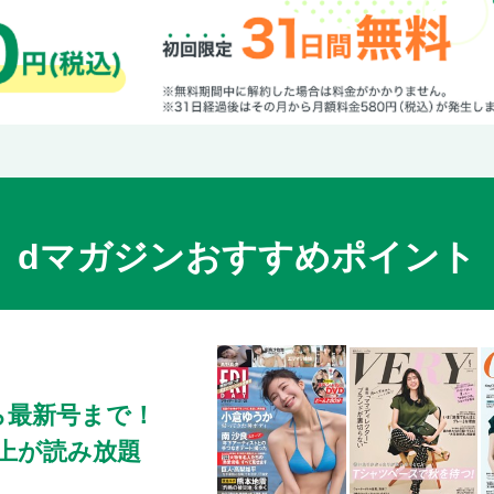
肉詰めピーマン
ピーマンとフランクフルトのラタトゥイユ／
パプリカたっぷりアクアパッツァ
パプリカとアボカドのマリネ／パプリカの簡
オクラのチーズ肉巻き
刻みオクラ入りなめろう／オクラのツナ和え
かぼちゃとブロッコリーのチーズタッカルビ
かぼちゃとうずら卵の豚バラ煮／かぼちゃの
dマガジンおすすめポイント
ズッキーニ入りシュクメルリ／ズッキーニと
小松菜とサラダチキンの酢みそ和え／小松菜
レンジで！ ほうれん草とあさりの酒蒸し
ほうれん草の明太クリーム和え／ほうれん草
広島風お好み焼き
キャベツとミートボールのデミソース煮／キ
ら最新号まで！
レタス入り酸辣湯風スープ
0冊以上が読み放題
レタスと豚バラのオイスターソース煮／レタ