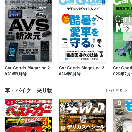
アフターパーツ解体新書「JSC・Z-GUARD」
技術の深層「ドライアイス洗浄機」
研究所通信「高輝度フラットLED」
便利な裏ワザ、教えます「カーDIY・ライフハック」
日本各地の鉄道風景をたどる「鉄道をゆく」
大人の遊び時間「煩悩BUONO」
CGMデータベース「セールス＆欲しいMONOランキング」
読者の広場「ガレージトーク」
Car Goods Magazine 2
Car Goods Magazine 2
Car Good
026年9月号
026年8月号
026年7月
読者モニターREPORT「使ってわかった！ぶっちゃけ告
白!!」
誌面参加プログラム モニターレポーター大募集
車・バイク・乗り物
もっと見る
定期購読キャンペーンのお知らせ
新着
裏表紙