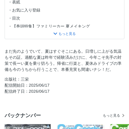
表紙
お気に入り登録
目次
【巻頭特集】ファミリーカー 夏メイキング
【集中特集】カー電アップデーター 2025=summer=
CarGoods Tasting「洗車最適ホースリール」
CarGoods Review「ARTAインテリアグッズ」
まだ先のようでいて、夏はすぐそこにある。日増しに上がる気温
もその証。過酷な夏は昨年で経験済みだけに、今年こそ先手の対
月イチTESTプログラム「用品考課」
策で長ーい夏を乗り切ろう。帰省に行楽と、夏休みドライブの準
ジャストでスマートなスペシャル選択肢 専用あつらえグッ
備も今のうちから行うことで、本番充実も間違いナシ！だ。
ズGUIDE ＝車種別仕立ての特別メニュー＝
出版社：三栄
人気ジャンルの最新動向を読む「トレンド・サーチライト」
配信開始日：2025/06/17
CarGoods QUEST「チャイルドシート編」
配信終了日：2026/06/17
CarGoods Seasonal「エアコン・ピットメニュー」
グッズ＆アイテム最前線「NEW GOODS SERVER」
よろずINFORMATION「CGMかわら版」
バックナンバー
もっと見る
編集長私信「CarMONO」
カー用品逸品図鑑「PIVOT・クラシックメーター」