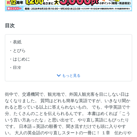
目次
表紙
とびら
はじめに
目次
１章 伝わりやすい道・交通案内
２章 観光や買い物について答える
３章 好感度アップの自己紹介
街中で、交通機関で、観光地で、外国人観光客を目にしない日は
なくなりました。 質問はどれも簡単な英語ですが、いきなり聞か
４章 日本の伝統文化について聞かれたら
れると思っている以上に答えられないもの。 でも、中学英語で十
５章 日本の食事について説明しよう
分、たくさんのことを伝えられるんです。 本書はめくれば「こう
６章 日本や日本人をもっと知ってもらう
いう言い方あったな」と思い出せて、やり直し英語にもぴったり
です。 日本語→英語の順番で、聞き流すだけでも頭に入りやす
７章 いざというときにしっかり伝える！
い。 大人の英会話のやり直しスタートの一冊に！ １章 伝わりや
奥付