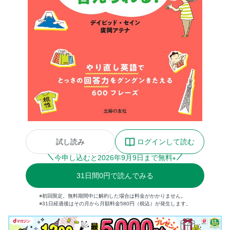
試し読み
ログインして読む
今申し込むと
2026
年
9
月
9
日まで無料
※
31
日間
0円
で読んでみる
※初回限定。無料期間中に解約した場合は料金がかかりません。
※31日経過後はその月から月額料金580円（税込）が発生します。