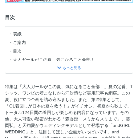
目次
表紙
ご案内
目次
大人ガールがこの夏、気になること全部！
岡崎紗絵がMIUMIUを着こなす夏
この夏、Tシャツをセンスよく着る7つの方法
私を主役にしてくれる夏のヒロインワンピ
特集は「大人ガールがこの夏、気になること全部！」夏の定番、T
シャツ、ワンピの着こなしから汗対策など実用記事も網羅。この
森香澄 スミからスミまで
夏、役に立つ企画を詰め込みました。また、第2特集として、
夏の汗ストレスまるごと解決BOOK
「OL着回しが日本の夏を救う！」がイチオシ。初夏から秋まで、
渋谷凪咲が着こなす夏のロマンティックコーデ
トータル124日間の着回しが楽しめる内容になっています。その
他、大人可愛い秘密がわかる「森香澄 スミからスミまで」、藤
andGIRL Webからのお知らせ
岡弘、と天翔愛がウェディングモデルとして登場する「andGIRL
TOTAL124日「OL着回しが日本の夏を救う！」Special
WEDDING」と、注目してほしい企画がいっぱいです。and
梅雨でも可愛い！ ６月の着回しコーデ