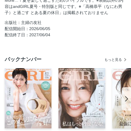
More…！夏を楽しく過ごすためのバイブルです。※表紙以外の内
容はandGIRL夏号・特別版と同じです。※「高橋恭平（なにわ男
OL聡子の涼感着回しDiary
子）と過ごす とある夏の休日」は掲載されておりません
8月～10月OLゆうかの「夏も秋も可愛い！」着回しSPECIAL
出版社：主婦の友社
ミニマムコスメで回す、シーン別メイク5
配信開始日：2026/06/05
ドレスの最新事情からガールたちの結婚式まで andGIRL
配信終了日：2027/06/04
WEDDING
【連載】働くアラサー女性のリアルなコーデをお届け！
andGIRL mates SNAP
バックナンバー
もっと見る
【連載】andGIRLスーパーメイツのキラキラ通信 vol.8
【連載】GIRLのためのマネー講座 第14巻
【連載】andGIRL×フェムテック vol.14
andGIRL×ミクチャ ビューティー専属モデルオーディショ
ン結果発表！
andGIRLスーパーメイツ4期生をClose up！
次号予告
読者プレゼント
HOROSCOPE andGIRL