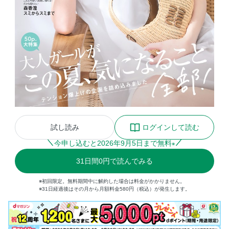
試し読み
ログインして読む
今申し込むと
2026
年
9
月
5
日まで無料
※
31
日間
0円
で読んでみる
※初回限定。無料期間中に解約した場合は料金がかかりません。
※31日経過後はその月から月額料金580円（税込）が発生します。