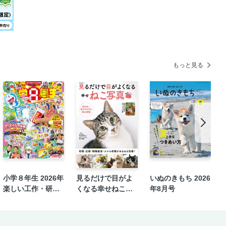
もっと見る
小学８年生 2026年
見るだけで目がよ
いぬのきもち 2026
楽しい工作・研究
くなる幸せねこ写
年8月号
号
真 増補にゃん