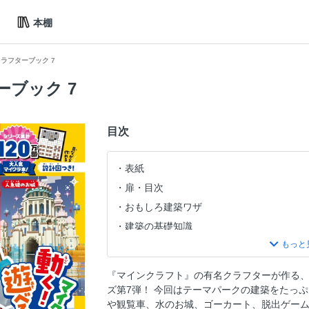
本棚
ラフターブック 7
ブック 7
目次
表紙
扉・目次
おもしろ建築ワザ
建築の基礎知識
かんたん！ おもしろ！ 建築レシピ
『マインクラフト』の有名クラフターが作る、
ズ第7弾！ 今回はテーマパークの建築をたっ
や観覧車、水のお城、ゴーカート、脱出ゲーム