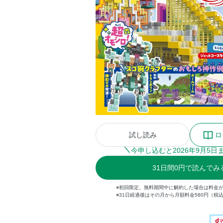
試し読み
ロ
今申し込むと
2026
年
9
月
5
日
31
日間
0円
で読んでみ
※初回限定。無料期間中に解約した場合は料金
※31日経過後はその月から月額料金580円（税