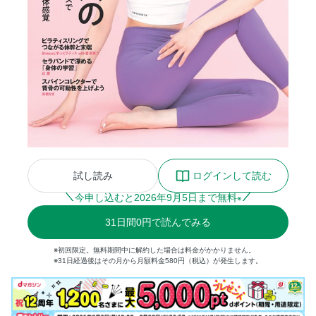
試し読み
ログインして読む
今申し込むと
2026
年
9
月
5
日まで無料
※
31
日間
0円
で読んでみる
※初回限定。無料期間中に解約した場合は料金がかかりません。
※31日経過後はその月から月額料金580円（税込）が発生します。