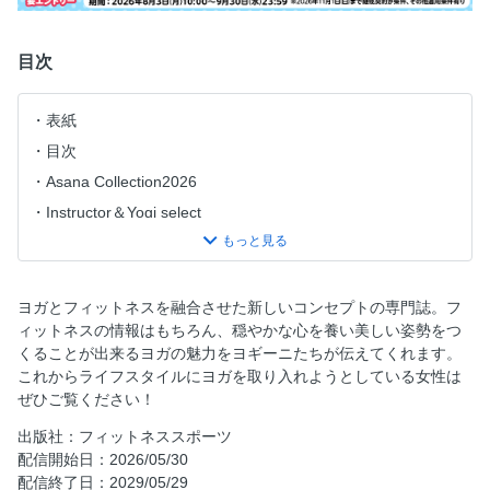
目次
表紙
目次
Asana Collection2026
Instructor＆Yogi select
Cover Interview モデル、俳優、アーティスト 佐藤晴美 ダン
スとピラティスは 、本来の自分に還る場所。
ワ イド 特 集 補助器具（プロップス）で 整 えるピラティ
ヨガとフィットネスを融合させた新しいコンセプトの専門誌。フ
ス Shiecaと学ぶピラティスwith菅原順二 ピラティスリング
ィットネスの情報はもちろん、穏やかな心を養い美しい姿勢をつ
でつながる体幹と末端
くることが出来るヨガの魅力をヨギーニたちが伝えてくれます。
セラバンドで深める「身体の学習」 辻茜
これからライフスタイルにヨガを取り入れようとしている女性は
ぜひご覧ください！
スパインコレクターで 背骨の可動性を上げよう 高橋なぎ
10代～60代のPilates実践者に聞いた 話 題 のピラティスグッ
出版社：フィットネススポーツ
ズ
配信開始日：2026/05/30
配信終了日：2029/05/29
ヨガ×ピラティスの二刀流に迫る 心と身体が整う相乗効果の