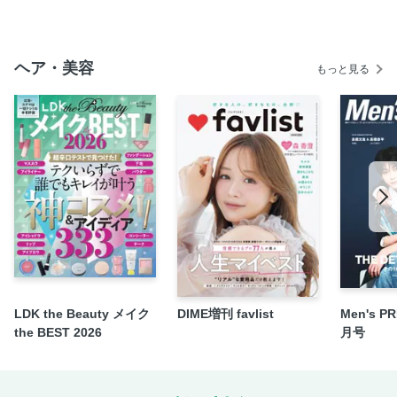
秘密
10代～60代のYoga&Pilates実践者に聞いた ヨガ ＆ピラティ
ス両 方 やってよかったこと
ヘア・美容
もっと見る
太陽礼拝をアップデートする 宮城由香
Pickup Yogi ヨガで人生が変わった
バ レ エ・ヨガ・ピラティスの 融 合 美の土台を作るビュー
ティーストレッチ まり
Mellow Flowレッスンに潜入！ ピラティスで日常をもっと自
由に、軽やかに
フィットネスクラブ広報部イチオシ！ 今すぐ受けたい人気
レッスンを紹介
「Star Pilates」西野星来さんが教える ピラティス×筋トレの
相乗効果とは？
内側から、巡り、満ちる。「自然治癒」の心地よさ よも
LDK the Beauty メイク
DIME増刊 favlist
Men's P
ぎ蒸し・ハーブ蒸しサロン 浅香智世
the BEST 2026
月号
Mellow Flow 最旬ウェア紹介
オッシュマンズ 最 旬アイテムレポート