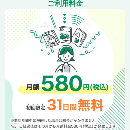
ヨガ・ピラティス人気急上昇 約200名の実践者に聞いた 習
ご利用料金
慣 にしているヨガ・ピラティスの ポ ー ズ
読 者プレゼント
読者募集