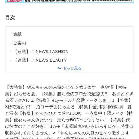
目次
表紙
ご案内
【連載】IT NEWS FASHION
【連載】IT NEWS BEAUTY
目次
Ray定期購読のご案内
【連載】本田紗来のまっさら VOL.8
【大特集】やんちゃんの人気のヒケツ教えます さや沼【大特
集】沼らせる夏。【特集】勝ち恋のプロが徹底協力!! あざとすぎ
やんちゃんの人気のヒケツ教えます さや沼
る沼テクA to Z【特集】Rayモデルと恋愛トークしましょ【特集】
沼らせる夏。
3秒で落とす!! 沼コーデまにゅある【特集】金川紗耶が熱演 夏
勝ち恋のプロが徹底協力!! あざとすぎる沼テクA to Z
と浴衣【特集】たったひとつ盛ればOK 一点集中！沼メイク【特
集】優衣ちゃんみたいな 沼らせBODYになりたい！【特集】僕
Rayモデルと恋愛トークしましょ
は彼女のここが好き。ほか※『末澤誠也のいろいろイロケ』特集は
3秒で落とす!! 沼コーデまにゅある
収録されておりません。※『やんちゃんの人気のヒケツ教えます
金川紗耶が熱演 夏と浴衣