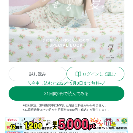
試し読み
ログインして読む
今申し込むと
2026
年
9
月
8
日まで無料
※
31
日間
0円
で読んでみる
※初回限定。無料期間中に解約した場合は料金がかかりません。
※31日経過後はその月から月額料金580円（税込）が発生します。