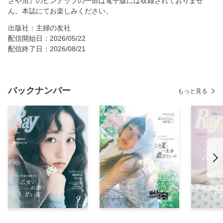
さや沼』のピンナップの一部は電子版には収録されておりませ
ん。本誌にてお楽しみください。
たったひとつ盛ればOK 一点集中！沼メイク
優衣ちゃんみたいな 沼らせBODYになりたい！
出版社：主婦の友社
配信開始日：2026/05/22
僕は彼女のここが好き。
配信終了日：2026/08/21
【連載】Ray model clip vol 86
【連載】KUREHA TREND!!Vlog Vol.8
沼らせ乙女くれはの着回し30days
バックナンバー
もっと見る
ぷりかわトレンド水着
WATWINGが責任編集！ おれたちの１ページ Special
【連載】LOVE PERSON vol.41
【連載】Ray!! Campus Girl ＆ Ray!! Influencer LOVE BUZZ
ITEM VOL.51
LOVE HOROSCOPE
Ray’s Selection 今月のPresent
今月の取材協力店リスト
次号予告