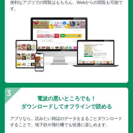
「みそ汁」を飲もう！
便利なアプリでの閲覧はもちろん、Webからの閲覧も可能で
す。
Column 無呼吸症候群の症状と原因
特別付録 1週間睡眠ノートの使い方
電波の悪いところでも！
ダウンロードしてオフラインで読める
アプリなら、読みたい雑誌のデータをまるごとダウンロード
することで、地下鉄や飛行機でも快適に楽しめます。