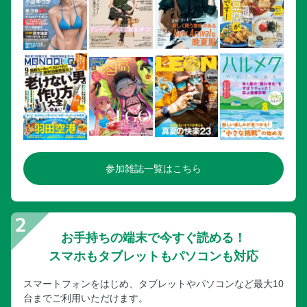
い？
Q13 足先が冷える人は靴下をはくか湯たんぽで温かくして眠
るべき？
Q14 夏は冷房、冬は暖房をつけたまま眠ってもよい？
Q15 睡眠時の姿勢は「大の字」と「横向き」のどちらがベス
ト？
Q16 翌朝が早いときは睡眠時間が減らないよう早めに寝るの
がよい？
Q17 トイレが近くなるので寝る前に水分をとらないほうがよ
い？
参加雑誌一覧はこちら
Q18 通勤電車の中でうとうと寝るのはよい習慣？
Q19 就寝前にコーヒーの香りをかぐと寝られるって本当？
第4章 快眠のための環境づくりと食生活
快適な寝室をつくろう！
お手持ちの端末で今すぐ読める！
食生活を見直そう！
スマホもタブレットもパソコンも対応
Column 40歳で大きく変えるべき睡眠習慣
スマートフォンをはじめ、タブレットやパソコンなど最大10
3つのアミノ酸が豊富な食材はコレ！
台までご利用いただけます。