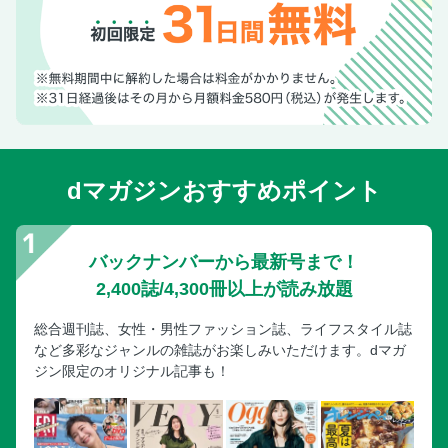
第3章 生活習慣「快眠・不眠」チェック
Q1 最近、片づけられない＆マイナス思考に陥ることが増え
た気がする？
Q2 就寝時にはいつも枕元にスマホを置いている？
Q3 寝る直前の歯みがきを習慣にしている？
Q4 起床時に汗をびっしょりかいているのは健康のサインだ
と思う？
dマガジンおすすめポイント
Q5 眠れないのがイヤだから限界まで起きていて「バタンキ
ュー」はよい？
Q6 眠るの大好き １日12時間以上寝るのはよいこと？
バックナンバーから最新号まで！
Q7 朝のアラームを爆音にするとスッキリ目覚められる？
2,400誌/4,300冊以上が読み放題
Q8 「イヤな夢」にしっかり向き合わないと不眠症になる？
Q9 どうしても寝つけないなら布団から出て起きたほうがよ
総合週刊誌、女性・男性ファッション誌、ライフスタイル誌
い？
など多彩なジャンルの雑誌がお楽しみいただけます。dマガ
ジン限定のオリジナル記事も！
Q10 昼寝するなら昼食前に約30分間がベストだと思う？
Q11 テレビをつけたまま音楽を聴きながら眠ってもよい？
Q12 寝る直前に入浴して体を温めてから就寝するほうがよ