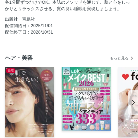
各1分間ずつだけでOK。本誌のメソッドを通じて、脳と心をしっ
（２）寝たまま手のひら一回転
かりとリラックスさせる、質の良い睡眠を実現しましょう。
（３）呼吸で足首ギュッと曲げ
出版社：宝島社
（４）全力ウインク
配信開始日：2025/11/01
（５）ゆったり腹式呼吸
配信終了日：2028/10/31
寝起きに「体内リズムを正す」ストレッチ／（１）寝起きで
全身ストレッチ
第1章 睡眠のメカニズムと快眠の効果
ヘア・美容
もっと見る
睡眠時間と経済的損失
新着
睡眠のメカニズム
深部体温と自律神経
体内時計はズレている
あなたは朝型or夜型？
不眠の種類と隠れた病気
習慣的な運動で快眠へ
心の状態が睡眠に影響
注意すべき生活習慣