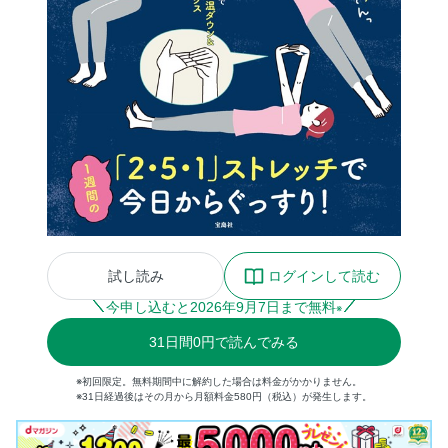
試し読み
ログインして読む
今申し込むと
2026
年
9
月
7
日まで無料
※
31
日間
0円
で読んでみる
※初回限定。無料期間中に解約した場合は料金がかかりません。
※31日経過後はその月から月額料金580円（税込）が発生します。