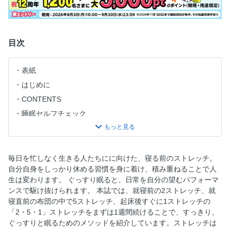
目次
表紙
はじめに
CONTENTS
睡眠セルフチェック
序章 1週間おやすみほぐし2・5・1ストレッチ
なぜ快眠につながるの？
「おやすみほぐし」の流れ
毎日を忙しなく生きる人たちにに向けた、寝る前のストレッチ。
自分自身をしっかり休める習慣を身に着け、積み重ねることで人
就寝60〜90分前に「深部体温アップ」のストレッチ／
生は変わります。 ぐっすり眠ると、日常を自分の望むパフォーマ
（１）両ひじパカパカ
ンスで駆け抜けられます。 本誌では、就寝前の2ストレッチ、就
（２）両ひじグルグル
寝直前の布団の中で5ストレッチ、起床後すぐに1ストレッチの
布団の中で「深部体温ダウン＆リラックス」のストレッチ
「2・5・1」ストレッチをまずは1週間続けることで、すっきり、
ぐっすりと眠るためのメソッドを紹介しています。ストレッチは
（１）寝たまま手首ストレッチ