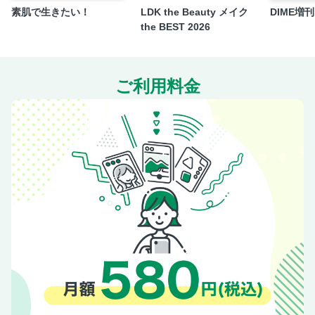
第2章 睡眠の質を上げるお悩み改善ストレッチ
素肌で生きたい！
LDK the Beauty メイク
DIME増刊 f
the BEST 2026
夜間頻尿改善ストレッチ／●足先Vの字開き
●底上げ大の字ストレッチ
肩凝り改善ストレッチ／●首をゆっくりストレッチ
ご利用料金
●ひじでクロール＆背泳ぎ
●ズバッと真ん中腕伸ばし
●両腕Wサイン
腰痛改善ストレッチ／●ウエストひねりストレッチ
●腰を浮かせてひざパタン
●仰向けカエル脚
●横向き片ひざアップ
足のつり改善ストレッチ／●もも裏ストレッチ
●もも前ストレッチ
●脚上げパッカーン
●かかとで脚なぞり
Column 学業の成績にも影響する規則正しい睡眠習慣